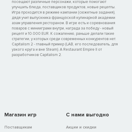
посещают различные персонажи, которые помогают
улучшить блюда, поставщиков продуктов, новые рецепты.
Игра проходится в режиме кампании (сюжетные задания),
дядя учит выпускника французской кулинарной академии
азам управления рестораном. В игре есть и соревнования
поваров с минииграми внутри, награда за победу - новый
рецепт и 10.000 EUR. К сожалению, раньше делали такие
стратегии, у которых среди современных конкурентов нет.
Capitalism 2 - главный пример (LAB, его последователь, для
узкого круга и вне Steam). А Restaurant Empire II от
разработчиков Capitalism 2.
Магазин игр
C нами выгодно
Поставщикам
Акции и скидки