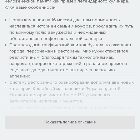
человеческой памяти как пример легендарного кулинара.
Ключевые особенности:
Новая кампания на 16 миссий даст вам возможность
насладиться историей семьи Лебуфов, проследить их путь
по минному полю замужества и неожиданных
обстоятельств профессиональной карьеры.
Превосходный графический движок буквально оживляет
города, персонажей и рестораны. Мир кухни становится
реалистичным, благодаря таким технологиям как,
например, прорисовка отражений в реальном времени.
еще никогда еда в играх не выглядела настолько
аппетитно.
Систему ресторанного разнообразия дополнят две новых
категории: Кофейный магазинчик и Будка сладостей.
Каждая категория имеет более 130 уникальных
деликатесов, напитков и рецептов.
Тематическое оформление ресторанов разнообразно -от
океанских глубин и тропические лесов до мира мотогонок.
Идея "тем для оформления" поднята на небывалую высоту,
Показать полное описание
вы никогда не видели настолько поражающих
воображение ресторанов.
Больше 700 новых предметов интерьера. Их общее число