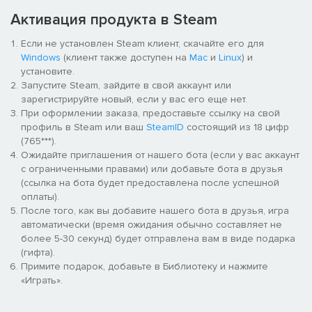
теперь 1400! Теперь оформление и подбор элементов
Активация продукта в Steam
декора для вашего неповторимого ресторана стало еще
более разнообразным и увлекательным.
Если не установлен Steam клиент, скачайте его для
В прошлой игре уже присутствовали французская,
Windows
(клиент также доступен на
Mac
и
Linux
) и
итальянская и американская кухни и архитектура. Во
установите.
второй части к ним добавились изыски немецких поваров.
Запустите Steam, зайдите в свой аккаунт или
Общее количество рецептов теперь превышает 600!
зарегистрируйте новый, если у вас его еще нет.
К великолепному триумвирату Парижа, Лос-Анджелеса и
При оформлении заказа, предоставьте ссылку на свой
Рима теперь добавляется Мюнхен. Попробуйте открыть в
профиль в Steam или ваш
SteamID
состоящий из 18 цифр
нем свой магазин и в очередной раз раздвинуть
(765***).
культурные границы.
Ожидайте приглашения от нашего бота (если у вас аккаунт
Для придания вашему ресторану нужной атмосферы, вы
с ограниченными правами) или добавьте бота в друзья
можете нанимать различных артистов, например, певцов
(ссылка на бота будет предоставлена после успешной
или даже целые рок-группы. А может вашим клиентам
оплаты).
больше по душе придутся цирковые номера. Нанимайте
После того, как вы добавите нашего бота в друзья, игра
артистов, планируйте их выступления и развлекайте ваших
автоматически (время ожидания обычно составляет не
посетителей.
более 5-30 секунд) будет отправлена вам в виде подарка
Благодаря новой функции "исследование рецептов" вы
(гифта).
можете инвестировать в активные исследования
Примите подарок, добавьте в Библиотеку и нажмите
улучшения качества вашей пищи или в приобретение
«Играть».
бесценных знаний создания новых рецептов.
И, кроме всего прочего, Арманд ждет вас в секретной