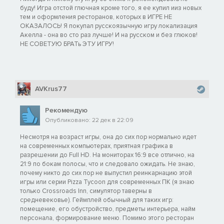
буду! Игра отстой глючная кроме того, я ее купил ииз новых
тем и оформления ресторанов, которых в ИГРЕ НЕ
ОКАЗАЛОСЬ! Я покупал русскоязычную игру локализация
Акелла - она во сто раз лучше! И на русском и без глюков!
НЕ СОВЕТУЮ БРАТь ЭТУ ИГРУ!
AVKrus77
Рекомендую
Опубликовано: 22 дек в 22:09
Несмотря на возраст игры, она до сих пор нормально идет
на современных компьютерах, приятная графика в
разрешении до Full HD. На мониторах 16:9 все отлично, на
21:9 по бокам полосы, что и следовало ожидать. Не знаю,
почему никто до сих пор не выпустил реинкарнацию этой
игры или серии Pizza Tycoon для современных ПК (я знаю
только Crossroads Inn, симулятор таверны в
средневековье). Геймплей обычный для таких игр:
помещение, его обустройство, предметы интерьера, найм
персонала, формирование меню. Помимо этого ресторан