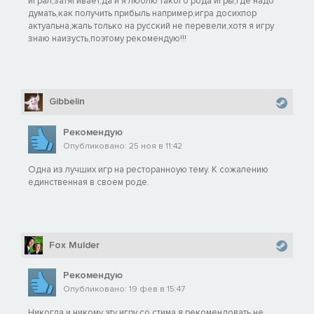
играл,затягивает,да и я люблю такого рода игры,где надо
думать,как получить прибыль например,игра досихпор
актуальна,жаль только на русский не перевели,хотя я игру
знаю наизусть,поэтому рекомендую!!!
Gibbelin
Рекомендую
Опубликовано: 25 ноя в 11:42
Одна из лучших игр на ресторанноую тему. К сожалению
единственная в своем роде.
Fox Mulder
Рекомендую
Опубликовано: 19 фев в 15:47
Никогда и никому эту игру со стима я рекомендовать не