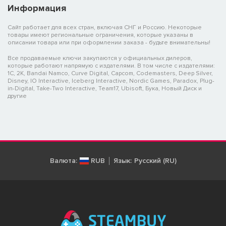
Информация
Сайт работает для всех стран, включая СНГ и Россию. Некоторые
товары имеют региональные ограничения, которые указаны в
описании товара или при оформлении заказа - будьте внимательны!
Все продаваемые ключи закупаются у официальных дилеров,
которые работают напрямую с издателями. В том числе с издателями:
1C, 2K, Bandai Namco, Curve Digital, Capcom, Codemasters, Deep Silver,
Disney, IO Interactive, Iceberg Interactive, Nordic Games, Paradox, Plug-
in-Digital, Take-Two Interactive, Team17, Ubisoft, Бука, Новый Диск и
другие
Валюта:
RUB
Язык:
Русский (RU)