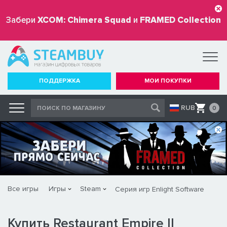
Забери
XCOM: Chimera Squad
и
FRAMED Collection
бесплатно
ПОДДЕРЖКА
МОИ ПОКУПКИ
RUB
0
Все игры
Игры
Steam
Серия игр Enlight Software
Купить Restaurant Empire II