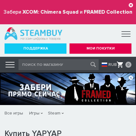
Забери
XCOM: Chimera Squad
и
FRAMED Collection
бесплатно
ПОДДЕРЖКА
МОИ ПОКУПКИ
RUB
0
Все игры
Игры
Steam
Купить YAPYAP