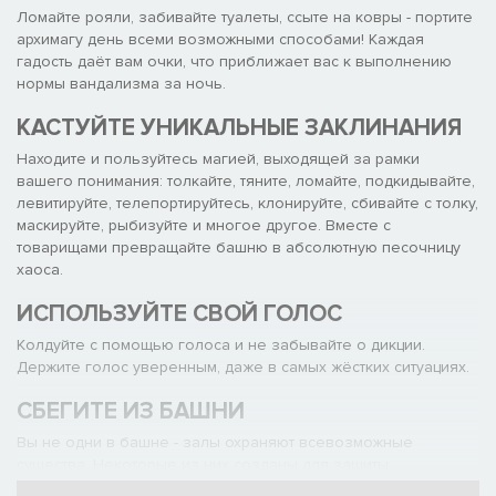
Ломайте рояли, забивайте туалеты, ссыте на ковры - портите
архимагу день всеми возможными способами! Каждая
гадость даёт вам очки, что приближает вас к выполнению
нормы вандализма за ночь.
КАСТУЙТЕ УНИКАЛЬНЫЕ ЗАКЛИНАНИЯ
Находите и пользуйтесь магией, выходящей за рамки
вашего понимания: толкайте, тяните, ломайте, подкидывайте,
левитируйте, телепортируйтесь, клонируйте, сбивайте с толку,
маскируйте, рыбизуйте и многое другое. Вместе с
товарищами превращайте башню в абсолютную песочницу
хаоса.
ИСПОЛЬЗУЙТЕ СВОЙ ГОЛОС
Колдуйте с помощью голоса и не забывайте о дикции.
Держите голос уверенным, даже в самых жёстких ситуациях.
СБЕГИТЕ ИЗ БАШНИ
Вы не одни в башне - залы охраняют всевозможные
существа. Некоторые из них созданы для защиты
исследований, другие - для защиты ужасающих результатов