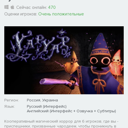
Сейчас онлайн:
470
Оценки игроков:
Очень положительные
Регион:
Россия, Украина
Язык:
Русский (Интерфейс)
Английский (Интерфейс + Озвучка + Субтитры)
Кооперативный магический хоррор для 6 игроков, где вы -
приспешники, призванные чародеем, чтобы проникнуть в