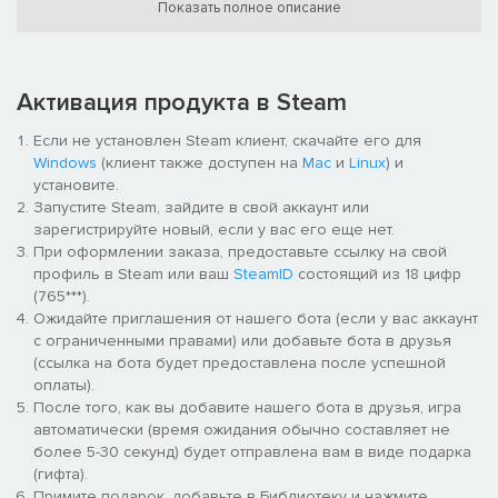
Показать полное описание
магических экспериментов. А есть и такие существа тьмы, о
которых не знает даже сам архимаг. Сохраняйте
спокойствие, прячьтесь, отвлекайте внимание и наконец, а
если всё перечисленное не помогает - бегите.
Активация продукта в Steam
Если не установлен Steam клиент, скачайте его для
Windows
(клиент также доступен на
Mac
и
Linux
) и
установите.
Запустите Steam, зайдите в свой аккаунт или
зарегистрируйте новый, если у вас его еще нет.
При оформлении заказа, предоставьте ссылку на свой
профиль в Steam или ваш
SteamID
состоящий из 18 цифр
(765***).
Ожидайте приглашения от нашего бота (если у вас аккаунт
с ограниченными правами) или добавьте бота в друзья
(ссылка на бота будет предоставлена после успешной
оплаты).
После того, как вы добавите нашего бота в друзья, игра
автоматически (время ожидания обычно составляет не
более 5-30 секунд) будет отправлена вам в виде подарка
(гифта).
Примите подарок, добавьте в Библиотеку и нажмите