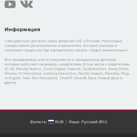
Информация
Сайт работает для всех стран, включая СНГ и Россию. Некоторые
товары имеют региональные ограничения, которые указаны в
описании товара или при оформлении заказа - будьте внимательны!
Все продаваемые ключи закупаются у официальных дилеров,
которые работают напрямую с издателями. В том числе с издателями:
1C, 2K, Bandai Namco, Curve Digital, Capcom, Codemasters, Deep Silver,
Disney, IO Interactive, Iceberg Interactive, Nordic Games, Paradox, Plug-
in-Digital, Take-Two Interactive, Team17, Ubisoft, Бука, Новый Диск и
другие
Валюта:
RUB
Язык:
Русский (RU)