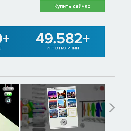
Купить сейчас
0+
49.582+
В
ИГР В НАЛИЧИИ