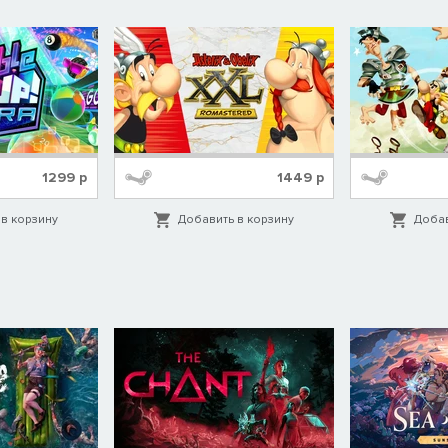
1299
р
1449
р
в корзину
Добавить в корзину
Добав