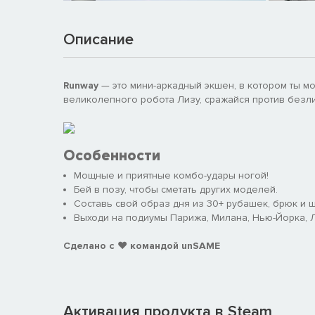
Описание
Runway
— это мини-аркадный экшен, в котором ты м
великолепного робота Лизу, сражайся против безли
Особенности
Мощные и приятные комбо-удары ногой!
Бей в позу, чтобы сметать других моделей.
Составь свой образ дня из 30+ рубашек, брюк и 
Выходи на подиумы Парижа, Милана, Нью-Йорка, Л
Сделано с ❤️ командой unSAME
Активация продукта в Steam