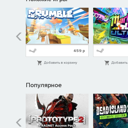
319
р
459
р
орзину
Добавить в корзину
Добавить 
Популярное