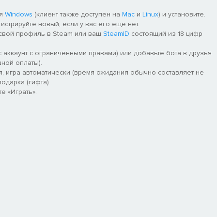
ля
Windows
(клиент также доступен на
Mac
и
Linux
) и установите.
гистрируйте новый, если у вас его еще нет.
 свой профиль в Steam или ваш
SteamID
состоящий из 18 цифр
 аккаунт с ограниченными правами) или добавьте бота в друзья
ной оплаты).
я, игра автоматически (время ожидания обычно составляет не
одарка (гифта).
е «Играть».