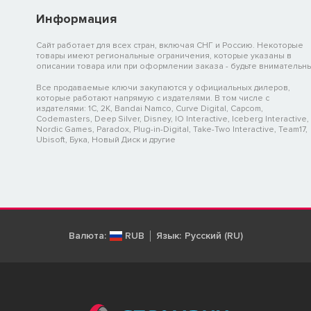
Информация
Сайт работает для всех стран, включая СНГ и Россию. Некоторые
товары имеют региональные ограничения, которые указаны в
описании товара или при оформлении заказа - будьте внимательны
Все продаваемые ключи закупаются у официальных дилеров,
которые работают напрямую с издателями. В том числе с
издателями: 1C, 2K, Bandai Namco, Curve Digital, Capcom,
Codemasters, Deep Silver, Disney, IO Interactive, Iceberg Interactive,
Nordic Games, Paradox, Plug-in-Digital, Take-Two Interactive, Team17,
Ubisoft, Бука, Новый Диск и другие
Валюта:
RUB
Язык:
Русский (RU)