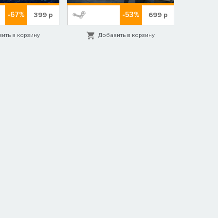
-67%
-53%
399
р
699
р
ить в корзину
Добавить в корзину
Д