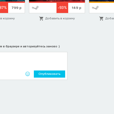
87%
-93%
799
р
149
р
в корзину
Добавить в корзину
Добав
e в браузере и авторизуйтесь заново :)
Опубликовать