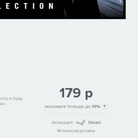
179 р
позу и будь
ен.
экономьте больше до
10%
?
Активация:
Steam
Мгновенная доставка