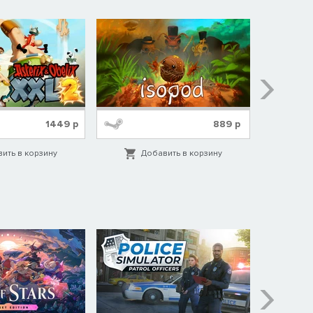
1449
р
889
р
ить в корзину
Добавить в корзину
Д