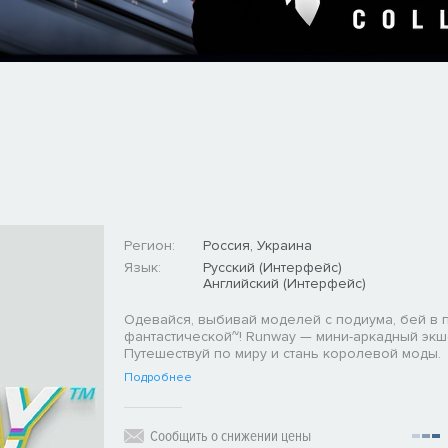
Регион:
Россия, Украина
Язык:
Русский (Интерфейс)
Английский (Интерфейс)
Одевайся, выбивай моделей с подиума, бей в 
фантастической~! Runway — мини-аркадный экш
Путешествуй по миру и стань королевой моды.
Подробнее
Сообщить о снижении цены