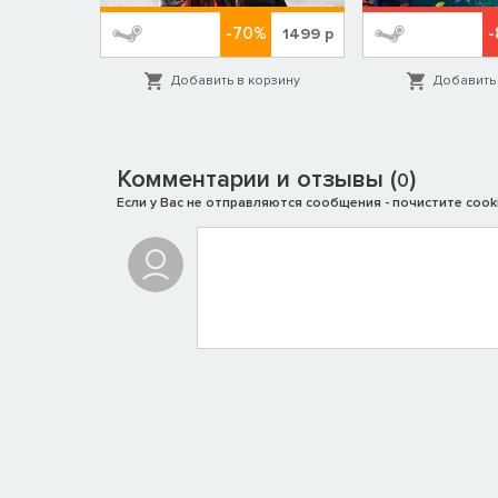
%
-70%
-
199
р
1499
р
орзину
Добавить в корзину
Добавить 
Комментарии и отзывы (
)
0
Если у Вас не отправляются сообщения - почистите cooki