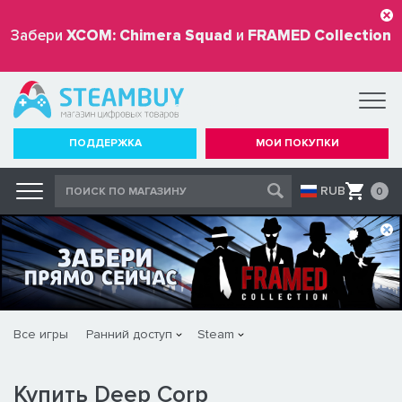
Забери
XCOM: Chimera Squad
и
FRAMED Collection
бесплатно
ПОДДЕРЖКА
МОИ ПОКУПКИ
RUB
0
Все игры
Ранний доступ
Steam
Купить Deep Corp