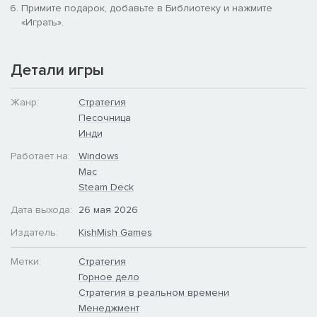
строить маршруты
между шахтами, заводами, городами и
Примите подарок, добавьте в Библиотеку и нажмите
прочими объектами на карте. По маршрутам ездят повозки,
«Играть».
которые можно улучшать.
Детали игры
Жанр:
Стратегия
Песочница
Инди
Работает на:
Windows
Mac
Steam Deck
Дата выхода:
26 мая 2026
Издатель:
KishMish Games
Метки:
Стратегия
Горное дело
Открывайте новые производства!
Стратегия в реальном времени
Каждый завод может
производить различные товары
. Чем
Менеджмент
больше совершено успешно выполненных заказов от