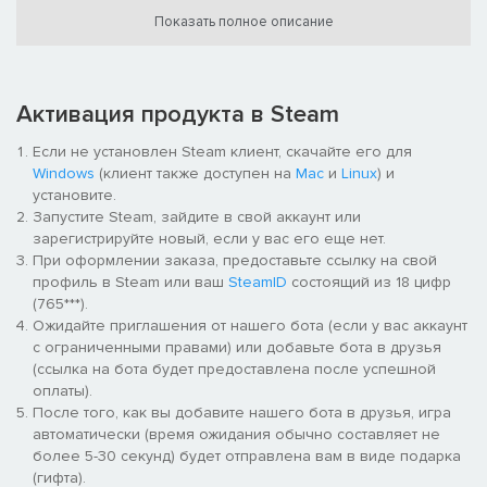
Показать полное описание
Активация продукта в Steam
Если не установлен Steam клиент, скачайте его для
Windows
(клиент также доступен на
Mac
и
Linux
) и
установите.
Запустите Steam, зайдите в свой аккаунт или
зарегистрируйте новый, если у вас его еще нет.
При оформлении заказа, предоставьте ссылку на свой
профиль в Steam или ваш
SteamID
состоящий из 18 цифр
(765***).
Ожидайте приглашения от нашего бота (если у вас аккаунт
с ограниченными правами) или добавьте бота в друзья
(ссылка на бота будет предоставлена после успешной
оплаты).
Покупайте повозки и доставляйте
После того, как вы добавите нашего бота в друзья, игра
ресурсы на заводы!
автоматически (время ожидания обычно составляет не
более 5-30 секунд) будет отправлена вам в виде подарка
Вам необходимо заботиться и о доставке добытого. Нужно
(гифта).