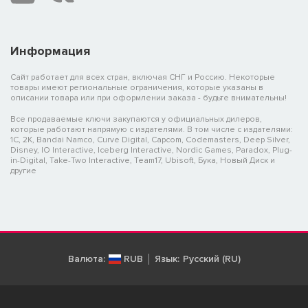
Информация
Сайт работает для всех стран, включая СНГ и Россию. Некоторые
товары имеют региональные ограничения, которые указаны в
описании товара или при оформлении заказа - будьте внимательны!
Все продаваемые ключи закупаются у официальных дилеров,
которые работают напрямую с издателями. В том числе с издателями:
1C, 2K, Bandai Namco, Curve Digital, Capcom, Codemasters, Deep Silver,
Disney, IO Interactive, Iceberg Interactive, Nordic Games, Paradox, Plug-
in-Digital, Take-Two Interactive, Team17, Ubisoft, Бука, Новый Диск и
другие
Валюта:
RUB
Язык:
Русский (RU)