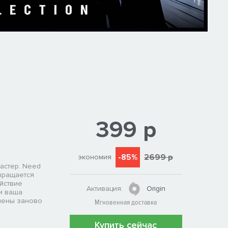
399 р
-85%
2699 р
экономия
астер. Need
звращается
ействие
Активация:
Origin
и ваша
нены заново
Мгновенная доставка
Купить сейчас