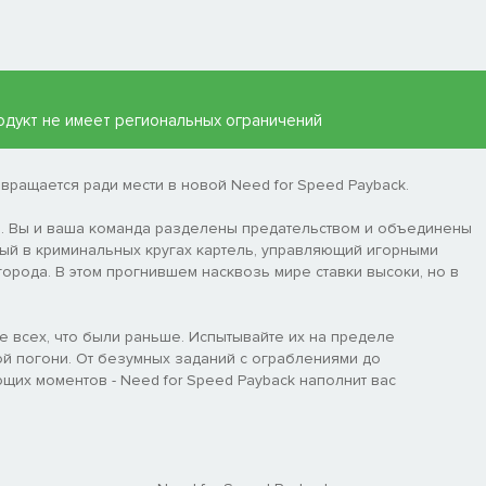
 продукт не имеет региональных ограничений
вращается ради мести в новой Need for Speed Payback.
и. Вы и ваша команда разделены предательством и объединены
ный в криминальных кругах картель, управляющий игорными
орода. В этом прогнившем насквозь мире ставки высоки, но в
 всех, что были раньше. Испытывайте их на пределе
ой погони. От безумных заданий с ограблениями до
их моментов - Need for Speed Payback наполнит вас