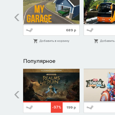
539
р
689
р
орзину
Добавить в корзину
Добавить 
Популярное
%
-97%
1999
р
199
р