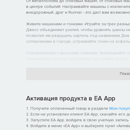
От металлолома до стоковых машин, от стоковых ма
в центре событий. Настраивайте машины с исключите
внедорожный, дрэг и Runner - это даст вам возмож
Живите машинами и гонками. Играйте за трех разны
Джесс объединяют усилия, чтобы уравнять шансы нес
позволит им разрушить картель под названием Дом.
соперниками в городе, устраивайте гонки на асфальт
Соревнование с высокими ставками. Выигрывайте по
полицейские погони гарантируют, что ставки теперь 
потенциальными соперниками по рекомендациям Auto
гонках.
Показ
Активация продукта в EA App
Получите оплаченный товар в разделе
Мои покуп
Если не установлен клиент EA App, скачайте его 
Запустите EA App, войдите в свою учетную запись 
Войдите в меню «EA App» и выберите пункт «Актив