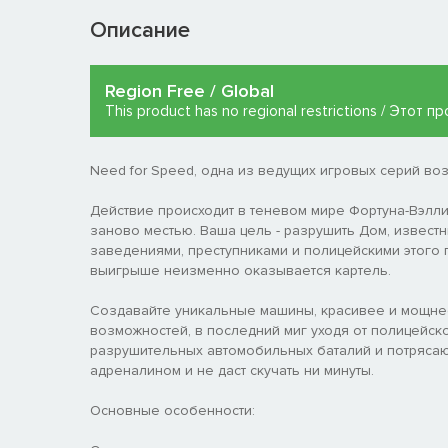
Описание
Region Free / Global
This product has no regional restrictions / Этот
Need for Speed, одна из ведущих игровых серий воз
Действие происходит в теневом мире Фортуна-Вэлл
заново местью. Ваша цель - разрушить Дом, извест
заведениями, преступниками и полицейскими этого г
выигрыше неизменно оказывается картель.
Создавайте уникальные машины, красивее и мощнее
возможностей, в последний миг уходя от полицейск
разрушительных автомобильных баталий и потрясающ
адреналином и не даст скучать ни минуты.
Основные особенности: