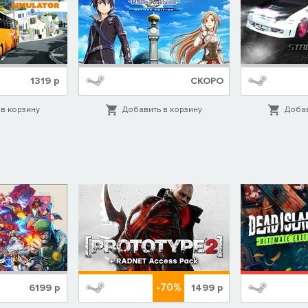
1319
р
СКОРО
в корзину
Добавить в корзину
Добав
-70%
6199
р
1499
р