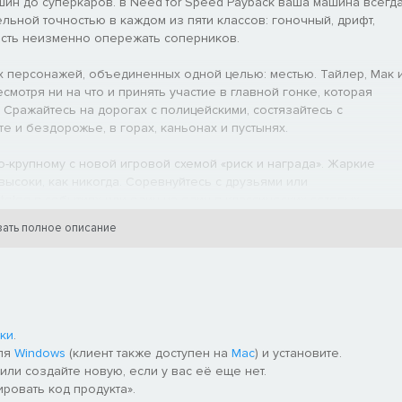
шин до суперкаров. в Need for Speed Payback ваша машина всегд
льной точностью в каждом из пяти классов: гоночный, дрифт,
ность неизменно опережать соперников.
х персонажей, объединенных одной целью: местью. Тайлер, Мак 
мотря ни на что и принять участие в главной гонке, которая
 Сражайтесь на дорогах с полицейскими, состязайтесь с
е и бездорожье, в горах, каньонах и пустынях.
-крупному с новой игровой схемой «риск и награда». Жаркие
высоки, как никогда. Соревнуйтесь с друзьями или
log в событиях или один на один в классических сетевых
ать полное описание
ки
.
для
Windows
(клиент также доступен на
Mac
) и установите.
или создайте новую, если у вас её еще нет.
ировать код продукта».