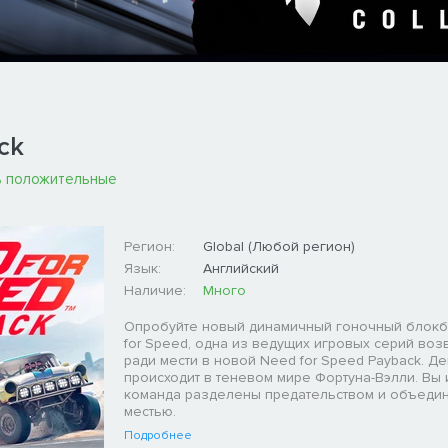
ck
 положительные
Регион:
Global (Любой регион)
Язык:
Английский
Наличие:
Много
Опробуйте новый динамичный гоночный блокб
for Speed, одна из ведущих игровых серий во
ради мести в новой Need for Speed Payback. Д
происходит в теневом мире Фортуна-Вэлли. Вы 
команда разделены предательством и объеди
местью.
Подробнее