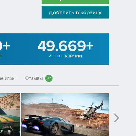
Добавить в корзину
0+
49.669+
В
ИГР В НАЛИЧИИ
е игры
Отзывы
87