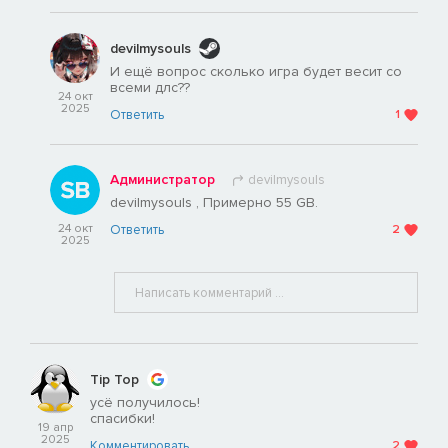
devilmysouls
И ещё вопрос сколько игра будет весит со
всеми длс??
24 окт
2025
Ответить
1
Администратор
devilmysouls
devilmysouls , Примерно 55 GB.
24 окт
Ответить
2
2025
Tip Top
усё получилось!
спасибки!
19 апр
2025
Комментировать
2