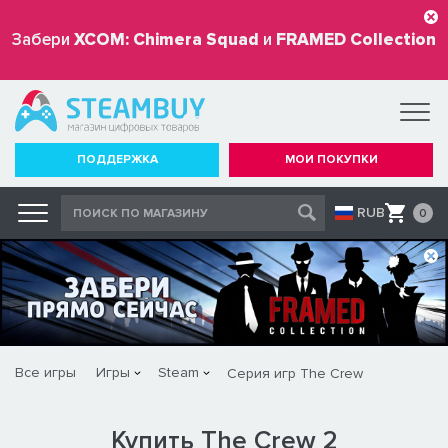
Забери
XCOM: Chimera Squad
и
FRAMED Collection
бесплатно
ПОДДЕРЖКА
МОИ ПОКУПКИ
RUB
0
Все игры
Игры
Steam
Серия игр The Crew
Купить The Crew 2