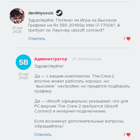
devilmysouls
Здраствуйте, Потянет ли Игра на Высоком
Графике на Rx 580 2048Sp intel i7-7700k?, А
21 окт
требует ли Лаунчер ubisoft connect?
2025
Ответить
1
Администратор
devilmysouls
Здравствуйте!
21 окт
Да — с вашим комплектом: The Crew 2
2025
вполне может работать хорошо, но
“высокие” настройки, но придётся подбирать
графику.
Да — Ubisoft официально указывает, что для
PC-версии The Crew 2 требуется Ubisoft
Connect и интернет-подключение.
Если возникнут дополнительные вопросы,
обращайтесь!
Ответить
1