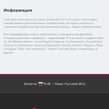
Информация
Сайт работает для всех стран, включая СНГ и Россию. Некоторые
товары имеют региональные ограничения, которые указаны в
описании товара или при оформлении заказа - будьте внимательны!
Все продаваемые ключи закупаются у официальных дилеров,
которые работают напрямую с издателями. В том числе с издателями:
1C, 2K, Bandai Namco, Curve Digital, Capcom, Codemasters, Deep Silver,
Disney, IO Interactive, Iceberg Interactive, Nordic Games, Paradox, Plug-
in-Digital, Take-Two Interactive, Team17, Ubisoft, Бука, Новый Диск и
другие
Валюта:
RUB
Язык:
Русский (RU)