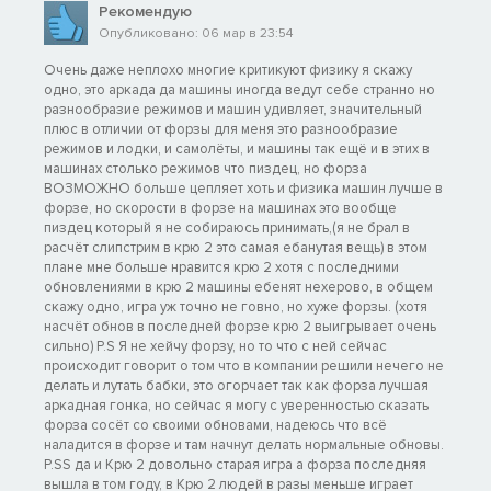
Рекомендую
Опубликовано: 06 мар в 23:54
Очень даже неплохо многие критикуют физику я скажу
одно, это аркада да машины иногда ведут себе странно но
разнообразие режимов и машин удивляет, значительный
плюс в отличии от форзы для меня это разнообразие
режимов и лодки, и самолёты, и машины так ещё и в этих в
машинах столько режимов что пиздец, но форза
ВОЗМОЖНО больше цепляет хоть и физика машин лучше в
форзе, но скорости в форзе на машинах это вообще
пиздец который я не собираюсь принимать,(я не брал в
расчёт слипстрим в крю 2 это самая ебанутая вещь) в этом
плане мне больше нравится крю 2 хотя с последними
обновлениями в крю 2 машины ебенят нехерово, в общем
скажу одно, игра уж точно не говно, но хуже форзы. (хотя
насчёт обнов в последней форзе крю 2 выигрывает очень
сильно) P.S Я не хейчу форзу, но то что с ней сейчас
происходит говорит о том что в компании решили нечего не
делать и лутать бабки, это огорчает так как форза лучшая
аркадная гонка, но сейчас я могу с уверенностью сказать
форза сосёт со своими обновами, надеюсь что всё
наладится в форзе и там начнут делать нормальные обновы.
P.SS да и Крю 2 довольно старая игра а форза последняя
вышла в том году, в Крю 2 людей в разы меньше играет