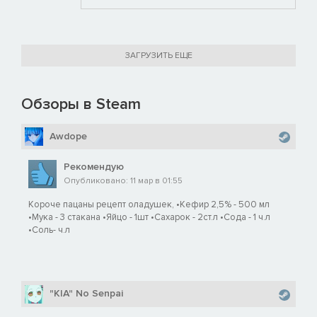
ЗАГРУЗИТЬ ЕЩЕ
Обзоры в Steam
Awdope
Рекомендую
Опубликовано: 11 мар в 01:55
Короче пацаны рецепт оладушек, •Кефир 2,5% - 500 мл
•Мука - 3 стакана •Яйцо - 1шт •Сахарок - 2ст.л •Сода - 1 ч.л
•Соль- ч.л
"KIA" No Senpai