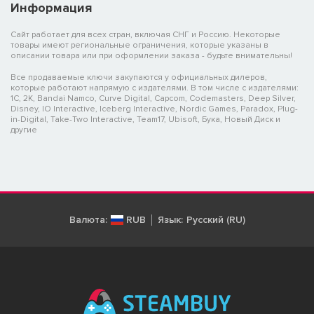
Информация
Сайт работает для всех стран, включая СНГ и Россию. Некоторые
товары имеют региональные ограничения, которые указаны в
описании товара или при оформлении заказа - будьте внимательны!
Все продаваемые ключи закупаются у официальных дилеров,
которые работают напрямую с издателями. В том числе с издателями:
1C, 2K, Bandai Namco, Curve Digital, Capcom, Codemasters, Deep Silver,
Disney, IO Interactive, Iceberg Interactive, Nordic Games, Paradox, Plug-
in-Digital, Take-Two Interactive, Team17, Ubisoft, Бука, Новый Диск и
другие
Валюта:
RUB
Язык:
Русский (RU)