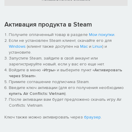
Завершите ряд военных кампаний в режиме одиночной игры
или продемонстрируйте летное мастерство вашим друзьям в
одном из многочисленных сетевых режимов!
Активация продукта в Steam
Получите оплаченный товар в разделе
Мои покупки
.
Если не установлен Steam клиент, скачайте его для
Windows
(клиент также доступен на
Mac
и
Linux
) и
установите.
Запустите Steam, зайдите в свой аккаунт или
зарегистрируйте новый, если у вас его еще нет.
Войдите в меню «
Игры
» и выберите пункт «
Активировать
через Steam
».
Примите соглашение подписчика Steam.
Введите ключ активации (для его получения необходимо
купить Air Conflicts: Vietnam
).
После активации вам будет предложено скачать игру Air
Conflicts: Vietnam.
Ключ также можно активировать через
браузер
.