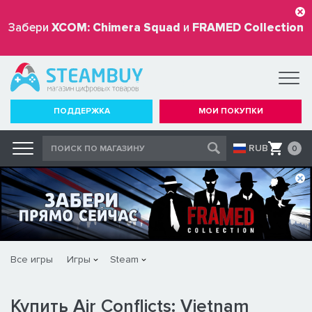
Забери
XCOM: Chimera Squad
и
FRAMED Collection
бесплатно
ПОДДЕРЖКА
МОИ ПОКУПКИ
RUB
0
Все игры
Игры
Steam
Купить Air Conflicts: Vietnam