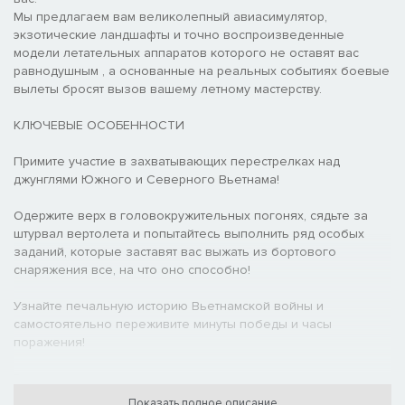
Мы предлагаем вам великолепный авиасимулятор,
экзотические ландшафты и точно воспроизведенные
модели летательных аппаратов которого не оставят вас
равнодушным , а основанные на реальных событиях боевые
вылеты бросят вызов вашему летному мастерству.
КЛЮЧЕВЫЕ ОСОБЕННОСТИ
Примите участие в захватывающих перестрелках над
джунглями Южного и Северного Вьетнама!
Одержите верх в головокружительных погонях, сядьте за
штурвал вертолета и попытайтесь выполнить ряд особых
заданий, которые заставят вас выжать из бортового
снаряжения все, на что оно способно!
Узнайте печальную историю Вьетнамской войны и
самостоятельно переживите минуты победы и часы
поражения!
Выберите внешний вид ваших самолетов и вертолетов и
оснастите их реалистичным оружием!
Показать полное описание