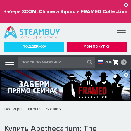
Забери
XCOM: Chimera Squad
и
FRAMED Collection
бесплатно
ПОДДЕРЖКА
МОИ ПОКУПКИ
RUB
0
Все игры
Игры
Steam
Купить Apothecarium: The