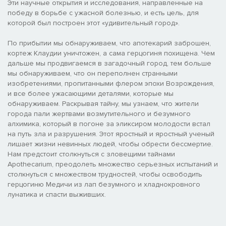
Эти научные открытия и исследования, направленные на
победу в борьбе с ужасной болезнью, и есть цель, для
которой был построен этот «удивительный город».
По прибытии мы обнаруживаем, что апотекарий заброшен,
кортеж Клаудии уничтожен, а сама герцогиня похищена. Чем
дальше мы продвигаемся в загадочный город, тем больше
мы обнаруживаем, что он переполнен странными
изобретениями, пропитанными флером эпохи Возрождения,
и все более ужасающими деталями, которые мы
обнаруживаем. Раскрывая тайну, мы узнаем, что жители
города пали жертвами возмутительного и безумного
алхимика, который в погоне за эликсиром молодости встал
на путь зла и разрушения. Этот яростный и яростный ученый
лишает жизни невинных людей, чтобы обрести бессмертие.
Нам предстоит столкнуться с зловещими тайнами
Apothecarium, преодолеть множество серьезных испытаний и
столкнуться с множеством трудностей, чтобы освободить
герцогиню Медичи из лап безумного и хладнокровного
лунатика и спасти выживших.