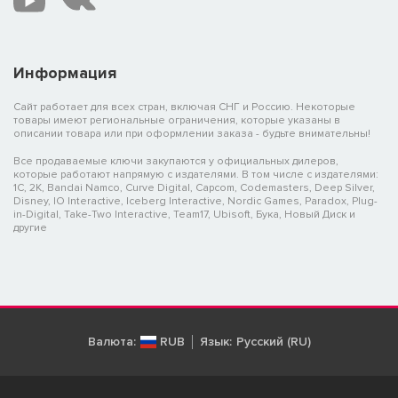
Информация
Сайт работает для всех стран, включая СНГ и Россию. Некоторые
товары имеют региональные ограничения, которые указаны в
описании товара или при оформлении заказа - будьте внимательны!
Все продаваемые ключи закупаются у официальных дилеров,
которые работают напрямую с издателями. В том числе с издателями:
1C, 2K, Bandai Namco, Curve Digital, Capcom, Codemasters, Deep Silver,
Disney, IO Interactive, Iceberg Interactive, Nordic Games, Paradox, Plug-
in-Digital, Take-Two Interactive, Team17, Ubisoft, Бука, Новый Диск и
другие
Валюта:
RUB
Язык:
Русский (RU)