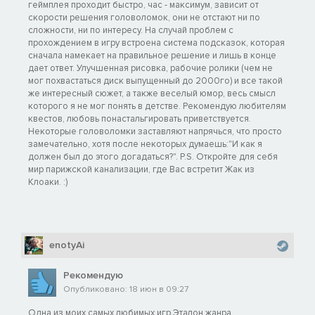
геймплея проходит быстро, час - максимум, зависит от
скорости решения головоломок, они не отстают ни по
сложности, ни по интересу. На случай проблем с
прохождением в игру встроена система подсказок, которая
сначала намекает на правильное решение и лишь в конце
дает ответ. Улучшенная рисовка, рабочие ролики (чем не
мог похвастаться диск выпущенный до 2000го) и все такой
же интересный сюжет, а также веселый юмор, весь смысл
которого я не мог понять в детстве. Рекомендую любителям
квестов, любовь понастальгировать приветствуется.
Некоторые головоломки заставляют напрячься, что просто
замечательно, хотя после некоторых думаешь:"И как я
должен был до этого догадаться?". P.S. Откройте для себя
мир парижской канализации, где Вас встретит Жак из
Клоаки. :)
enotyAi
Рекомендую
Опубликовано: 18 июн в 09:27
Одна из моих самых любимых игр.Эталон жанра