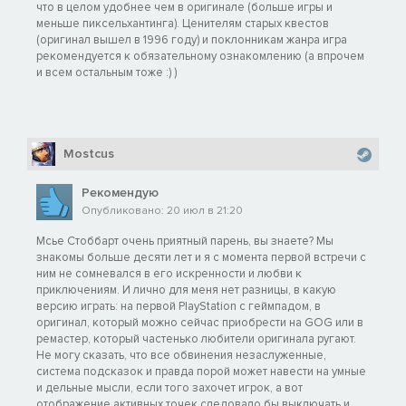
что в целом удобнее чем в оригинале (больше игры и
меньше пиксельхантинга). Ценителям старых квестов
(оригинал вышел в 1996 году) и поклонникам жанра игра
рекомендуется к обязательному ознакомлению (а впрочем
и всем остальным тоже :) )
Mostcus
Рекомендую
Опубликовано: 20 июл в 21:20
Мсье Стоббарт очень приятный парень, вы знаете? Мы
знакомы больше десяти лет и я с момента первой встречи с
ним не сомневался в его искренности и любви к
приключениям. И лично для меня нет разницы, в какую
версию играть: на первой PlayStation с геймпадом, в
оригинал, который можно сейчас приобрести на GOG или в
ремастер, который частенько любители оригинала ругают.
Не могу сказать, что все обвинения незаслуженные,
система подсказок и правда порой может навести на умные
и дельные мысли, если того захочет игрок, а вот
отображение активных точек следовало бы выключать и