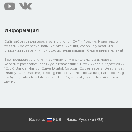
Информация
Сайт работает для всех стран, включая СНГ и Россию. Некоторые
товары имеют региональные ограничения, которые указаны в
описании товара или при оформлении заказа - будьте внимательны!
Все продаваемые ключи закупаются у официальных дилеров,
которые работают напрямую с издателями. В том числе с издателями:
1C, 2K, Bandai Namco, Curve Digital, Capcom, Codemasters, Deep Silver,
Disney, IO Interactive, Iceberg Interactive, Nordic Games, Paradox, Plug-
in-Digital, Take-Two Interactive, Team17, Ubisoft, Бука, Новый Диск и
другие
Валюта:
RUB
Язык:
Русский (RU)