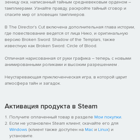
зеницу ока, написанный тайным средневековым орденом –
тамплиерами. Узнайте правду, раскройте тайный сговор и
спасите мир от зловещих тамплиеров.
В The Director's Cut включена дополнительная глава истории,
где повествование ведется от лица Нико, и оригинальную
версию Broken Sword: Shadow of the Templars, также
известную как Broken Sword: Circle of Blood.
Отличная нарисованная от руки графика – теперь с новыми
анимированными роликами и высоким разрешением .
Неустаревающая приключенческая игра, в которой царит
атмосфера тайн и загадок.
Активация продукта в Steam
Получите оплаченный товар в разделе
Мои покупки
.
Если не установлен Steam клиент, скачайте его для
Windows
(клиент также доступен на
Mac
и
Linux
) и
установите.