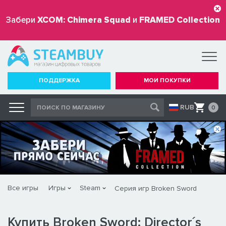
Забери
XCOM: Chimera Squad
и
FRAMED Collection
бесплатно
ПОДДЕРЖКА
МОИ ПОКУПКИ
RUB
0
Все игры
Игры
Steam
Серия игр Broken Sword
Купить Broken Sword: Director´s