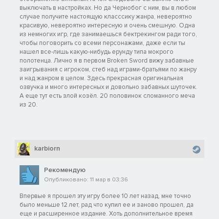
выключать в настройках. Но да Чернобог с ним, вы в любом
случае получите настоящую класссику жанра, невероятно
красивую, невероятно интересную и очень смешную. Одна
из немногих игр, где занимаешься бектрекингом ради того,
чтобы поговорить со всеми персонажами, даже если ты
нашел все-лишь какую-нибудь ерунду типа мокрого
полотенца. Лично я в первом Broken Sword вижу забавные
заигрывания с игроком, стеб над играми-братьями по жанру
и над жанром в целом. Здесь прекрасная оригинальная
озвучка и много интересных и довольно забавных шуточек.
А еще тут есть злой козёл. 20 половинок сломанного меча
из 20.
karbiorn
Рекомендую
Опубликовано: 11 мар в 03:36
Впервые я прошел эту игру более 10 лет назад, мне точно
было меньше 12 лет, рад что купил ее и заново прошел, да
еще и расширенное издание. Хоть дополнительное время