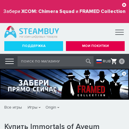
Забери
XCOM: Chimera Squad
и
FRAMED Collection
бесплатно
ПОДДЕРЖКА
МОИ ПОКУПКИ
RUB
0
Все игры
Игры
Origin
Купить Immortals of Aveum