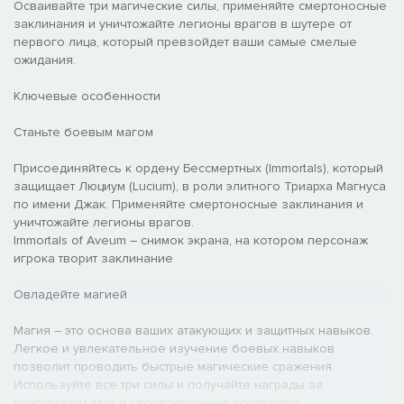
Осваивайте три магические силы, применяйте смертоносные
заклинания и уничтожайте легионы врагов в шутере от
первого лица, который превзойдет ваши самые смелые
ожидания.
Ключевые особенности
Станьте боевым магом
Присоединяйтесь к ордену Бессмертных (Immortals), который
защищает Люциум (Lucium), в роли элитного Триарха Магнуса
по имени Джак. Применяйте смертоносные заклинания и
уничтожайте легионы врагов.‎
Immortals of Aveum – снимок экрана, на котором персонаж
игрока творит заклинание
Овладейте магией
Магия – это основа ваших атакующих и защитных навыков.
Легкое и увлекательное изучение боевых навыков
позволит проводить быстрые магические сражения.
Используйте все три силы и получайте награды за
комбинации атак и своевременные контратаки.‎