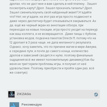
дропах, что не даст мне и вам сделать в ней платину... Зашел
посмотреть карту? Дроп. Зашел прокачать таланты? Дроп.
Зашел сменить/изучить свой найденный эквип? Угадайте
что? Нет, не угадали, на этот раз игра просто подвиснет и
даже через диспетчер будет отказываться закрываться. Ах
да, ещё же черный экран из аннотации обзора, при
переходах на новые локации, игра просто уходит на перекур
как ваш коллега, и не возвращается.. Даже танцы с бубном,
установка модов, подкачка пакетов Directx 11, потому что на
12 дропает в 3 раза чаще, не дала желанного результата.
Однако, хочу заметить, что по причине магии в мире Авеума,
к середине пути, и почти до самого конца, количество
дропов и зависаний сводится к нулю, поэтому финальные
ощущения всё же имеют положительную динамику) Как бы
меня не триггерили проблемы игры, я получил от неё
удовольствие. Поэтому, приобрести и пройти один раз, всё
же советую)
ZIKZAGis
Рекомендую