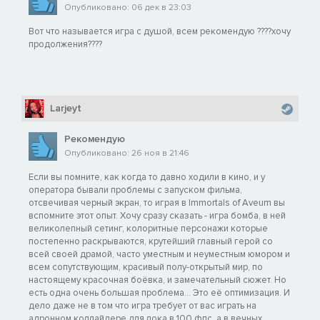
Опубликовано: 06 дек в 23:03
Вот что называется игра с душой, всем рекомендую ????хочу
продолжения????
Larjeyt
Рекомендую
Опубликовано: 26 ноя в 21:46
Если вы помните, как когда то давно ходили в кино, и у
оператора бывали проблемы с запуском фильма,
отсвечивая черный экран, то играя в Immortals of Aveum вы
вспомните этот опыт. Хочу сразу сказать - игра бомба, в ней
великолепный сетинг, колоритные персонажи которые
постепенно раскрываются, крутейший главный герой со
всей своей драмой, часто уместным и неуместным юмором и
всем сопутствующим, красивый полу-открытый мир, по
настоящему красочная боёвка, и замечательный сюжет. Но
есть одна очень большая проблема... Это её оптимизация. И
дело даже не в том что игра требует от вас играть на
адронном коллайдере для лока в 100 фпс, а в вечных