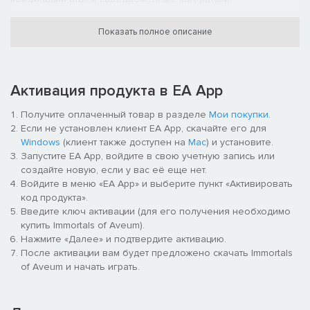
Создайте собственный арсенал заклинаний
Показать полное описание
Открывайте и улучшайте более 25 заклинаний и 80 талантов
Открывайте, улучшайте и создавайте сотни предметов
магического снаряжения, совершенствуйте свой стиль игры
Активация продукта в EA App
во всех трех стихиях и станьте могущественным Триархом
Магнусом в Авеуме.‎
Получите оплаченный товар в разделе
Мои покупки
.
Если не установлен клиент EA App, скачайте его для
Спасите мир, замерший на краю пропасти
Windows
(клиент также доступен на
Mac
) и установите.
Запустите EA App, войдите в свою учетную запись или
Джак, также известный как Неожиданный (Unforeseen),
создайте новую, если у вас её еще нет.
оказывается в горниле Вечной войны – бесконечного
Войдите в меню «EA App» и выберите пункт «Активировать
противостояния Люциума и Рашарна за контроль над магией.
код продукта».
Джак и маги элитного ордена Бессмертных должны
Введите ключ активации (для его получения необходимо
разгадать загадки прошлого Авеума, чтобы спасти будущее
купить Immortals of Aveum).
этого мира.‎
Нажмите «Далее» и подтвердите активацию.
После активации вам будет предложено скачать Immortals
of Aveum и начать играть.