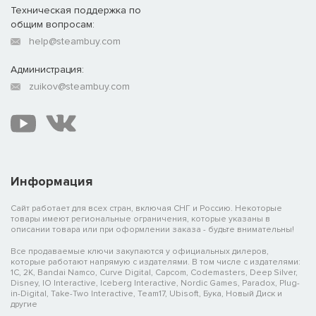
Техническая поддержка по
общим вопросам:
help@steambuy.com
Администрация:
zuikov@steambuy.com
Информация
Сайт работает для всех стран, включая СНГ и Россию. Некоторые
товары имеют региональные ограничения, которые указаны в
описании товара или при оформлении заказа - будьте внимательны!
Все продаваемые ключи закупаются у официальных дилеров,
которые работают напрямую с издателями. В том числе с издателями:
1C, 2K, Bandai Namco, Curve Digital, Capcom, Codemasters, Deep Silver,
Disney, IO Interactive, Iceberg Interactive, Nordic Games, Paradox, Plug-
in-Digital, Take-Two Interactive, Team17, Ubisoft, Бука, Новый Диск и
другие