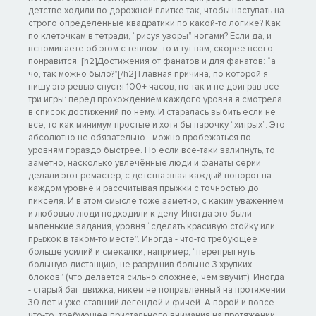
детстве ходили по дорожной плитке так, чтобы наступать на
строго определённые квадратики по какой-то логике? Как
по клеточкам в тетради, “рисуя узоры” ногами? Если да, и
вспоминаете об этом с теплом, то и тут вам, скорее всего,
понравится. [h2]Достижения от фанатов и для фанатов: “а
чо, так можно было?”[/h2] Главная причина, по которой я
пишу это ревью спустя 100+ часов, но так и не доиграв все
три игры: перед прохождением каждого уровня я смотрела
в список достижений по нему. И старалась выбить если не
все, то как минимум простые и хотя бы парочку “хитрых”. Это
абсолютно не обязательно - можно пробежаться по
уровням гораздо быстрее. Но если всё-таки залипнуть, то
заметно, насколько увлечённые люди и фанаты серии
делали этот ремастер, с детства зная каждый поворот на
каждом уровне и рассчитывая прыжки с точностью до
пикселя. И в этом смысле тоже заметно, с каким уважением
и любовью люди подходили к делу. Иногда это были
маленькие задания, уровня “сделать красивую стойку или
прыжок в таком-то месте”. Иногда - что-то требующее
больше усилий и смекалки, например, “перепрыгнуть
большую дистанцию, не разрушив больше 3 хрупких
блоков” (что делается сильно сложнее, чем звучит). Иногда
- старый баг движка, никем не поправленный на протяжении
30 лет и уже ставший легендой и фичей. А порой и вовсе
что-то, требующее пристального внимания на протяжении