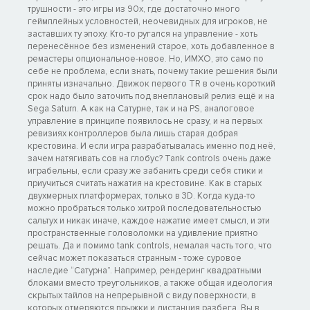
трушности - это игры из 90х, где достаточно много
геймплейных условностей, неочевидных для игроков, не
заставших ту эпоху. Кто-то ругался на управление - хоть
перенесённое без изменений старое, хоть добавленное в
ремастеры опциональное-новое. Но, ИМХО, это само по
себе не проблема, если знать, почему такие решения были
приняты изначально. Движок первого TR в очень короткий
срок надо было заточить под внеплановый релиз ещё и на
Sega Saturn. А как на Сатурне, так и на PS, аналоговое
управление в принципе появилось не сразу, и на первых
ревизиях контроллеров была лишь старая добрая
крестовина. И если игра разрабатывалась именно под неё,
зачем натягивать сов на глобус? Tank controls очень даже
играбельны, если сразу же забанить среди себя стики и
приучиться считать нажатия на крестовине. Как в старых
двухмерных платформерах, только в 3D. Когда куда-то
можно пробраться только хитрой последовательностью
сальтух и никак иначе, каждое нажатие имеет смысл, и эти
пространственные головоломки на удивление приятно
решать. Да и помимо tank controls, немалая часть того, что
сейчас может показаться странным - тоже суровое
наследие “Сатурна”. Например, рендеринг квадратными
блоками вместо треугольников, а также общая идеология
скрытых тайлов на непрерывной с виду поверхности, в
которых отмеряются прыжки и дистанция разбега. Вы в