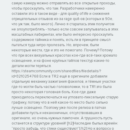
самую камеру можно отправлять во все открытые проходы,
чтобы проскаутить, что там. Разработчики намеренно
оставили это в таком виде - для quality of life и снижения
отрицательных отзывов из-за rage quit-ов (которых в 90е,
что уж там, было много). Лично я старалась этим получитом
не злоупотреблять - только если совсем запутывалась в этих
масштабных лабиринтах, или было интересно проскаутить
содержимое тайника и понять, есть ли в принципе смысл
пытаться туда хитро пролезать. Но, впрочем, были
некоторые места, где и это не помогало. Почему? Потому
что при всех визуальных красотах кое-где всё-таки хромало
освещение, и на фоне крупных тайлов текстур какие-то
детали могли теряться.
https://steamcommunity.com/sharedfiles/filedetails/?
id=3210254768 Если в TR2 ещё в оригинале добавили
отдельную механику зажигания факелов, и тёмные участки
где-то могли быть частью головоломки, то в TR1 это была
просто некоторая головная боль. Кое-где даже
приходилось переключаться на угловато-пиксельную старую
графику, потому что в ней какое-то место было сильно
лучше освещено. Поэтому уже после релиза в патчах
добавили пусть и неканоничных, отсутствовавших в
оригинале, но очень нужных лампочек. А трушность пусть
останется в структуре уровней! [h2]Наследие былых времён:
“просто забудь, что стики существуют”[/h2] Но к вопросу о