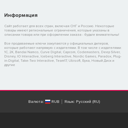
Информация
Сайт работает для всех стран, включая СНГ и Россию. Некоторые
товары имеют региональные ограничения, которые указаны в
описании товара или при оформлении заказа - будьте внимательны!
Все продаваемые ключи закупаются у официальных дилеров,
которые работают напрямую с издателями. В том числе с издателями:
1C, 2K, Bandai Namco, Curve Digital, Capcom, Codemasters, Deep Silver,
Disney, IO Interactive, Iceberg Interactive, Nordic Games, Paradox, Plug-
in-Digital, Take-Two Interactive, Team17, Ubisoft, Бука, Новый Диск и
другие
Валюта:
RUB
Язык:
Русский (RU)