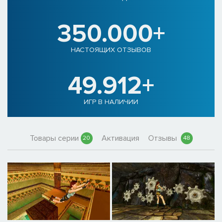
350.000+
НАСТОЯЩИХ ОТЗЫВОВ
49.912+
ИГР В НАЛИЧИИ
Товары серии
Активация
Отзывы
20
48