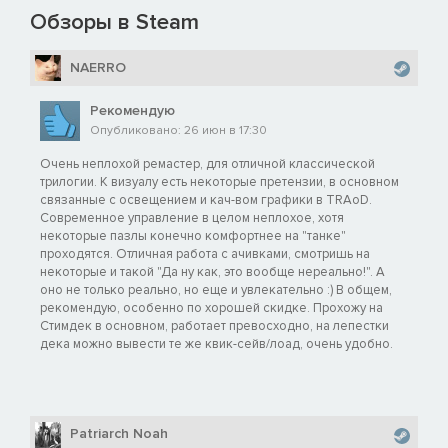
Обзоры в Steam
NAERRO
Рекомендую
Опубликовано: 26 июн в 17:30
Очень неплохой ремастер, для отличной классической
трилогии. К визуалу есть некоторые претензии, в основном
связанные с освещением и кач-вом графики в TRAoD.
Современное управление в целом неплохое, хотя
некоторые пазлы конечно комфортнее на "танке"
проходятся. Отличная работа с ачивками, смотришь на
некоторые и такой "Да ну как, это вообще нереально!". А
оно не только реально, но еще и увлекательно :) В общем,
рекомендую, особенно по хорошей скидке. Прохожу на
Стимдек в основном, работает превосходно, на лепестки
дека можно вывести те же квик-сейв/лоад, очень удобно.
Patriarch Noah