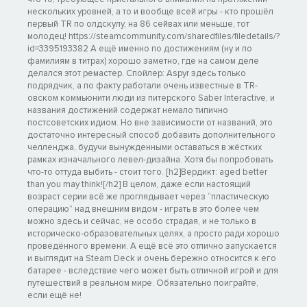
нескольких уровней, а то и вообще всей игры - кто прошёл
первый TR по олдскулу, на 86 сейвах или меньше, тот
молодец! https://steamcommunity.com/sharedfiles/filedetails/?
id=3395193382 А ещё именно по достижениям (ну и по
фамилиям в титрах) хорошо заметно, где на самом деле
делался этот ремастер. Спойлер: Aspyr здесь только
подрядчик, а по факту работали очень известные в TR-
овском коммьюнити люди из питерского Saber Interactive, и
названия достижений содержат немало типично
постсоветских идиом. Но вне зависимости от названий, это
достаточно интересный способ добавить дополнительного
челленджа, будучи вынужденными оставаться в жёстких
рамках изначального левел-дизайна. Хотя бы попробовать
что-то оттуда выбить - стоит того. [h2]Вердикт: aged better
than you may think![/h2] В целом, даже если настоящий
возраст серии всё же проглядывает через “пластическую
операцию” над внешним видом - играть в это более чем
можно здесь и сейчас, не особо страдая, и не только в
историческо-образовательных целях, а просто ради хорошо
проведённого времени. А ещё всё это отлично запускается
и выглядит на Steam Deck и очень бережно относится к его
батарее - вследствие чего может быть отличной игрой и для
путешествий в реальном мире. Обязательно поиграйте,
если ещё не!