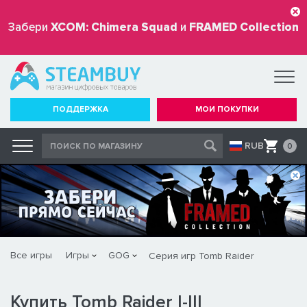
Забери
XCOM: Chimera Squad
и
FRAMED Collection
бесплатно
ПОДДЕРЖКА
МОИ ПОКУПКИ
RUB
0
Все игры
Игры
GOG
Серия игр Tomb Raider
Купить Tomb Raider I-III