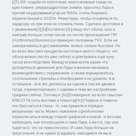
[i]TL;DR: ходьба по клеточкам, многоэтажные танцы на
крестовине, ультразадротские ачивки, красотка Лара и
прочий неудержимый угар из 1990х, очень бережно
перенесённый в 2020е. Ремастеры, чтобы оторваться по
хардкору, но при этом не сломать глаза. Сделано достойно и
с уважением![/i] [b]Disclaimer:[/b] пишу этот обзор, хоть и
наиграв больше сотни часов, но после прохождения TR1
(+Unfinished Business) и примерно половины TR2. Если не
заморачиваться достижениями, можно сильно быстрее. Но
во всех этих трёх продуктах настолько много общего, что
обзор можно писать уже сейчас и доигрывать ещё кучу
часов впоследствии. Между играми могли разве что
добавляться движения для Лары и мелкие механики
взаимодействия с окружением, а также варьировалось
соотношение стрельбы и платформинга на уровнях. А в
остальном - всё это делалось на одном и том же движке
тогда, отремастировано с одними и теми же настройками
графики сейчас. Потому и. [h2]Очевидное: во всех смыслах
КРАСОТА (хоть местами и темнота)[/h2] Первое и главное,
что бросается в глаза - то, как привели в порядок
визуальную часть. Можно нажатием одной кнопки
переключаться между старой графикой и новой - и воочию
наблюдать, как похорошели и сама Лара, и места, где она
тырит всё, что не приколочено. И сама Лара больше не
треугольная, и не нужно угадывать, находимся ли мы в