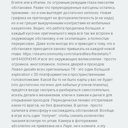
Египте или в Италии, по огромным режущим глаза пикселям
обстановки. Разве что пререндеренные катсцены остались
прежними - но и они выглядят достаточно неплохо. Новая
графика не претендует на фотореалистичность (и не надо),
но и не грешит выкрученными контрастами из мобильных
казуалочек. Видно, что работа проделана большая, и
каждый кусочек оригинального мира всё так же встроен в
окружающую обстановку, и не скопипащен, а полностью
перерисован. Даже если иногда это и приводит к тому, что к
обстановке приходится заново привыкать на каждой новой
главе. https://steamcommunity.com/sharedfiles/filedetails/?
id=3443314345 И всё это окружающее великолепие - просто
огромное, многоэтажное, полное дверей и проходов.
Левел-дизайн всех оригинальных TR - это один большой
exploration с 3D-платформингом и пространственными
головоломками. Какой бы то ни было карты у вас не будет
(что достаточно логично для забытых уголков планеты),
придётся везде смотреть и разбираться самостоятельно,
искать детали к механизмам, ключи к замкам и рычаги для
открывания проходов. Периодически лениво отстреливая
каких-то врагов, но без фанатизма. В целом - просто
залипая в атмосферу и наслаждаясь обстановкой. Вообще,
в игре есть один “получит”, чтобы снизить количество
тыкания вслепую по углам. Камера в фоторежиме
абсолютно не привязана ни к Ларе, ни к комнате, и эту