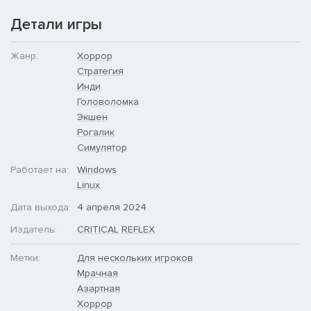
Испытайте судьбу в новом режиме «Вдвое больше или
Детали игры
ничего». Сколько вы сможете продержаться?
Жанр:
Хоррор
Стратегия
Инди
Головоломка
Экшен
Рогалик
Новые предметы
Симулятор
Новые предметы в честь выхода игры в Steam. Потому что
Работает на:
Windows
мы вас любим!
Linux
Дата выхода:
4 апреля 2024
Издатель:
CRITICAL REFLEX
Метки:
Для нескольких игроков
Мрачная
Азартная
Хоррор
Семь композиций. Ни одного промаха.