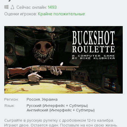
Сейчас онлайн:
1493
Оценки игроков:
Крайне положительные
Регион:
Россия, Украина
Язык:
Русский (Интерфейс + Субтитры)
Английский (Интерфейс + Субтитры)
Сыграйте в русскую рулетку с дробовиком 12-го калибра.
Играют двое. Остается один. Поставьте на кон свою жизнь.