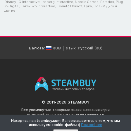
Disney, IO Interactive, Iceberg Interactive, Nordic Games, Paradox, Plug-
in-Digital, Take-Two Interactive, Team17, Ubisoft, Бука, Новый Диск и
другие
Валюта:
RUB
Язык:
Русский (RU)
© 2011-2026 STEAMBUY
Все упомянутые товарные знаки, названия игр и
компаний, логотипы, материалы являются
собственностью соответствующих владельцев.
Находясь на steambuy.com, Вы соглашаетесь с тем, что мы
используем cookie-файлы :)
Подробнее