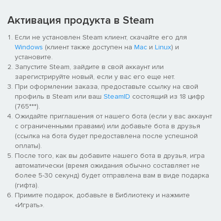
металлические балки вибрируют под музыку забытых драм-
машин.
Активация продукта в Steam
Если не установлен Steam клиент, скачайте его для
Windows
(клиент также доступен на
Mac
и
Linux
) и
установите.
Запустите Steam, зайдите в свой аккаунт или
зарегистрируйте новый, если у вас его еще нет.
При оформлении заказа, предоставьте ссылку на свой
профиль в Steam или ваш
SteamID
состоящий из 18 цифр
Достойный соперник
(765***).
Ожидайте приглашения от нашего бота (если у вас аккаунт
Сразитесь с крупье, который играет по тем же правилам. Все
с ограниченными правами) или добавьте бота в друзья
честно. Сможете ли вы победить его на его же поле?
(ссылка на бота будет предоставлена после успешной
оплаты).
После того, как вы добавите нашего бота в друзья, игра
автоматически (время ожидания обычно составляет не
более 5-30 секунд) будет отправлена вам в виде подарка
(гифта).
Примите подарок, добавьте в Библиотеку и нажмите
«Играть».
Вдвое больше или ничего