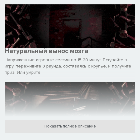
Натуральный вынос мозга
Напряженные игровые сессии по 15-20 минут. Вступайте в
игру, переживите 3 раунда, состязаясь с крупье, и получите
приз. Или умрите.
Показать полное описание
Завораживающая атмосфера
Добро пожаловать в подпольный ночной клуб, где