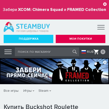
Забери
XCOM: Chimera Squad
и
FRAMED Collection
бесплатно
ПОДДЕРЖКА
МОИ ПОКУПКИ
RUB
0
Все игры
Игры
Steam
Купить Buckshot Roulette