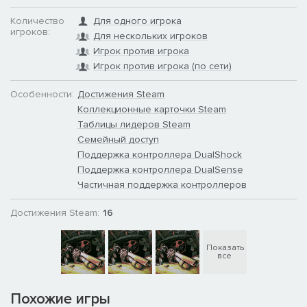
Готовы?
Количество
Для одного игрока
Издание Buckshot Roulette для Steam включает полный
игроков:
Для нескольких игроков
саундтрек игры, написанный Майком Клубникой.
Игрок против игрока
Игрок против игрока (по сети)
Особенности:
Достижения Steam
Коллекционные карточки Steam
Таблицы лидеров Steam
Семейный доступ
Поддержка контроллера DualShock
Поддержка контроллера DualSense
Частичная поддержка контроллеров
Достижения Steam:
16
Показать
все
Похожие игры