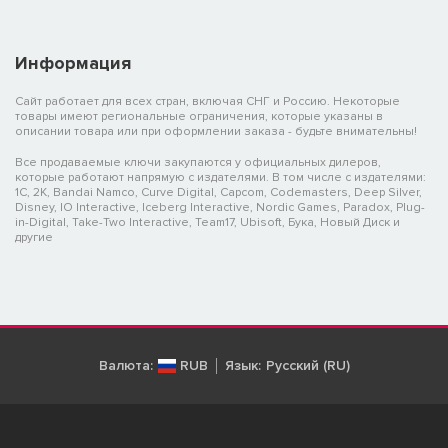
Информация
Сайт работает для всех стран, включая СНГ и Россию. Некоторые
товары имеют региональные ограничения, которые указаны в
описании товара или при оформлении заказа - будьте внимательны!
Все продаваемые ключи закупаются у официальных дилеров,
которые работают напрямую с издателями. В том числе с издателями:
1C, 2K, Bandai Namco, Curve Digital, Capcom, Codemasters, Deep Silver,
Disney, IO Interactive, Iceberg Interactive, Nordic Games, Paradox, Plug-
in-Digital, Take-Two Interactive, Team17, Ubisoft, Бука, Новый Диск и
другие
Валюта:
RUB
Язык:
Русский (RU)