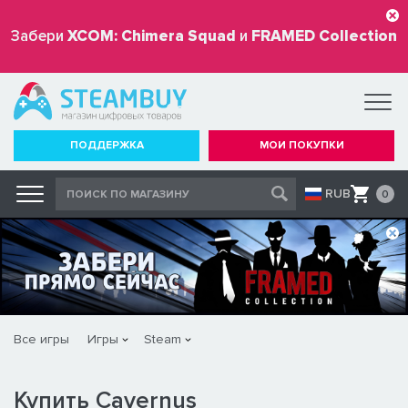
Забери
XCOM: Chimera Squad
и
FRAMED Collection
бесплатно
ПОДДЕРЖКА
МОИ ПОКУПКИ
RUB
0
Все игры
Игры
Steam
Купить Cavernus