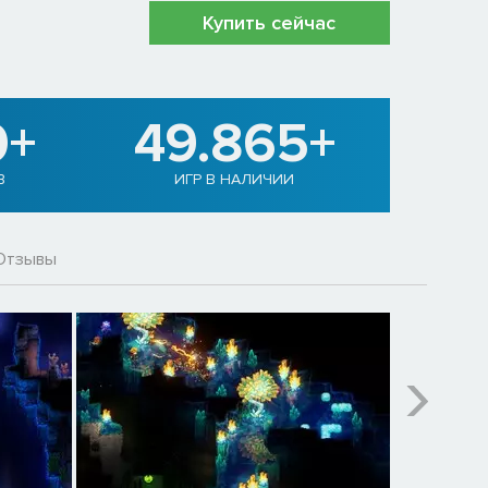
Купить сейчас
0+
49.865+
В
ИГР В НАЛИЧИИ
Отзывы