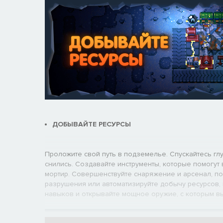
ДОБЫВАЙТЕ РЕСУРСЫ
Проложите свой путь в подземелье. Спускайтесь гл
снились. Создавайте инструменты, которые помогут в
мортир. Совершенствуйте снаряжение и арсенал, по
разрушения или автоматизируйте добычу ресурсов, 
навыков и открывайте мощное оружие, с которым в