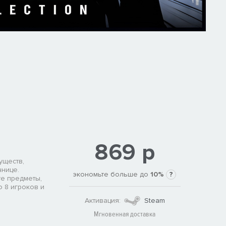
869 р
уществ,
чнице.
экономьте больше до
10%
?
те предметы,
 8 игроков и
Активация:
Steam
Мгновенная доставка