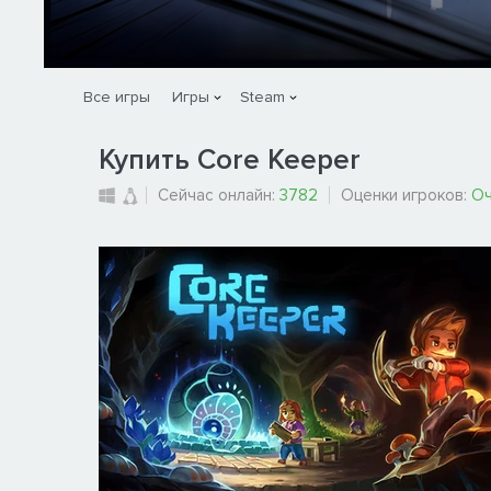
Все игры
Игры
Steam
Купить Core Keeper
Сейчас онлайн:
3782
Оценки игроков:
Оч