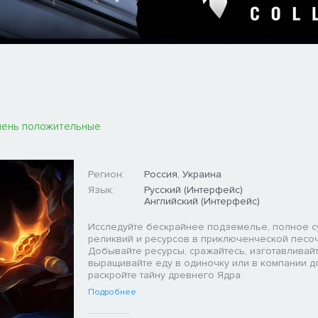
ень положительные
Регион:
Россия, Украина
Язык:
Русский (Интерфейс)
Английский (Интерфейс)
Исследуйте бескрайнее подземелье, полное с
реликвий и ресурсов в приключенческой песо
Добывайте ресурсы, сражайтесь, изготавливай
выращивайте еду в одиночку или в компании до
раскройте тайну древнего Ядра.
Подробнее