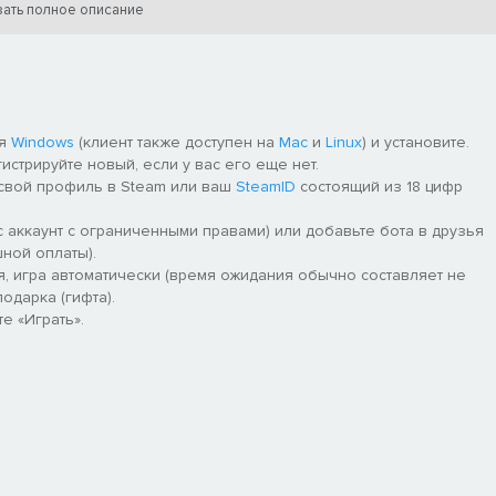
ать полное описание
ля
Windows
(клиент также доступен на
Mac
и
Linux
) и установите.
гистрируйте новый, если у вас его еще нет.
 свой профиль в Steam или ваш
SteamID
состоящий из 18 цифр
 аккаунт с ограниченными правами) или добавьте бота в друзья
ной оплаты).
я, игра автоматически (время ожидания обычно составляет не
осистемами и давно забытыми культурами. Живые стены Глиняных
одарка (гифта).
уже ждут: узнайте больше об этом удивительном мире и
е «Играть».
отправляйтесь в плаванье по Глубокому морю, пронеситесь по
 цивилизаций.