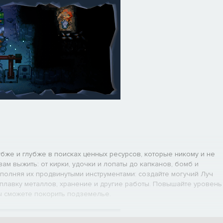
убже и глубже в поисках ценных ресурсов, которые никому и не
ам выжить: от кирки, удочки и лопаты до капканов, бомб и
полняя их продвинутыми инструментами: создайте могучий Луч
плавку металлов, хранение и другие работы. Повышайте уровень
ы сможете покорить подземелье.