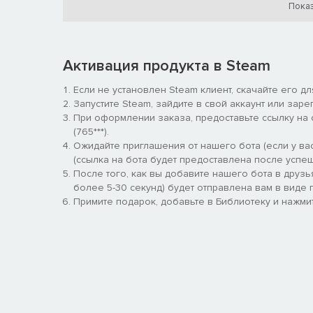
Показ
Активация продукта в Steam
Если не установлен Steam клиент, скачайте его д
Запустите Steam, зайдите в свой аккаунт или заре
При оформлении заказа, предоставьте ссылку на
(765***).
ИССЛЕДУЙТЕ ДРЕВНИЙ МИР
Ожидайте приглашения от нашего бота (если у вас
(ссылка на бота будет предоставлена после успеш
После того, как вы добавите нашего бота в друзь
Путешествуйте по разным биомам с уникальными эк
более 5-30 секунд) будет отправлена вам в виде п
пещер и кристальные подземелья Сияющей границы 
Примите подарок, добавьте в Библиотеку и нажмит
раскройте тайны пещерников. Постройте корабль и 
Пустыне истоков и узнайте, что осталось от древних