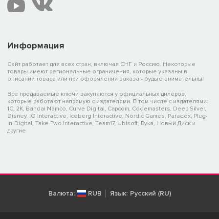
Информация
Сайт работает для всех стран, включая СНГ и Россию. Некоторые
товары имеют региональные ограничения, которые указаны в
описании товара или при оформлении заказа - будьте внимательны!
Все продаваемые ключи закупаются у официальных дилеров,
которые работают напрямую с издателями. В том числе с издателями:
1C, 2K, Bandai Namco, Curve Digital, Capcom, Codemasters, Deep Silver,
Disney, IO Interactive, Iceberg Interactive, Nordic Games, Paradox, Plug-
in-Digital, Take-Two Interactive, Team17, Ubisoft, Бука, Новый Диск и
другие
Валюта:
RUB
Язык:
Русский (RU)