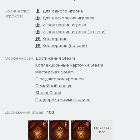
Количество
Для одного игрока
игроков:
Для нескольких игроков
Игрок против игрока
Игрок против игрока (по сети)
Кооператив
Кооператив (по сети)
Особенности игры:
Особенности:
Достижения Steam
Исторические кампании в однопользовательском режиме
Коллекционные карточки Steam
на территории Европы XVII–XVIII вв.
Мастерская Steam
Грандиозные сражения до 32 000 юнитов на поле битвы.
С редактором уровней
20 играбельных наций.
Семейный доступ
100 научных исследований.
Steam Cloud
220 разных исторических построек.
Поддержка комментариев
Битвы на суше и в море.
Существенное влияние ландшафта на тактику сражений.
Достижения Steam:
103
Гибкий генератор карт для многопользовательской и
одиночной игры.
Показать
все