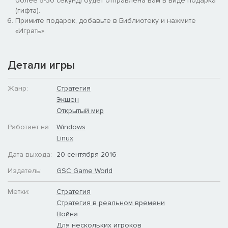
более 5-30 секунд) будет отправлена вам в виде подарка
приключений.
(гифта).
Примите подарок, добавьте в Библиотеку и нажмите
«Играть».
Детали игры
Жанр:
Стратегия
Экшен
Открытый мир
СТРАТЕГИЧЕСКИЙ ВЫЗОВ
Работает на:
Windows
Linux
После победного окончания однопользовательской
кампании, вступите в борьбу за титул Величайшего
Дата выхода:
20 сентября 2016
Полководца в многопользовательской игре! До 8 игроков
могут вести сражения друг с другом на общей карте в
Издатель:
GSC Game World
многопользовательском режиме, или объединяться в
альянсы и сражаться против ИИ. Сможете ли вы перехитрить
Метки:
Стратегия
противников и разгромить их войска?
Стратегия в реальном времени
Война
Для нескольких игроков