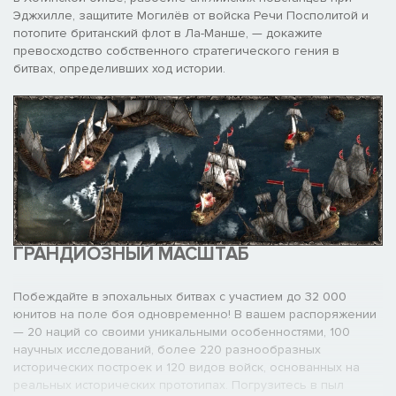
Эджхилле, защитите Могилёв от войска Речи Посполитой и
потопите британский флот в Ла-Манше, — докажите
превосходство собственного стратегического гения в
битвах, определивших ход истории.
ГРАНДИОЗНЫЙ МАСШТАБ
Побеждайте в эпохальных битвах с участием до 32 000
юнитов на поле боя одновременно! В вашем распоряжении
— 20 наций со своими уникальными особенностями, 100
научных исследований, более 220 разнообразных
исторических построек и 120 видов войск, основанных на
реальных исторических прототипах. Погрузитесь в пыл