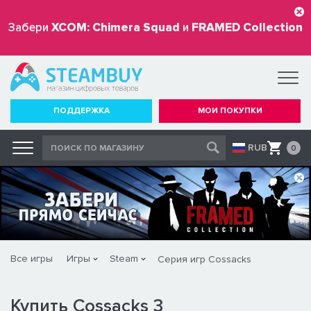
Забери
XCOM: Chimera Squad
и
FRAMED Collection
бесплатно
ПОДДЕРЖКА
МОИ ПОКУПКИ
RUB
0
Все игры
Игры
Steam
Серия игр Cossacks
Купить Cossacks 3