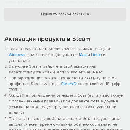
сражений на суше с участием пехоты, кавалерии и
артиллерии. Покажите свою силу в эпических морских
баталиях!
Показать полное описание
Активация продукта в Steam
Если не установлен Steam клиент, скачайте его для
Windows
(клиент также доступен на
Mac
и
Linux
) и
установите.
Запустите Steam, зайдите в свой аккаунт или
зарегистрируйте новый, если у вас его еще нет.
КЛАССИЧЕСКИЙ ГЕЙМПЛЕЙ
При оформлении заказа, предоставьте ссылку на свой
профиль в Steam или ваш
SteamID
состоящий из 18 цифр
Добывайте ресурсы в шахтах, рубите лес на древесину и не
(765***).
забывайте о продовольствии для вашего народа и войска —
Ожидайте приглашения от нашего бота (если у вас аккаунт
настоящий гетьман должен не только на поле брани
с ограниченными правами) или добавьте бота в друзья
побеждать, но и заботиться о процветании Сечи!
(ссылка на бота будет предоставлена после успешной
Выверенные и улучшенные механики культовой стратегии
оплаты).
2001 года, стильная графика и увлекательные сюжетные
После того, как вы добавите нашего бота в друзья, игра
кампании позволят фанатам RTS вернуться в золотой век
автоматически (время ожидания обычно составляет не
жанра, а новичкам подарят часы захватывающих