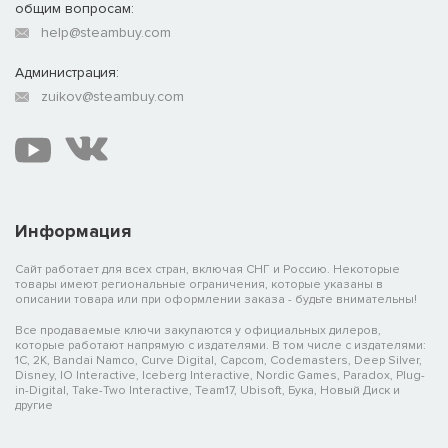
общим вопросам:
help@steambuy.com
Администрация:
zuikov@steambuy.com
Информация
Сайт работает для всех стран, включая СНГ и Россию. Некоторые
товары имеют региональные ограничения, которые указаны в
описании товара или при оформлении заказа - будьте внимательны!
Все продаваемые ключи закупаются у официальных дилеров,
которые работают напрямую с издателями. В том числе с издателями:
1C, 2K, Bandai Namco, Curve Digital, Capcom, Codemasters, Deep Silver,
Disney, IO Interactive, Iceberg Interactive, Nordic Games, Paradox, Plug-
in-Digital, Take-Two Interactive, Team17, Ubisoft, Бука, Новый Диск и
другие