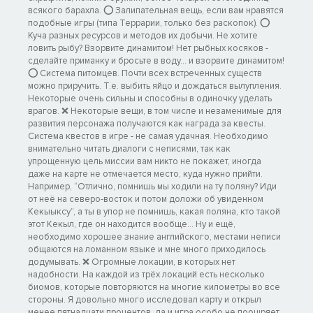
всякого барахла. ⭕ Залипательная вещь, если вам нравятся
подобные игры (типа Террарии, только без раскопок). ⭕
Куча разных ресурсов и методов их добычи. Не хотите
ловить рыбу? Взорвите динамитом! Нет рыбных косяков -
сделайте приманку и бросьте в воду… и взорвите динамитом!
⭕ Система питомцев. Почти всех встреченных существ
можно приручить. Т.е. выбить яйцо и дождаться вылупления.
Некоторые очень сильны и способны в одиночку уделать
врагов. ❌ Некоторые вещи, в том числе и незаменимые для
развития персонажа получаются как награда за квесты.
Система квестов в игре - не самая удачная. Необходимо
внимательно читать диалоги с неписями, так как
упрощенную цель миссии вам никто не покажет, иногда
даже на карте не отмечается место, куда нужно прийти.
Например, “Отлично, помнишь мы ходили на ту поляну? Иди
от неё на северо-восток и потом доложи об увиденном
Кекыыксу”, а ты в упор не помнишь, какая поляна, кто такой
этот Кекыл, где он находится вообще… Ну и ещё,
необходимо хорошее знание английского, местами неписи
общаются на ломанном языке и мне много приходилось
додумывать. ❌ Огромные локации, в которых нет
надобности. На каждой из трёх локаций есть несколько
биомов, которые повторяются на многие километры во все
стороны. Я довольно много исследовал карту и открыл
менее пятнадцати процентов, да и игра особо не поощряет