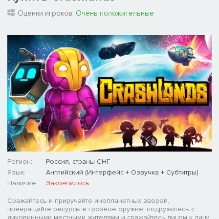
Оценки игроков:
Очень положительные
Регион:
Россия, страны СНГ
Язык:
Английский (Интерфейс + Озвучка + Субтитры)
Наличие:
Закончилось
Сражайтесь и приручайте инопланетных зверей,
превращайте ресурсы в грозное оружие, подружитесь с
диковинными местными жителями и сражайтесь лицом к лицу