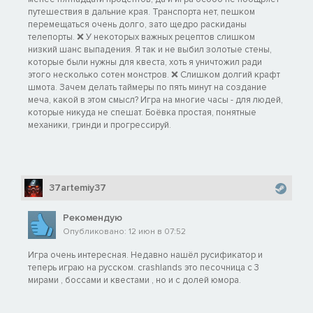
путешествия в дальние края. Транспорта нет, пешком
перемещаться очень долго, зато щедро раскиданы
телепорты. ❌ У некоторых важных рецептов слишком
низкий шанс выпадения. Я так и не выбил золотые стены,
которые были нужны для квеста, хоть я уничтожил ради
этого несколько сотен монстров. ❌ Слишком долгий крафт
шмота. Зачем делать таймеры по пять минут на создание
меча, какой в этом смысл? Игра на многие часы - для людей,
которые никуда не спешат. Боёвка простая, понятные
механики, гринди и прогрессируй.
37artemiy37
Рекомендую
Опубликовано: 12 июн в 07:52
Игра очень интересная. Недавно нашёл русификатор и
теперь играю на русском. crashlands это песочница с 3
мирами , боссами и квестами , но и с долей юмора.