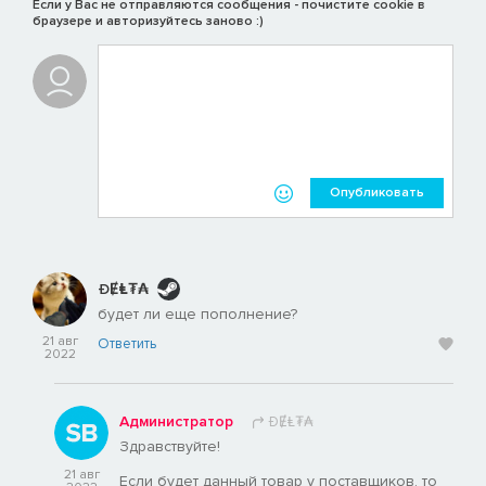
Если у Вас не отправляются сообщения - почистите cookie в
браузере и авторизуйтесь заново :)
Опубликовать
ĐɆⱠ₮₳
будет ли еще пополнение?
21 авг
Ответить
2022
Администратор
ĐɆⱠ₮₳
Здравствуйте!
21 авг
Если будет данный товар у поставщиков, то