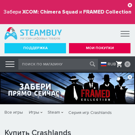
Забери
XCOM: Chimera Squad
и
FRAMED Collection
бесплатно
ПОДДЕРЖКА
МОИ ПОКУПКИ
RUB
0
Все игры
Игры
Steam
Серия игр Crashlands
Купить Crashlands