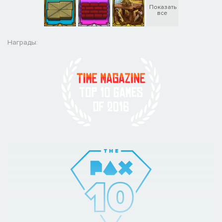
Показать
все
Награды: