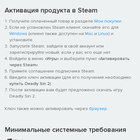
2) Оригинальный саундтрек, написанный создателем игры
Harmonic.
Активация продукта в Steam
3) Большое количество динамичных, увлекательных и
Получите оплаченный товар в разделе
Мои покупки
.
полезных побочных квестов, которые оживляют мир!
Если не установлен Steam клиент, скачайте его для
Windows
(клиент также доступен на
Mac
и
Linux
) и
4) Система дополнений: настройте любое оружие, щит или
установите.
шлем / туловище / руку с улучшениями, которые вы найдете
Запустите Steam, зайдите в свой аккаунт или
или купите по всему миру. Дополнения добавляют статистику,
зарегистрируйте новый, если у вас его еще нет.
статусные эффекты, элементарные изменения и другие
Войдите в меню «
Игры
» и выберите пункт «
Активировать
улучшения, с которыми бесконечно весело играть.
через Steam
».
Примите соглашение подписчика Steam.
5) Углубленная система очков навыков: каждый компьютер
Введите ключ активации (для его получения необходимо
имеет уникальное дерево навыков. Инвестируйте очки
купить Deadly Sin 2
).
навыков, полученные за повышение уровня или
После активации вам будет предложено скачать игру
выполнение квестов. Если вам не нравится, как развивается
Deadly Sin 2.
ваш персонаж, вы можете вернуть свои очки навыков в
гостинице!
Ключ также можно активировать через
браузер
.
6) Узлы монстров: найдите эти узлы, чтобы отключить
случайные встречи и получить очки навыков. Если вы хотите
Минимальные системные требования
снова сразиться с врагами, узлы монстров можно снова
включить по вашему желанию!