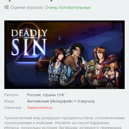
Оценки игроков:
Очень положительные
Регион:
Россия, страны СНГ
Язык:
Английский (Интерфейс + Озвучка)
Наличие:
Закончилось
Тысячелетний мир разрушен предательством, политическими
потрясениями и войнами. Играйте за героя Карриона
Иблиса, поскольку история Зигфрида, истинного преемника