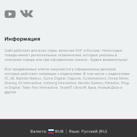
Информация
Сайт работает для всех стран, включая СНГ и Россию. Некоторые
товары имеют региональные ограничения, которые указаны в
описании товара или при оформлении заказа - будьте внимательны!
Все продаваемые ключи закупаются у официальных дилеров,
которые работают напрямую с издателями. В том числе с издателями:
1C, 2K, Bandai Namco, Curve Digital, Capcom, Codemasters, Deep Silver,
Disney, IO Interactive, Iceberg Interactive, Nordic Games, Paradox, Plug-
in-Digital, Take-Two Interactive, Team17, Ubisoft, Бука, Новый Диск и
другие
Валюта:
RUB
Язык:
Русский (RU)