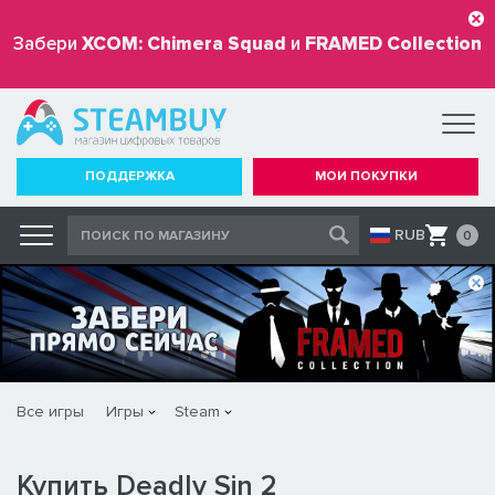
Забери
XCOM: Chimera Squad
и
FRAMED Collection
бесплатно
ПОДДЕРЖКА
МОИ ПОКУПКИ
RUB
0
Все игры
Игры
Steam
Купить Deadly Sin 2