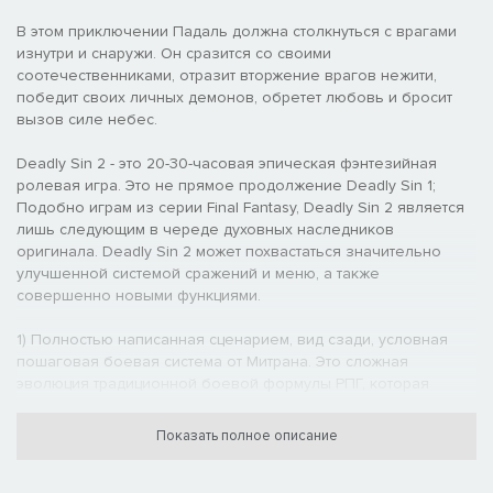
В этом приключении Падаль должна столкнуться с врагами
изнутри и снаружи. Он сразится со своими
соотечественниками, отразит вторжение врагов нежити,
победит своих личных демонов, обретет любовь и бросит
вызов силе небес.
Deadly Sin 2 - это 20-30-часовая эпическая фэнтезийная
ролевая игра. Это не прямое продолжение Deadly Sin 1;
Подобно играм из серии Final Fantasy, Deadly Sin 2 является
лишь следующим в череде духовных наследников
оригинала. Deadly Sin 2 может похвастаться значительно
улучшенной системой сражений и меню, а также
совершенно новыми функциями.
1) Полностью написанная сценарием, вид сзади, условная
пошаговая боевая система от Митрана. Это сложная
эволюция традиционной боевой формулы РПГ, которая
включает в себя систему угроз «победитель получает все» и
новые характеристики, включая скорость, сборку,
Показать полное описание
блокировку щита, регенерацию MP и вес оборудования.