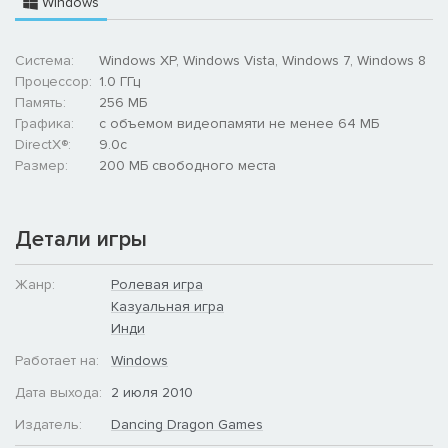
Windows
7) Интерфейс мыши: вы можете использовать мышь, чтобы
делать почти все, включая движение. Вы можете отказаться
Система:
Windows XP, Windows Vista, Windows 7, Windows 8
от использования мыши, просто убрав ее с экрана.
Процессор:
1.0 ГГц
Используйте Alt-Enter для переключения в полноэкранный
Память:
256 MБ
режим.
Графика:
с объемом видеопамяти не менее 64 МБ
DirectX®:
9.0c
Размер:
200 MБ свободного места
Детали игры
Жанр:
Ролевая игра
Казуальная игра
Инди
Работает на:
Windows
Дата выхода:
2 июля 2010
Издатель:
Dancing Dragon Games