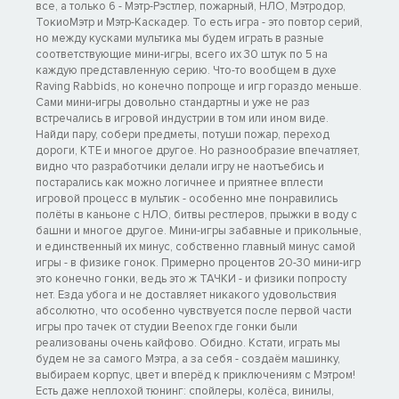
все, а только 6 - Мэтр-Рэстлер, пожарный, НЛО, Мэтродор,
ТокиоМэтр и Мэтр-Каскадер. То есть игра - это повтор серий,
но между кусками мультика мы будем играть в разные
соответствующие мини-игры, всего их 30 штук по 5 на
каждую представленную серию. Что-то вообщем в духе
Raving Rabbids, но конечно попроще и игр гораздо меньше.
Сами мини-игры довольно стандартны и уже не раз
встречались в игровой индустрии в том или ином виде.
Найди пару, собери предметы, потуши пожар, переход
дороги, КТЕ и многое другое. Но разнообразие впечатляет,
видно что разработчики делали игру не наотъебись и
постарались как можно логичнее и приятнее вплести
игровой процесс в мультик - особенно мне понравились
полёты в каньоне с НЛО, битвы рестлеров, прыжки в воду с
башни и многое другое. Мини-игры забавные и прикольные,
и единственный их минус, собственно главный минус самой
игры - в физике гонок. Примерно процентов 20-30 мини-игр
это конечно гонки, ведь это ж ТАЧКИ - и физики попросту
нет. Езда убога и не доставляет никакого удовольствия
абсолютно, что особенно чувствуется после первой части
игры про тачек от студии Beenox где гонки были
реализованы очень кайфово. Обидно. Кстати, играть мы
будем не за самого Мэтра, а за себя - создаём машинку,
выбираем корпус, цвет и вперёд к приключениям с Мэтром!
Есть даже неплохой тюнинг: спойлеры, колёса, винилы,