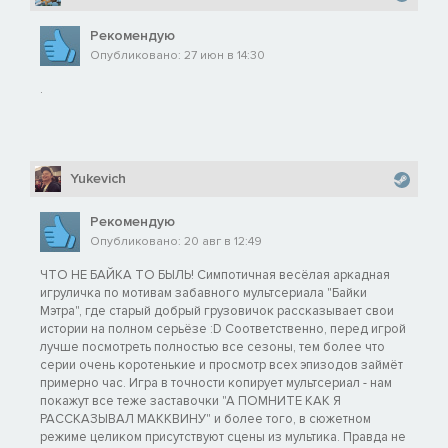
Рекомендую
Опубликовано: 27 июн в 14:30
.
Yukevich
Рекомендую
Опубликовано: 20 авг в 12:49
ЧТО НЕ БАЙКА ТО БЫЛЬ! Симпотичная весёлая аркадная
игруличка по мотивам забавного мультсериала "Байки
Мэтра", где старый добрый грузовичок рассказывает свои
истории на полном серьёзе :D Соответственно, перед игрой
лучше посмотреть полностью все сезоны, тем более что
серии очень коротенькие и просмотр всех эпизодов займёт
примерно час. Игра в точности копирует мультсериал - нам
покажут все теже заставочки "А ПОМНИТЕ КАК Я
РАССКАЗЫВАЛ МАККВИНУ" и более того, в сюжетном
режиме целиком присутствуют сцены из мультика. Правда не