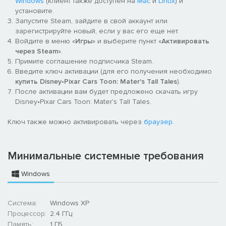
Windows
(клиент также доступен на
Mac
и
Linux
) и
установите.
Запустите Steam, зайдите в свой аккаунт или
зарегистрируйте новый, если у вас его еще нет.
Войдите в меню «
Игры
» и выберите пункт «
Активировать
через Steam
».
Примите соглашение подписчика Steam.
Введите ключ активации (для его получения необходимо
купить Disney•Pixar Cars Toon: Mater's Tall Tales
).
После активации вам будет предложено скачать игру
Disney•Pixar Cars Toon: Mater's Tall Tales.
Ключ также можно активировать через
браузер
.
Минимальные системные требования
Windows
Система:
Windows XP
Процессор:
2.4 ГГц
Память:
1 ГБ