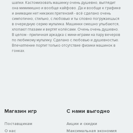
шапки. Кастомизовать машинку очень душевно, выглядит
она мимимишно и вообще кайфово. Да и вообще к графике
и анимации нет никаких претензий - всё сделано очень
симпотично, стильно, с любовью и ты словно погружаешься
в очередную серию мультика. Машинки смешно улыбаются,
хлопают глазами и вертят колёсами. Очень очень душевно.
В целом - приличная аркадка с мини-играми на пару вечеров
по любимому мультику. Сделано с любовью и душевностью.
Впечатление портит только отсутствие физики машинок в
гонках.
Магазин игр
C нами выгодно
Поставщикам
Акции и скидки
О нас
Максимальная экономия