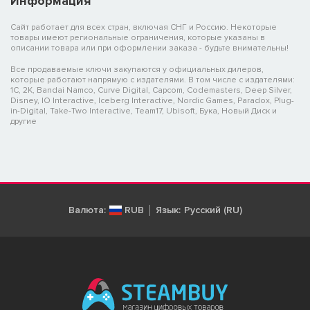
Информация
Сайт работает для всех стран, включая СНГ и Россию. Некоторые
товары имеют региональные ограничения, которые указаны в
описании товара или при оформлении заказа - будьте внимательны!
Все продаваемые ключи закупаются у официальных дилеров,
которые работают напрямую с издателями. В том числе с издателями:
1C, 2K, Bandai Namco, Curve Digital, Capcom, Codemasters, Deep Silver,
Disney, IO Interactive, Iceberg Interactive, Nordic Games, Paradox, Plug-
in-Digital, Take-Two Interactive, Team17, Ubisoft, Бука, Новый Диск и
другие
Валюта:
RUB
Язык:
Русский (RU)