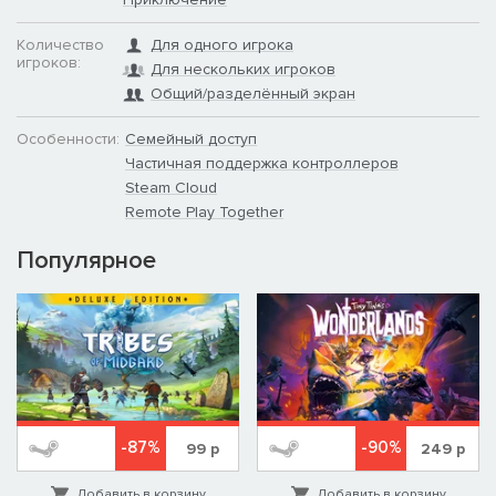
Количество
Для одного игрока
игроков:
Для нескольких игроков
Общий/разделённый экран
Особенности:
Семейный доступ
Частичная поддержка контроллеров
Steam Cloud
Remote Play Together
Популярное
-87%
-90%
99
р
249
р
Добавить в корзину
Добавить в корзину