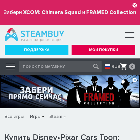
Забери
XCOM: Chimera Squad
и
FRAMED Collection
бесплатно
ПОДДЕРЖКА
МОИ ПОКУПКИ
RUB
0
Все игры
Игры
Steam
Купить Disney•Pixar Cars Toon: