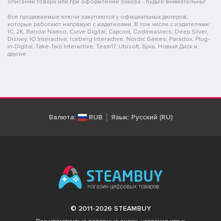
описании товара или при оформлении заказа - будьте внимательны!
Все продаваемые ключи закупаются у официальных дилеров,
которые работают напрямую с издателями. В том числе с издателями:
1C, 2K, Bandai Namco, Curve Digital, Capcom, Codemasters, Deep Silver,
Disney, IO Interactive, Iceberg Interactive, Nordic Games, Paradox, Plug-
in-Digital, Take-Two Interactive, Team17, Ubisoft, Бука, Новый Диск и
другие
Валюта:
RUB
Язык:
Русский (RU)
© 2011-2026 STEAMBUY