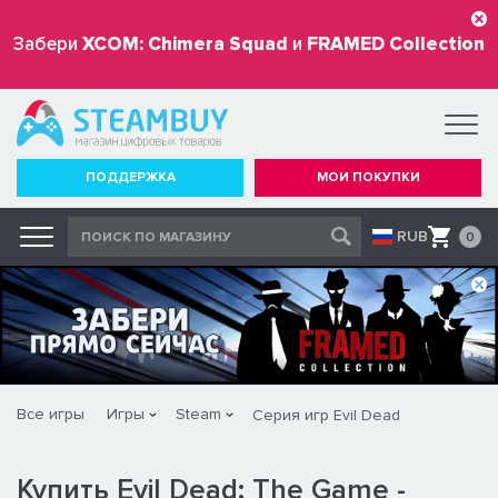
Забери
XCOM: Chimera Squad
и
FRAMED Collection
бесплатно
ПОДДЕРЖКА
МОИ ПОКУПКИ
RUB
0
Все игры
Игры
Steam
Серия игр Evil Dead
Купить Evil Dead: The Game -