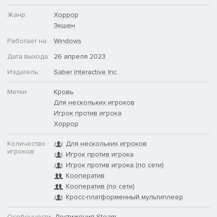
Жанр:
Хоррор
Splatter Royale: выберите дедайтов, повторяющих
Экшен
персонажей из игры, в этом режиме в жанре «королевской
битвы». Вооружитесь до зубов и проявите свою смекалку,
Работает на:
Windows
чтобы остаться последними выжившими из 40 игроков!
Дата выхода:
26 апреля 2023
Издатель:
Saber Interactive Inc
Метки:
Кровь
Для нескольких игроков
Игрок против игрока
Хоррор
Количество
Для нескольких игроков
игроков:
Игрок против игрока
Игрок против игрока (по сети)
Кооператив
Кооператив (по сети)
Кросс-платформенный мультиплеер
Особенности:
Достижения Steam