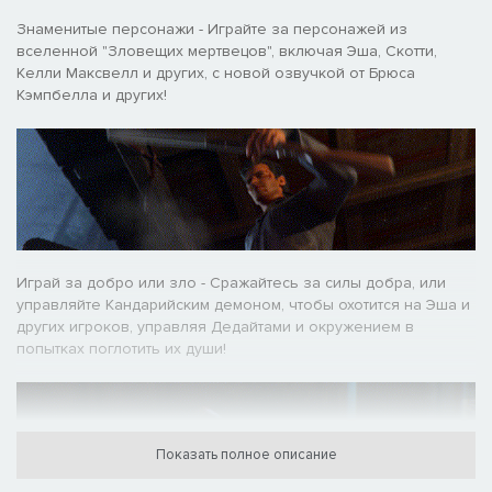
Знаменитые персонажи - Играйте за персонажей из
вселенной "Зловещих мертвецов", включая Эша, Скотти,
Келли Максвелл и других, с новой озвучкой от Брюса
Кэмпбелла и других!
Играй за добро или зло - Сражайтесь за силы добра, или
управляйте Кандарийским демоном, чтобы охотится на Эша и
других игроков, управляя Дедайтами и окружением в
попытках поглотить их души!
Показать полное описание