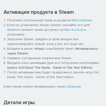
Невероятная графика - разрезание Дедайтов надвое
Активация продукта в Steam
знаменитой пилой Эша или полет сквозь карту Кандарийским
Демоном - реалистичная картинка и основанная на физике
Получите оплаченный товар в разделе
Мои покупки
.
расчлененка оживляют ужас как никогда!
Если не установлен Steam клиент, скачайте его для
Windows
(клиент также доступен на
Mac
и
Linux
) и
установите.
Запустите Steam, зайдите в свой аккаунт или
зарегистрируйте новый, если у вас его еще нет.
Войдите в меню «
Игры
» и выберите пункт «
Активировать
через Steam
».
Примите соглашение подписчика Steam.
Введите ключ активации (для его получения необходимо
ЭТО... МОЯ БУМ-ПАЛКА! Используйте двустволку, бензопилу,
купить Evil Dead: The Game - Game of the Year Edition
).
тесаки и многое другое для нанесения восхитительно
После активации вам будет предложено скачать игру Evil
брутального урона армиям тьмы.
Dead: The Game - Game of the Year Edition.
Ключ также можно активировать через
браузер
.
Детали игры