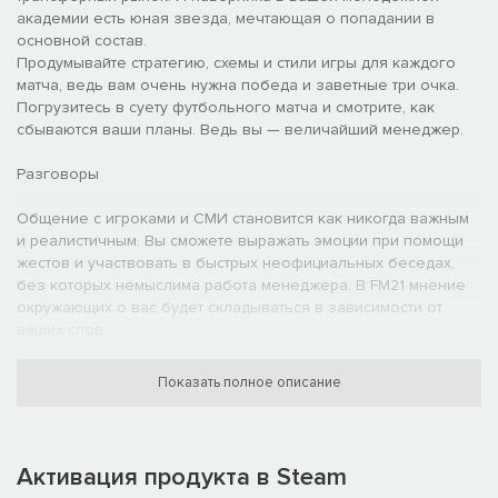
академии есть юная звезда, мечтающая о попадании в
основной состав.
Продумывайте стратегию, схемы и стили игры для каждого
матча, ведь вам очень нужна победа и заветные три очка.
Погрузитесь в суету футбольного матча и смотрите, как
сбываются ваши планы. Ведь вы — величайший менеджер.
Разговоры
Общение с игроками и СМИ становится как никогда важным
и реалистичным. Вы сможете выражать эмоции при помощи
жестов и участвовать в быстрых неофициальных беседах,
без которых немыслима работа менеджера. В FM21 мнение
окружающих о вас будет складываться в зависимости от
ваших слов.
День матча
Показать полное описание
События становятся еще насыщеннее! Улучшенная
аналитика и советы помогут подготовиться к матчу, а с более
подробными данными по итогам игры и новой системой xG
Активация продукта в Steam
вы узнаете, какой результат показала ваша команда —