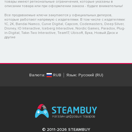
товары имеют региональные ограничения, которые указаны в
описании товара или при оформлении заказа - будьте внимательны!
Все продаваемые ключи закупаются у официальных дилеров,
которые работают напрямую с издателями. В том числе с издателями:
1C, 2K, Bandai Namco, Curve Digital, Capcom, Codemasters, Deep Silver,
Disney, IO Interactive, Iceberg Interactive, Nordic Games, Paradox, Plug-
in-Digital, Take-Two Interactive, Team17, Ubisoft, Бука, Новый Диск и
другие
Валюта:
RUB
Язык:
Русский (RU)
© 2011-2026 STEAMBUY