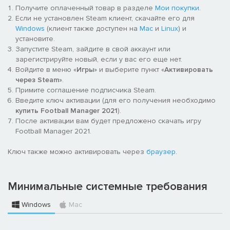
лучше или хуже ожидаемого. В сочетании с обновленным
Получите оплаченный товар в разделе
Мои покупки
.
интерфейсом матча эти дополнительные сведения позволят
Если не установлен Steam клиент, скачайте его для
вам еще глубже погрузиться в процесс.
Windows
(клиент также доступен на
Mac
и
Linux
) и
установите.
Подписание игроков
Запустите Steam, зайдите в свой аккаунт или
зарегистрируйте новый, если у вас его еще нет.
Новые должности, собрания и разговоры привносят
Войдите в меню «
Игры
» и выберите пункт «
Активировать
улучшения в один из самых любимых аспектов игры.
через Steam
».
Благодаря собраниям вы со своими скаутами всегда будете
Примите соглашение подписчика Steam.
на одной волне, придерживаясь общей долгосрочной
Введите ключ активации (для его получения необходимо
стратегии при трансферах. Также теперь вы сможете
купить Football Manager 2021
).
напрямую обращаться к агентам и узнавать, хочет ли кто-то
После активации вам будет предложено скачать игру
из игроков перейти в ваш клуб.
Football Manager 2021.
Конец сезона
Ключ также можно активировать через
браузер
.
Вспоминайте прошедшие кампании и радуйтесь своим
достижениям! Обновленный обзор сезона напомнит вам о
Минимальные системные требования
самых ярких событиях на футбольном поле и не только, а
вспоминать победы станет еще приятнее благодаря
Windows
Mac
улучшенной презентации и пристальному вниманию СМИ.