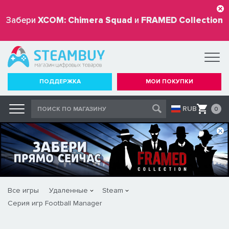
Забери
XCOM: Chimera Squad
и
FRAMED Collection
бесплатно
ПОДДЕРЖКА
МОИ ПОКУПКИ
RUB
0
Все игры
Удаленные
Steam
Серия игр Football Manager