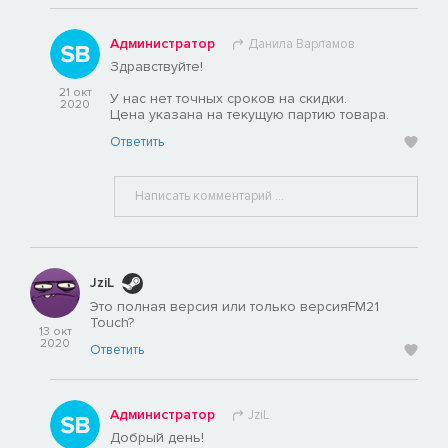
Администратор
Данила Варламов
Здравствуйте!
21 окт
У нас нет точных сроков на скидки.
2020
Цена указана на текущую партию товара.
Ответить
JziL
Это полная версия или только версияFM21
Touch?
13 окт
2020
Ответить
Администратор
JziL
Добрый день!