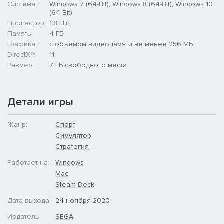
Это лишь часть новых функций Football Manager 2021:
Система:
Windows 7 (64-Bit), Windows 8 (64-Bit), Windows 10
информация о других интересных особенностях появится на
(64-Bit)
наших страницах в соцсетях в ближайшие недели.
Процессор:
1.8 ГГц
Память:
4 ГБ
Эта игра поощряет прозорливость и стремление к знаниям.
Графика:
с объемом видеопамяти не менее 256 МБ
Тут нет уже готовых концовок и обязательного сценария —
DirectX®:
11
лишь безграничные возможности. У каждого футбольного
Размер:
7 ГБ свободного места
клуба есть история — создайте свою и вы!
Детали игры
Жанр:
Спорт
Симулятор
Стратегия
Работает на:
Windows
Mac
Steam Deck
Дата выхода:
24 ноября 2020
Издатель:
SEGA