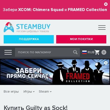
Забери
XCOM: Chimera Squad
и
FRAMED Collection
бесплатно
ПОДДЕРЖКА
МОИ ПОКУПКИ
RUB
0
Все игры
Игры
Steam
Купить Guilty as Sock!