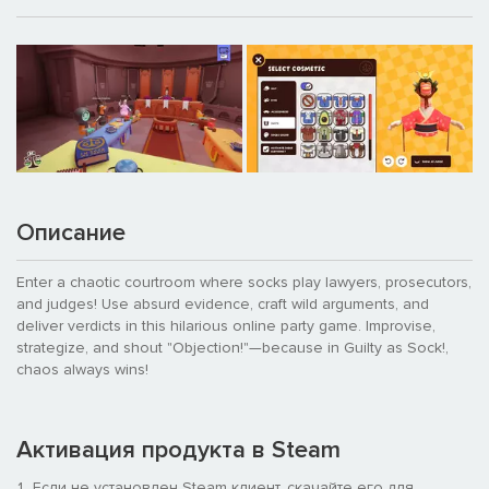
Описание
Enter a chaotic courtroom where socks play lawyers, prosecutors,
and judges! Use absurd evidence, craft wild arguments, and
deliver verdicts in this hilarious online party game. Improvise,
strategize, and shout "Objection!"—because in Guilty as Sock!,
chaos always wins!
Активация продукта в Steam
Если не установлен Steam клиент, скачайте его для