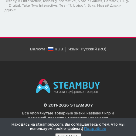
Disney, IO Interactive, Iceberg Interactive, Nordic Games, Paradox, Plug-
in-Digital, Take-Two Interactive, Team17, Ubisoft, Бука, Новый Диск и
другие
Валюта:
RUB
Язык:
Русский (RU)
© 2011-2026 STEAMBUY
Все упомянутые товарные знаки, названия игр и
компаний, логотипы, материалы являются
собственностью соответствующих владельцев.
Находясь на steambuy.com, Вы соглашаетесь с тем, что мы
используем cookie-файлы :)
Подробнее