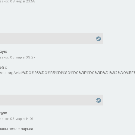
ано: 08 мар в 23:58
дую
ано: 05 мар в 09:27
ей с
.wikipedia.org/wiki/%D0%93%D0%B5%D1%80%D0%BE%D0%BD%D1%82%D0%B
дую
но: 05 мар в 14:01
аны возле ларька