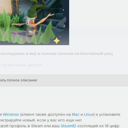
исследовать в мир в поисках талонов на бесплатный уход.
ы практически умерли!
ать полное описание
ля
Windows
(клиент также доступен на
Mac
и
Linux
) и установите.
гистрируйте новый, если у вас его еще нет.
 свой профиль в Steam или ваш
SteamID
состоящий из 18 цифр