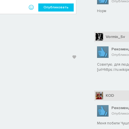
яти человек. Проходите вместе испытания или просто учините
Опубликов
ти!
Опубликовать
Норм
е раз.
Vormix_Sv
Рекомен
Опубликов
Советую, для люд
[url=https://ru
KOD
Рекомен
пистолеты, провода, фейерверки, базуки, топоры, тромбоны,
Опубликова
о пригодно для нанесения увечий.
Меня побили Чушп
!