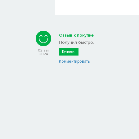
Играйте в одиночку, либо по сети в команде до п
полнейший хаос и поотрывайте друзьям конечнос
ИГРАЙТЕ ЗА СТАРИЧЬЕ
Да-а-а, это так круто, что мы решили повторить ещ
Отзыв к покупке
Получил быстро.
02 авг
Куплен:
2024
Комментировать
ЭКСПЕРИМЕНТЫ!
Хватайте все подряд! Гигантскую форель, батуты, 
клаксоны, реактивные ранцы… Разумеется, все эт
СВОБОДУ ВНУТРЕННЕМУ БУМЕРУ