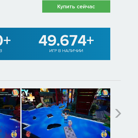
Купить сейчас
0+
49.674+
В
ИГР В НАЛИЧИИ