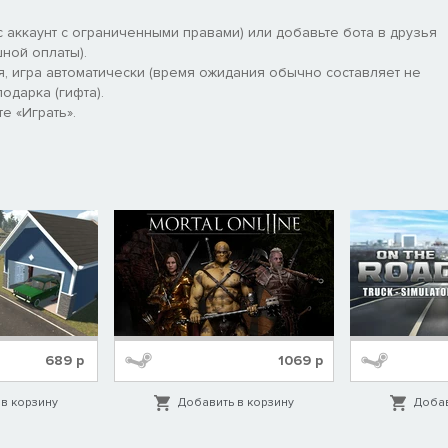
 аккаунт с ограниченными правами) или добавьте бота в друзья
ной оплаты).
я, игра автоматически (время ожидания обычно составляет не
одарка (гифта).
ое, бедное и ненавидящее весь мир. Вы даже не осознавали, чт
е «Играть».
ймете своих бабуль и дедуль.
овой куклой, которая может сломать себе что угодно от
689
р
1069
р
в корзину
Добавить в корзину
Добав