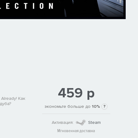
459 р
Already! Как
 дуба?
экономьте больше до
10%
?
Активация:
Steam
Мгновенная доставка