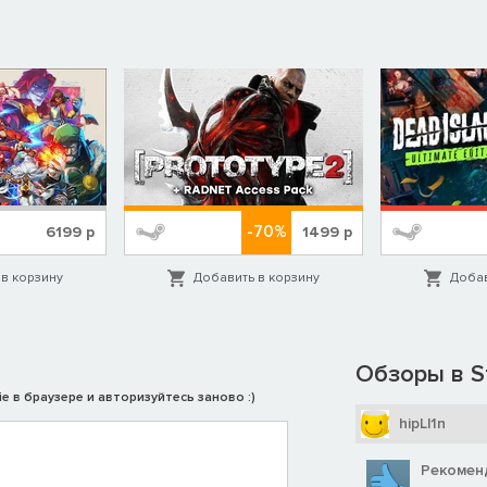
е престарелых) ответят на вопросы бытия. Можно ли попасть в
 голову, избить ею прохожего и выжить?
ады. Конечная цель — заработать место в достойном доме
тесь ДОЖИТЬ до проживания там.
-70%
6199
р
1499
р
в корзину
Добавить в корзину
Добав
Обзоры в S
e в браузере и авторизуйтесь заново :)
hipLl1n
Рекомен