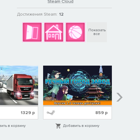
Steam Cloud
Достижения Steam:
12
Показать
о
все
1329
р
859
р
ить в корзину
Добавить в корзину
Д