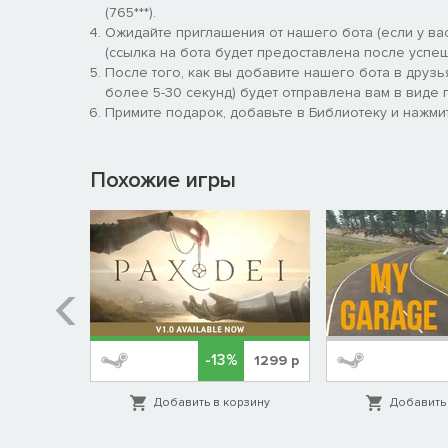
(765***).
Ожидайте приглашения от нашего бота (если у вас
ОСОБЕННОСТИ
(ссылка на бота будет предоставлена после успеш
СТАР ДА УДАЛ
После того, как вы добавите нашего бота в друзь
более 5-30 секунд) будет отправлена вам в виде п
Вы будете играть за старичье — злобное, немощн
Примите подарок, добавьте в Библиотеку и нажмит
мечтали о таком, верно? Теперь-то вы наконец по
НАСТОЯЩАЯ РАЗВАЛИНА
Похожие игры
Старость — не радость! Почувствуйте себя фарфор
малейшего прикосновения.
-13%
СКОРО
1299
р
орзину
Добавить в корзину
Добавить 