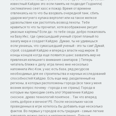
известный Кайдзю это если память не подводит Годзилла)
систематично сеет хаос и пожар. Время от времени
отвлекаясь на то что бы взорвать очередной танк, сбить
ударом могучего кулака вертолет или на такое мелкое
удовольствие как растоптать возвод пехоты. Тебе
нравиться то что ты прочитал, хотя воображение рисует
ужасные картины? Если да - то тебе сюда, добро пожаловать
на Базу Икс, где сумасшедший ученый строит планый по
захату мира и создает Кайдзю. Думаю, ты не удивишься
если узнаешь, что сумасшедший ученый - это ты сам! Думай,
строй, создавай Кайдзю и вперед к власти над миром. В
концы концов когда еще появится шанс захватить мир не
привлекая излишнего внимания санитаров :) Теперь
читатель ближе к делу: игра лично мне несколько
напомнила Икс-Ком, у нас есть база, ряд ресурсов
необходимых для ее строительства и научных исследований
способностей Кайдзю. Есть еще мир, разделенный на
регионы, в которых расположены города (все таки у меня
возник вопрос почему - города а не страны). Города в
которые мы приходим сеять зло! Управление Кайдзю
сносное, древо технологий понятное... Так что вперед
сеять доброе и вечное! PS. После нескольких часов
проведенных в игре хотелось бы добавить еще несколько
фактов. Во первых у городов есть градация - самые легкие
завоевать можно легко и непринужденно. Дальше