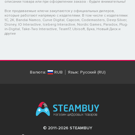
описании товара или при оформлении заказа - будьте внимательны!
Все продаваемые ключи закупаются у официальных дилеров,
которые работают напрямую с издателями. В том числе с издателями:
1C, 2K, Bandai Namco, Curve Digital, Capcom, Codemasters, Deep Silver,
Disney, IO Interactive, Iceberg Interactive, Nordic Games, Paradox, Plug-
in-Digital, Take-Two Interactive, Team17, Ubisoft, Бука, Новый Диск и
другие
Валюта:
RUB
Язык:
Русский (RU)
© 2011-2026 STEAMBUY