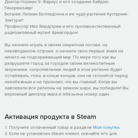
Доктор Норман Э. Фариус и его создание Кайдзю,
Гинормазавр!
Ботаник Лилиан Белладонна и ее чудо-растение Кустарник-
Зикгурат!
Профессор Иво Вирдстрем и его противоестественный
радиоактивный мутант Армагордон!
Вы начнете играть в своем секретном логове, на
неизведанном острове, и начнете свои первые атаки на
ничего не подозревающий мир. По мере того как вы
разрушаете город за городом своим великолепным
творением, сопротивление людей в этом регионе будет
ослабевать, пока, в конце концов, они не склонятся перед
неизбежным и не признают, что вы главный. Когда вы
завоевали все регионы на земном шаре, вы победили! Вы
верховный диктатор мира и обезьяна номер один.
Активация продукта в Steam
Получите оплаченный товар в разделе
Мои покупки
.
Если не установлен Steam клиент, скачайте его для