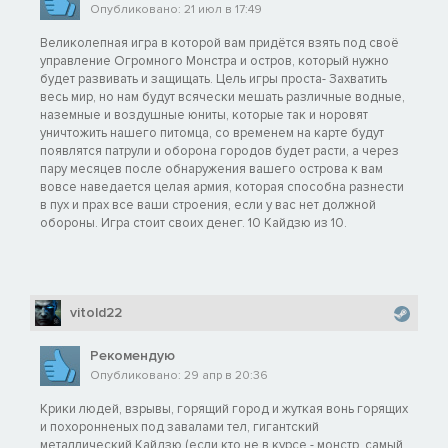
Опубликовано: 21 июл в 17:49
Великолепная игра в которой вам придётся взять под своё
управление Огромного Монстра и остров, который нужно
будет развивать и защищать. Цель игры проста- Захватить
весь мир, но нам будут всячески мешать различные водные,
наземные и воздушные юниты, которые так и норовят
уничтожить нашего питомца, со временем на карте будут
появлятся патрули и оборона городов будет расти, а через
пару месяцев после обнаружения вашего острова к вам
вовсе наведается целая армия, которая способна разнести
в пух и прах все ваши строения, если у вас нет должной
обороны. Игра стоит своих денег. 10 Кайдзю из 10.
vitold22
Рекомендую
Опубликовано: 29 апр в 20:36
Крики людей, взрывы, горящий город и жуткая вонь горящих
и похоронненых под завалами тел, гигантский
металлический Кайдзю (если кто не в курсе - монстр, самый