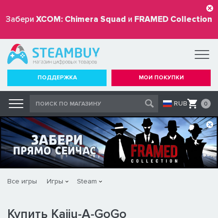
Забери
XCOM: Chimera Squad
и
FRAMED Collection
бесплатно
ПОДДЕРЖКА
МОИ ПОКУПКИ
RUB
0
Все игры
Игры
Steam
Купить Kaiju-A-GoGo