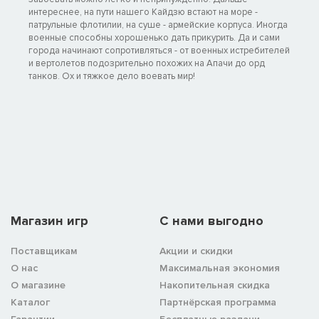
интереснее, на пути нашего Кайдзю встают на море -
патрульные флотилии, на суше - армейские корпуса. Иногда
военные способны хорошенько дать прикурить. Да и сами
города начинают сопротивляться - от военных истребителей
и вертолетов подозрительно похожих на Апачи до орд
танков. Ох и тяжкое дело воевать мир!
Магазин игр
C нами выгодно
Поставщикам
Акции и скидки
О нас
Максимальная экономия
О магазине
Накопительная скидка
Каталог
Партнёрская программа