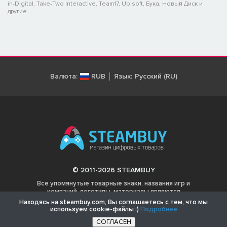
in-Digital, Take-Two Interactive, Team17, Ubisoft, Бука, Новый Диск и
другие
Валюта:
RUB
Язык:
Русский (RU)
© 2011-2026 STEAMBUY
Все упомянутые товарные знаки, названия игр и
компаний, логотипы, материалы являются
собственностью соответствующих владельцев.
Находясь на steambuy.com, Вы соглашаетесь с тем, что мы
используем cookie-файлы :)
Подробнее