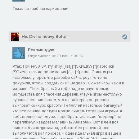
Тяжелая грибная наркомания
His Divine heavy Bolter
Рекомендую
Опубликовано: 27 июн в 00:15
Итак. Почему я ЗА эту игру: [list] [*]СКИДКА [*]Карточки
[*]Очень легкие достижения [/list] Кратко: Стиль игры
настолько упорот, что разрабы сайнс роу что-то не
докурили, чтобы создать сие "шедевр". Сюжет игры как и в
матрице, ТЫ избранный и тебе надо вернуть кольцо
могущества для спасения деревни. Фауна игры настолько
сурова внешним видом, что в сталкере контроллер
выиграет конкурс красоты. Геймплей настолько баганутый,
что все ранние доступы можно считать готовыми играми. А
собственно, почему же надо брать, если сие "шедевр" не
переплюнул квадрат Малевича? Ачивочки! Вот в чем вся
фишка! Ачиводротам надо брать без раздумий, все
выполняется за 1 присест. + одна идеальная игра в вашем