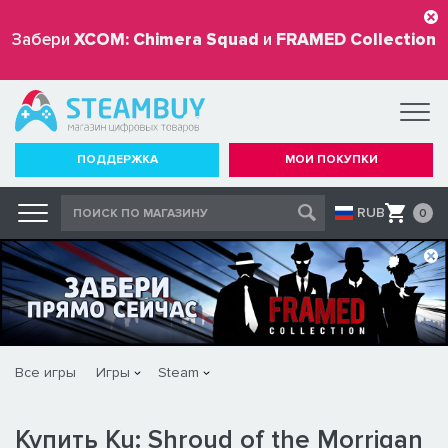
Забери
XCOM: Chimera Squad
и
FRAMED Collection
бесплатно
ПОДДЕРЖКА
МОИ ПОКУПКИ
RUB
0
Все игры
Игры
Steam
Купить Ku: Shroud of the Morrigan