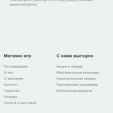
стим профиле, [spoiler]а от этого на [b]1мм[/b] пиписька
вырастит[/spoiler].
Магазин игр
C нами выгодно
Поставщикам
Акции и скидки
О нас
Максимальная экономия
О магазине
Накопительная скидка
Каталог
Партнёрская программа
Гарантии
Бесплатные раздачи
Отзывы
Оплата и доставка