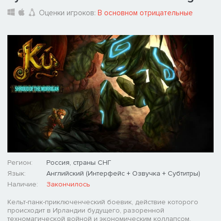
Оценки игроков:
В основном отрицательные
Регион:
Россия, страны СНГ
Язык:
Английский (Интерфейс + Озвучка + Субтитры)
Наличие:
Закончилось
Кельт-панк-приключенческий боевик, действие которого
происходит в Ирландии будущего, разоренной
техномагической войной и экономическим коллапсом,