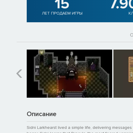
15
7.9
ЛЕТ ПРОДАЕМ ИГРЫ
К
О
Описание
Sidni Larkhearst lived a simple life, delivering messages