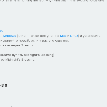
of all time is hunting her. But why? Find out in this exciting 16-bit RPG
ки
.
ля
Windows
(клиент также доступен на
Mac
и
Linux
) и установите.
гистрируйте новый, если у вас его еще нет.
ровать через Steam
».
бходимо
купить Midnight's Blessing
).
 Midnight's Blessing.
ния