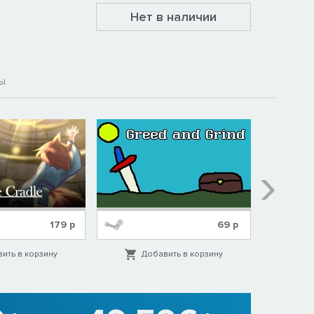
Нет в наличии
ы
179
р
69
р
ить в корзину
Добавить в корзину
Д