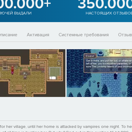
00.000+
350.00
ЛЮЧЕЙ ВЫДАЛИ
НАСТОЯЩИХ ОТЗЫВО
писание
Активация
Системные требования
Отзы
 for her village, until her home is attacked by vampires one night. To he