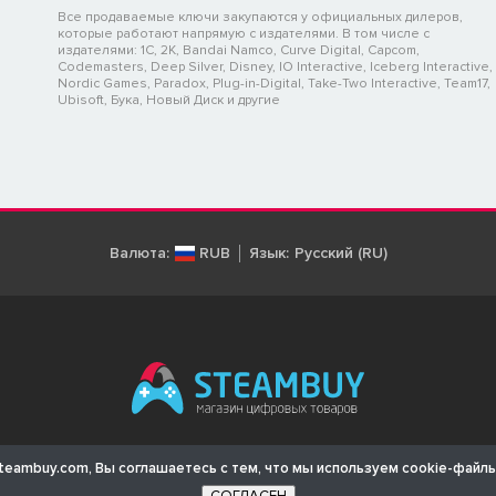
Все продаваемые ключи закупаются у официальных дилеров,
которые работают напрямую с издателями. В том числе с
издателями: 1C, 2K, Bandai Namco, Curve Digital, Capcom,
Codemasters, Deep Silver, Disney, IO Interactive, Iceberg Interactive,
Nordic Games, Paradox, Plug-in-Digital, Take-Two Interactive, Team17,
Ubisoft, Бука, Новый Диск и другие
Валюта:
RUB
Язык:
Русский (RU)
© 2011-2026 STEAMBUY
teambuy.com, Вы соглашаетесь с тем, что мы используем cookie-файлы
янутые товарные знаки, названия игр и компаний, логотипы, материалы