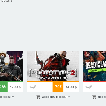
indows 8
-48%
-70%
1299
р
1499
р
в корзину
Добавить в корзину
Добав