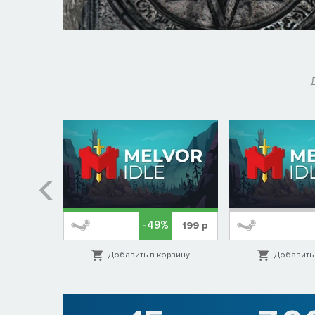
-49%
99
р
199
р
орзину
Добавить в корзину
Добавить 