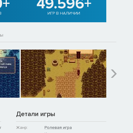
0+
49.596+
В
ИГР В НАЛИЧИИ
вы
Детали игры
r
Жанр:
Ролевая игра