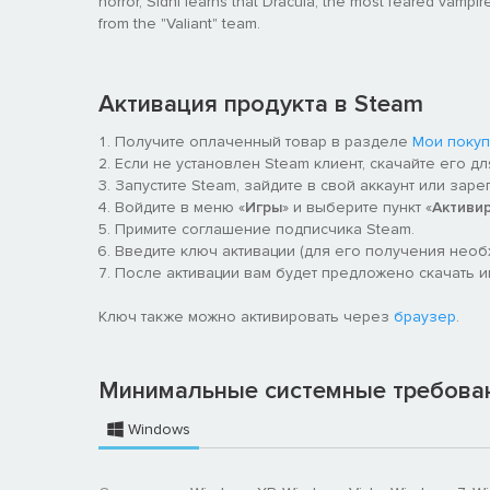
horror, Sidni learns that Dracula, the most feared vampire 
from the "Valiant" team.
Активация продукта в Steam
Получите оплаченный товар в разделе
Мои покуп
Если не установлен Steam клиент, скачайте его д
Запустите Steam, зайдите в свой аккаунт или заре
Войдите в меню «
Игры
» и выберите пункт «
Активи
Примите соглашение подписчика Steam.
Введите ключ активации (для его получения нео
После активации вам будет предложено скачать игру
Ключ также можно активировать через
браузер
.
Минимальные системные требова
Windows