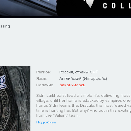
essing
Регион:
Россия, страны СНГ
Язык:
Английский (Интерфейс)
Наличие:
Закончилось
Sidni Larkhearst lived a simple life, delivering mes
village, until her home is attacked by vampires one
horror, Sidni learns that Dracula, the most feared va
time is hunting her. But why? Find out in this excitin
from the "Valiant" team.
Подробнее