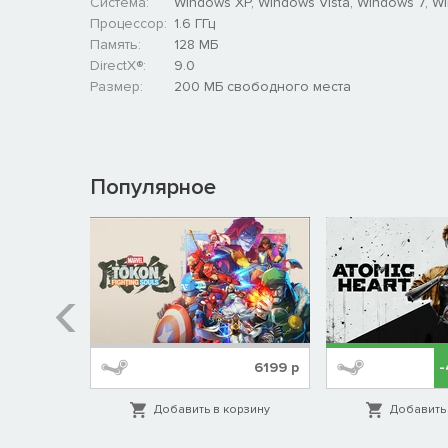
Система:
Windows XP, Windows Vista, Windows 7, W
Процессор:
1.6 ГГц
Память:
128 МБ
DirectX®:
9.0
Размер:
200 МБ свободного места
Популярное
%
1999
р
6199
р
орзину
Добавить в корзину
Добавить 