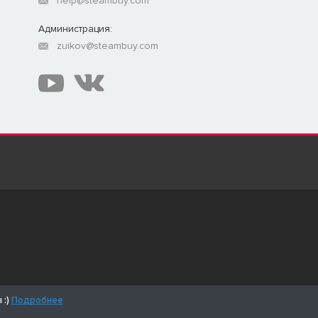
help@steambuy.com
Администрация:
zuikov@steambuy.com
 :)
Подробнее
 являются