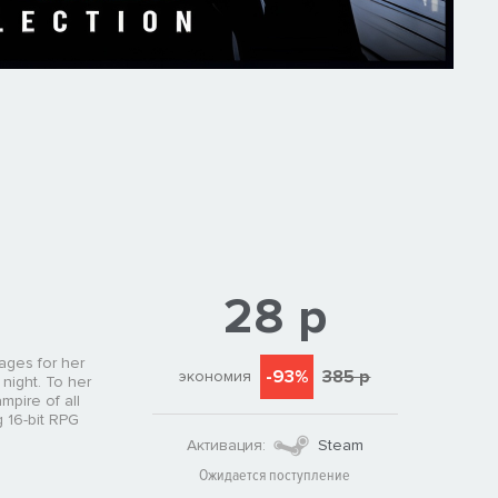
28 р
sages for her
-93%
385 р
экономия
 night. To her
mpire of all
g 16-bit RPG
Активация:
Steam
Ожидается поступление