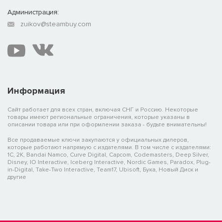
Администрация:
zuikov@steambuy.com
Информация
Сайт работает для всех стран, включая СНГ и Россию. Некоторые
товары имеют региональные ограничения, которые указаны в
описании товара или при оформлении заказа - будьте внимательны!
Все продаваемые ключи закупаются у официальных дилеров,
которые работают напрямую с издателями. В том числе с издателями:
1C, 2K, Bandai Namco, Curve Digital, Capcom, Codemasters, Deep Silver,
Disney, IO Interactive, Iceberg Interactive, Nordic Games, Paradox, Plug-
in-Digital, Take-Two Interactive, Team17, Ubisoft, Бука, Новый Диск и
другие