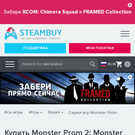
Забери
XCOM: Chimera Squad
и
FRAMED Collection
бесплатно
ПОДДЕРЖКА
МОИ ПОКУПКИ
RUB
0
Все игры
Игры
Steam
Серия игр Monster Prom
Купить Monster Prom 2: Monster