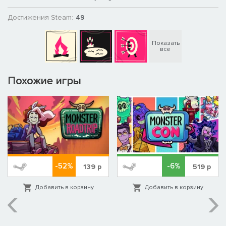
Достижения Steam:
49
Показать
все
Похожие игры
-52%
-6%
139
р
519
р
Добавить в корзину
Добавить в корзину