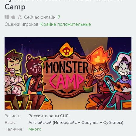
Camp
Сейчас онлайн:
7
Оценки игроков:
Крайне положительные
Регион:
Россия, страны СНГ
Язык:
Английский (Интерфейс + Озвучка + Субтитры)
Наличие:
Много