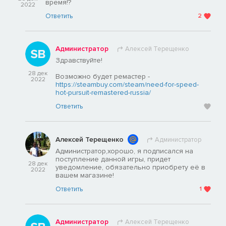
время!?
2022
Ответить
2
Администратор
Алексей Терещенко
Здравствуйте!
28 дек
Возможно будет ремастер -
2022
https://steambuy.com/steam/need-for-speed-
hot-pursuit-remastered-russia/
Ответить
Алексей Терещенко
Администратор
Администратор,хорошо, я подписался на
поступление данной игры, придет
28 дек
уведомление, обязательно приобрету её в
2022
вашем магазине!
Ответить
1
Администратор
Алексей Терещенко