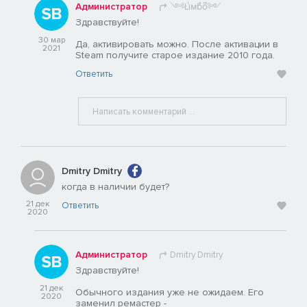
Администратор
༺Łiͥᴍbͣoͫ༻
Здравствуйте!
30 мар
Да, активировать можно. После активации в
2021
Steam получите старое издание 2010 года.
Ответить
Dmitry Dmitry
когда в наличии будет?
21 дек
Ответить
2020
Администратор
Dmitry Dmitry
Здравствуйте!
21 дек
Обычного издания уже не ожидаем. Его
2020
заменил ремастер -