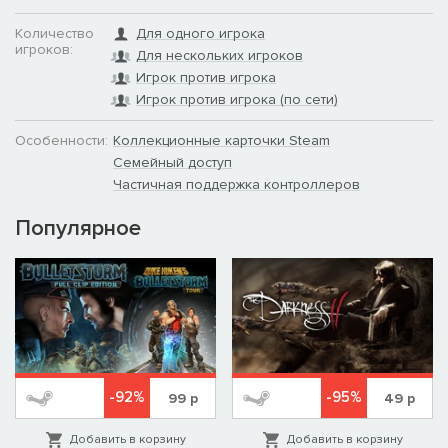
Количество
Для одного игрока
игроков:
Для нескольких игроков
Игрок против игрока
Игрок против игрока (по сети)
Особенности:
Коллекционные карточки Steam
Семейный доступ
Частичная поддержка контроллеров
Популярное
-92%
-95%
99
р
49
р
Добавить в корзину
Добавить в корзину