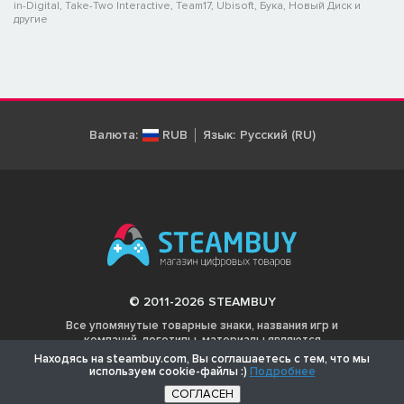
in-Digital, Take-Two Interactive, Team17, Ubisoft, Бука, Новый Диск и
другие
Валюта:
RUB
Язык:
Русский (RU)
© 2011-2026 STEAMBUY
Все упомянутые товарные знаки, названия игр и
компаний, логотипы, материалы являются
собственностью соответствующих владельцев.
Находясь на steambuy.com, Вы соглашаетесь с тем, что мы
используем cookie-файлы :)
Подробнее