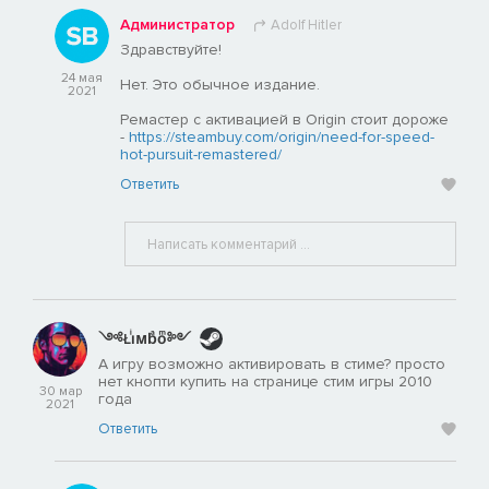
Администратор
Adolf Hitler
Здравствуйте!
24 мая
Нет. Это обычное издание.
2021
Ремастер с активацией в Origin стоит дороже
-
https://steambuy.com/origin/need-for-speed-
hot-pursuit-remastered/
Ответить
༺Łiͥᴍbͣoͫ༻
А игру возможно активировать в стиме? просто
нет кнопти купить на странице стим игры 2010
30 мар
года
2021
Ответить