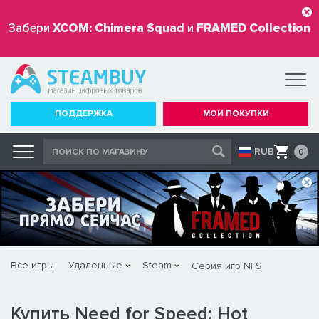
Забери
XCOM: Chimera Squad
и
FRAMED Collection
бесплатно
ПОДДЕРЖКА
МОИ ПОКУПКИ
RUB
0
Все игры
Удаленные
Steam
Серия игр NFS
Купить Need for Speed: Hot