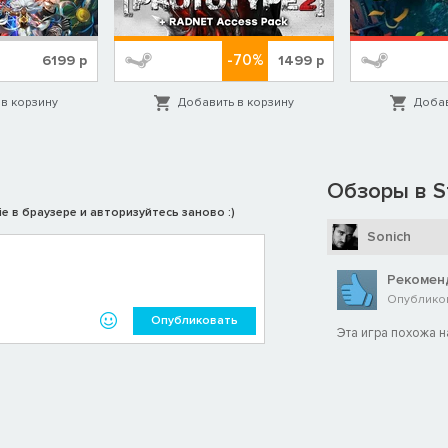
-70%
6199
р
1499
р
в корзину
Добавить в корзину
Добав
Обзоры в S
e в браузере и авторизуйтесь заново :)
Sonich
Рекомен
Опубликова
Опубликовать
Эта игра похожа н