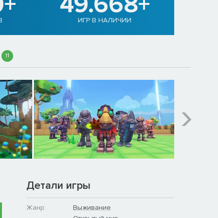
0+
49.668+
В
ИГР В НАЛИЧИИ
11
Детали игры
Жанр:
Выживание