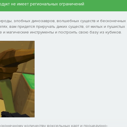
 продукт не имеет региональных ограничений
рироды, злобных динозавров, волшебных существ и бесконечных
лях, вам придется приручать диких существ, от милых и пушистых
 и магические инструменты и построить свою базу из кубиков.
сконечному количеству воксельных карт и процедурно-