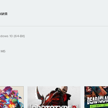
ния
ndows 10 (64-Bit)
 МБ