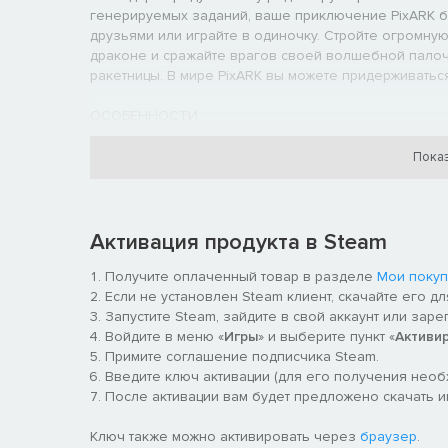
генерируемых заданий, ваше приключение PixARK б
друзьями или играйте в одиночку. Стройте огромну
драконе и сражайте врагов своей волшебной палоч
ракетницы. В мире PixARK вы можете придерживатьс
ОСОБЕННОСТИ
Более 100 видов существ: приручайте, дрессируйте, 
Показ
Активация продукта в Steam
Получите оплаченный товар в разделе
Мои покуп
Если не установлен Steam клиент, скачайте его д
Запустите Steam, зайдите в свой аккаунт или заре
Войдите в меню «
Игры
» и выберите пункт «
Активи
Примите соглашение подписчика Steam.
Введите ключ активации (для его получения нео
После активации вам будет предложено скачать иг
Ключ также можно активировать через
браузер
.