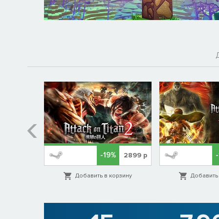
-19%
1099
р
2899
р
орзину
Добавить в корзину
Добавить 