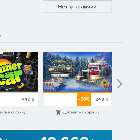
Нет в наличии
ы
-68%
449
р
249
р
ить в корзину
Добавить в корзину
Д