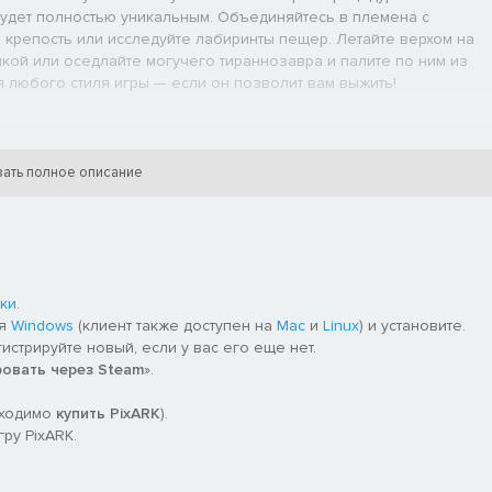
удет полностью уникальным. Объединяйтесь в племена с
ю крепость или исследуйте лабиринты пещер. Летайте верхом на
кой или оседлайте могучего тираннозавра и палите по ним из
я любого стиля игры — если он позволит вам выжить!
ездите верхом!
ать полное описание
ки
.
ля
Windows
(клиент также доступен на
Mac
и
Linux
) и установите.
гистрируйте новый, если у вас его еще нет.
ровать через Steam
».
бходимо
купить PixARK
).
ру PixARK.