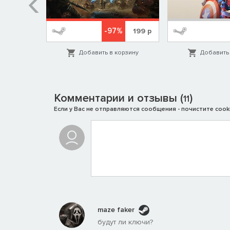
%
-97%
1999
р
199
р
орзину
Добавить в корзину
Добавить 
Комментарии и отзывы (
)
Процедурно-генерируемые карты.
11
Если у Вас не отправляются сообщения - почистите cooki
maze faker
будут ли ключи?