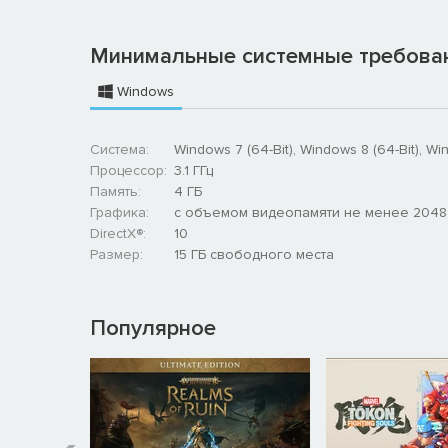
Минимальные системные требова
Windows
Система:
Windows 7 (64-Bit), Windows 8 (64-Bit), Wi
Процессор:
3.1 ГГц
Память:
4 ГБ
Графика:
с объемом видеопамяти не менее 2048
DirectX®:
10
Размер:
15 ГБ свободного места
Воксельная система строительства.
Популярное