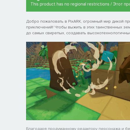
This product has no regional restrictions / Этот
Добро пожаловать в PixARK, огромный мир дикой п
приключений! Чтобы выжить в этих таинственных зем
до самых свирепых, создавать высокотехнологичные
Благодаря продуманному редактору персонажа и бе