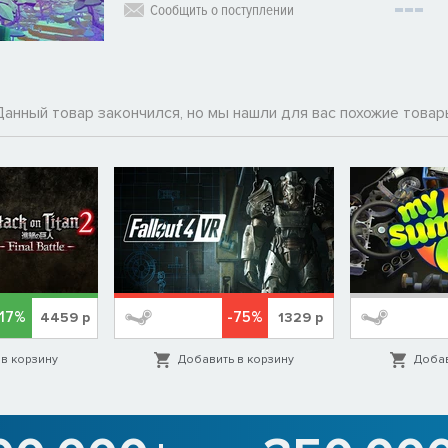
Сообщить о поступлении
Данный товар закончился, но мы нашли для вас похожие товар
-17%
-75%
4459
р
1329
р
в корзину
Добавить в корзину
Добав