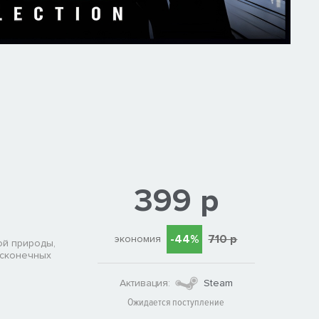
399 р
-44%
710 р
экономия
ой природы,
есконечных
Активация:
Steam
Ожидается поступление