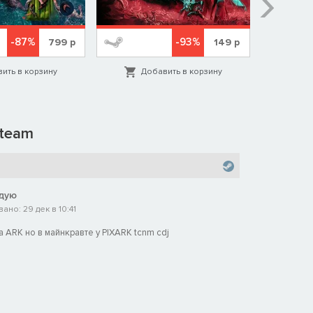
-87%
-93%
799
р
149
р
ить в корзину
Добавить в корзину
Д
team
дую
но: 29 дек в 10:41
а ARK но в майнкравте у PIXARK tcnm cdj