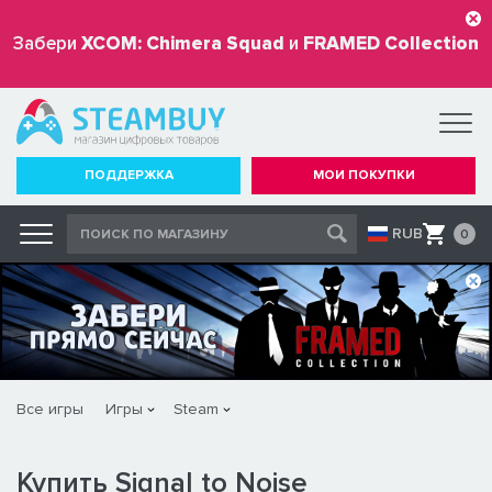
Забери
XCOM: Chimera Squad
и
FRAMED Collection
бесплатно
ПОДДЕРЖКА
МОИ ПОКУПКИ
RUB
0
Все игры
Игры
Steam
Купить Signal to Noise