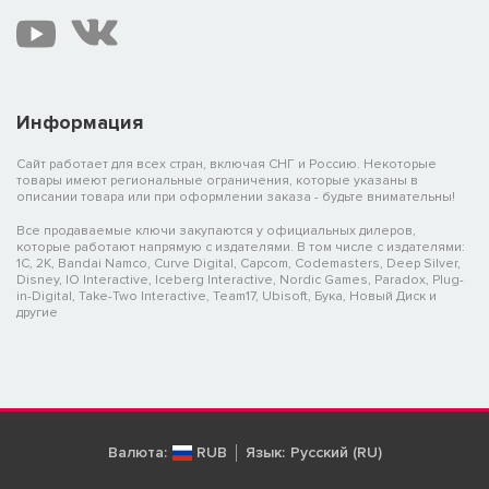
Информация
Сайт работает для всех стран, включая СНГ и Россию. Некоторые
товары имеют региональные ограничения, которые указаны в
описании товара или при оформлении заказа - будьте внимательны!
Все продаваемые ключи закупаются у официальных дилеров,
которые работают напрямую с издателями. В том числе с издателями:
1C, 2K, Bandai Namco, Curve Digital, Capcom, Codemasters, Deep Silver,
Disney, IO Interactive, Iceberg Interactive, Nordic Games, Paradox, Plug-
in-Digital, Take-Two Interactive, Team17, Ubisoft, Бука, Новый Диск и
другие
Валюта:
RUB
Язык:
Русский (RU)