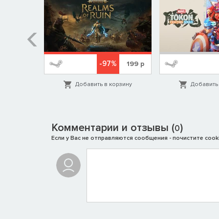
%
-97%
1999
р
199
р
орзину
Добавить в корзину
Добавить 
Комментарии и отзывы (
)
0
Если у Вас не отправляются сообщения - почистите cooki