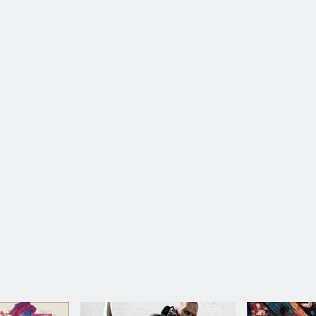
ых режимах. Новые испытания открываются по мере прохождения
ление модификациями» позволит вам с лёгкостью добавлять
ломков, транспорта, воды, огня и дыма
й горелки и огнетушителя до оружия и взрывчатки
аданий
ожайте различные объекты