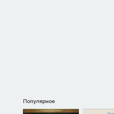
ИСПЫТАНИЯ
Испытайте свои навыки в экспериментальных игров
кампании.
МОДИФИКАЦИИ
Играйте в лучшие модификации сообщества. «Управ
новые карты, мини-игры, инструменты и не только.
ОСОБЕННОСТИ
Полностью разрушаемый воксельный мир
Реалистичная физическая симуляция объектов, об
Широкий выбор инструментов: от кувалды, газово
Несколько кампаний, более 40 захватывающих з
Режим песочницы — стройте, исследуйте и уничт
Модификации сообщества
Популярное