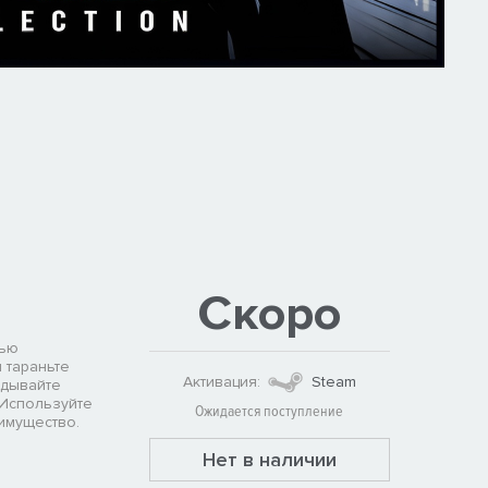
Скоро
тью
 тараньте
Активация:
Steam
адывайте
 Используйте
Ожидается поступление
имущество.
Нет в наличии