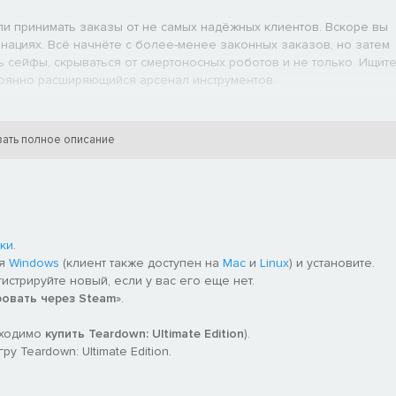
ли принимать заказы от не самых надёжных клиентов. Вскоре вы
инациях. Всё начнёте с более-менее законных заказов, но затем
ь сейфы, скрываться от смертоносных роботов и не только. Ищит
тоянно расширяющийся арсенал инструментов.
ичных условиях. В этом режиме у вас неограниченные ресурсы и
ать полное описание
еский режим, в котором вы можете создавать объекты из
ки
.
ля
Windows
(клиент также доступен на
Mac
и
Linux
) и установите.
гистрируйте новый, если у вас его еще нет.
ровать через Steam
».
бходимо
купить Teardown: Ultimate Edition
).
 Teardown: Ultimate Edition.