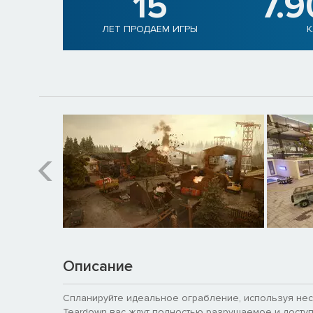
15
7.
ЛЕТ ПРОДАЕМ ИГРЫ
К
Описание
Спланируйте идеальное ограбление, используя нес
Teardown вас ждут полностью разрушаемое и досту