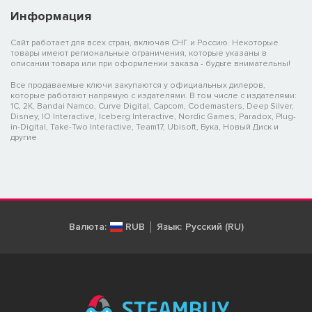
Информация
Сайт работает для всех стран, включая СНГ и Россию. Некоторые
товары имеют региональные ограничения, которые указаны в
описании товара или при оформлении заказа - будьте внимательны!
Все продаваемые ключи закупаются у официальных дилеров,
которые работают напрямую с издателями. В том числе с издателями:
1C, 2K, Bandai Namco, Curve Digital, Capcom, Codemasters, Deep Silver,
Disney, IO Interactive, Iceberg Interactive, Nordic Games, Paradox, Plug-
in-Digital, Take-Two Interactive, Team17, Ubisoft, Бука, Новый Диск и
другие
Валюта:
RUB
Язык:
Русский (RU)