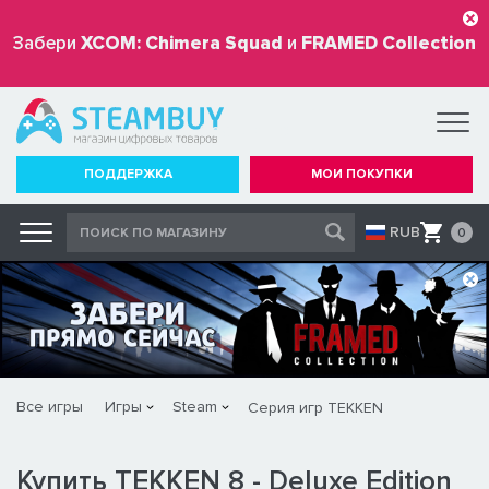
Забери
XCOM: Chimera Squad
и
FRAMED Collection
бесплатно
ПОДДЕРЖКА
МОИ ПОКУПКИ
RUB
0
Все игры
Игры
Steam
Серия игр TEKKEN
Купить TEKKEN 8 - Deluxe Edition