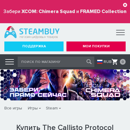
Забери
XCOM: Chimera Squad
и
FRAMED Collection
бесплатно
ПОДДЕРЖКА
МОИ ПОКУПКИ
RUB
0
Все игры
Игры
Steam
Купить The Callisto Protocol