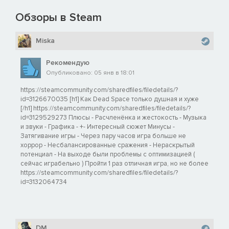
Обзоры в Steam
Miska
Рекомендую
Опубликовано: 05 янв в 18:01
https://steamcommunity.com/sharedfiles/filedetails/?
id=3126670035 [h1] Как Dead Space только душная и хуже
[/h1] https://steamcommunity.com/sharedfiles/filedetails/?
id=3129529273 Плюсы - Расчленёнка и жестокость - Музыка
и звуки - Графика - +- Интересный сюжет Минусы -
Затягивание игры - Через пару часов игра больше не
хоррор - Несбалансированные сражения - Нераскрытый
потенциал - На выходе были проблемы с оптимизацией (
сейчас играбельно ) Пройти 1 раз отличная игра, но не более
https://steamcommunity.com/sharedfiles/filedetails/?
id=3132064734
DM