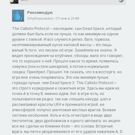
Рекомендую
Опубликовано: 07 янв в 21:48
The Callisto Protocol – наследник, сын Dead Space, который
должен был быть если не лучше, то как минимум на одном
уровне с папкой. И вот случился релиз. Баги, тормоза,
неоптимизированный кусок каловой массы – это лишь
малый % того, что писали об игре. Захейтили ее знатно. Я
видел прохождения на ютубчике, обзоры, мало кто говорил,
что то хорошее о ней. Прошло какое то время, появилась
озвучка (она кстати шикарная), а потом и нормальная
скидка. Приобрел. Прошел. Не сказать, что я в восторге, но
игра мне очень понравилась. Это как минимум лучше,
гораздо лучше, чем Dead Space 3. The Callisto Protocol –
это строго коридорная и сюжетная игра. Здесь мы идем из
точки А в точку Б, именно идем, бег в игре есть, но
пользовался им редко, так как спешить некуда, шел и
рассматривал красоты UE4 и проникался игрой, ее
атмосферой, попутно уничтожая местных врагов. Боевая
система необычная. Хоть и есть огнестрел в виде двух
пистолетов, двух дробовиков и одного автомата, но акцент
все же сделан на ближних боях – это основа. Встречая
врага, мы легко уворачиваемся от его ударов нажатием A, D