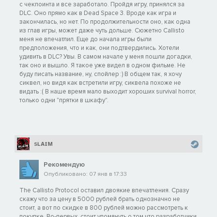
с чекпоинта и все заработало. Пройдя игру, принялся за
DLC. Оно прямо как в Dead Space 3. Вроде как игра и
закончилась, но нет. По продолжительности оно, как одна
из глав игры, может даже чуть дольше. Сюжетно Callisto
меня не впечатлил. Еще до начала игры были
предположения, что и как, они подтвердились. Хотели
удивить в DLC? Увы. В самом начале у меня пошли догадки,
так оно и вышло. Я такое уже видел в одном фильме. Не
буду писать название, ну, спойлер :) В общем так, я хочу
сиквел, но видя как встретили игру, сиквела похоже не
видать :( В наше время мало выходит хороших survival horror,
только одни "прятки в шкафу".
sʟᴀɪᴍ
Рекомендую
Опубликовано: 07 янв в 17:33
The Callisto Protocol оставил двоякие впечатления. Сразу
скажу что за цену в 5000 рублей брать однозначно не
стоит, а вот по скидке в 800 рублей можно рассмотреть к
покупке. Во-первых, стоит упомянуть о том что разработчики