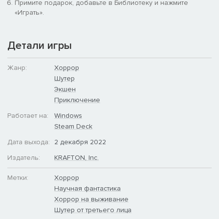
Примите подарок, добавьте в Библиотеку и нажмите
которых полно как на поверхности мёртвой луны Юпитера,
«Играть».
так и под ней.
В комплект также входит:
Детали игры
Набор обликов «Расчленёнка» (Gore)
Жанр:
Хоррор
Шутер
Экшен
Приключение
Работает на:
Windows
Steam Deck
Дата выхода:
2 декабря 2022
Издатель:
KRAFTON, Inc.
Метки:
Хоррор
Научная фантастика
Хоррор на выживание
Шутер от третьего лица