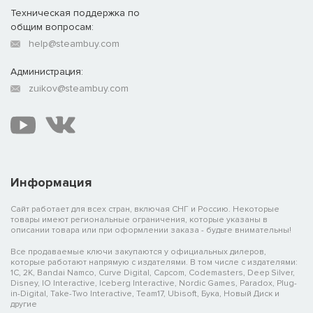
Техническая поддержка по
общим вопросам:
help@steambuy.com
Администрация:
zuikov@steambuy.com
Информация
Сайт работает для всех стран, включая СНГ и Россию. Некоторые
товары имеют региональные ограничения, которые указаны в
описании товара или при оформлении заказа - будьте внимательны!
Все продаваемые ключи закупаются у официальных дилеров,
которые работают напрямую с издателями. В том числе с издателями:
1C, 2K, Bandai Namco, Curve Digital, Capcom, Codemasters, Deep Silver,
Disney, IO Interactive, Iceberg Interactive, Nordic Games, Paradox, Plug-
in-Digital, Take-Two Interactive, Team17, Ubisoft, Бука, Новый Диск и
другие