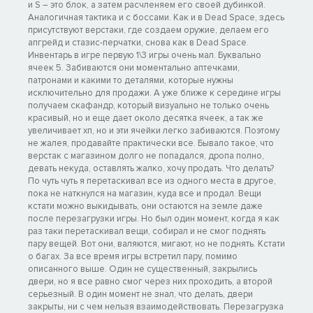
и S – это блок, а затем расчленяем его своей дубинкой.
Аналогичная тактика и с боссами. Как и в Dead Space, здесь
присутствуют верстаки, где создаем оружие, делаем его
апгрейд и стазис-перчатки, снова как в Dead Space.
Инвентарь в игре первую 1\3 игры очень мал. Буквально
ячеек 5. Забиваются они моментально аптечками,
патронами и какими то деталями, которые нужны
исключительно для продажи. А уже ближе к середине игры
получаем скафандр, который визуально не только очень
красивый, но и еще дает около десятка ячеек, а так же
увеличивает хп, но и эти ячейки легко забиваются. Поэтому
не жалея, продавайте практически все. Бывало такое, что
верстак с магазином долго не попадался, дропа полно,
девать некуда, оставлять жалко, хочу продать. Что делать?
По чуть чуть я перетаскивал все из одного места в другое,
пока не наткнулся на магазин, куда все и продал. Вещи
кстати можно выкидывать, они остаются на земле даже
после перезагрузки игры. Но был один момент, когда я как
раз таки перетаскивал вещи, собирал и не смог поднять
пару вещей. Вот они, валяются, мигают, но не поднять. Кстати
о багах. За все время игры встретил пару, помимо
описанного выше. Один не существенный, закрылись
двери, но я все равно смог через них проходить, а второй
серьезный. В один момент не знал, что делать, двери
закрыты, ни с чем нельзя взаимодействовать. Перезагрузка