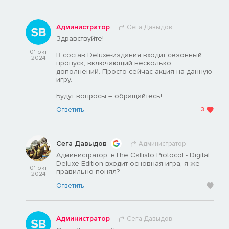
Администратор
Сега Давыдов
Здравствуйте!
01 окт
В состав Deluxe-издания входит сезонный
2024
пропуск, включающий несколько
дополнений. Просто сейчас акция на данную
игру.
Будут вопросы – обращайтесь!
Ответить
3
Сега Давыдов
Администратор
Администратор, вThe Callisto Protocol - Digital
Deluxe Edition входит основная игра, я же
01 окт
правильно понял?
2024
Ответить
Администратор
Сега Давыдов