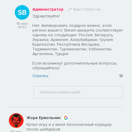
Администратор
Макс Петросов
Здравствуйте!
18 июн
Нет. Активировать подарок можно, если
19:57
регион вашего Steam-аккаунта соответствует
одному из следующих: Россия, Беларусь,
Украина, Армения, Азербайджан, Грузия,
Кыргизстан, Республика Молдова,
Таджикистан, Туркменистан, Узбекистан,
Аргентина, Турция
Если возникнут дополнительные вопросы,
обращайтесь!
Ответить
Жора Ермольник
Купил игру и у меня бесконечный коридор
после шейдеров
18 июн