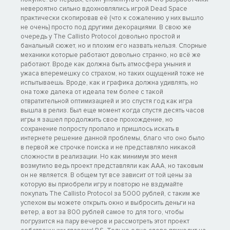
невероятно сильно вдохновлялись игрой Dead Space
практически скопировав её (что к сожалению у них вышло
не очень) просто под другими декорациями. В свою же
очередь у The Callisto Protocol довольно простой и
банальный сюжет, но и плохим его назвать нельзя. Спорные
механики которые работают довольно странно, но всё же
работают. Вроде как должна быть атмосфера уныния и
ужаса вперемешку со страхом, но таких ощущений тоже не
испытываешь. Вроде, как и графика должна удивлять, но
она тоже далека от идеала тем более с такой
отвратительной оптимизацией и это спустя год как игра
вышла в релиз. Был еще момент когда спустя десять часов
игры я зашел продолжить свое прохождение, но
сохранение попросту пропало и пришлось искать в
интернете решение данной проблемы, благо что оно было
в первой же строчке поиска и не представляло никакой
сложности в реализации. Но как минимум это меня
возмутило ведь проект представляли как ААА, но таковым
он не является. В общем тут все зависит от той цены за
которую вы приобрели игру и повторю не вздумайте
покупать The Callisto Protocol за 5000 рублей, с таким же
успехом вы можете открыть окно и выбросить деньги на
ветер, а вот за 800 рублей самое то для того, чтобы
погрузится на пару вечеров и рассмотреть этот проект