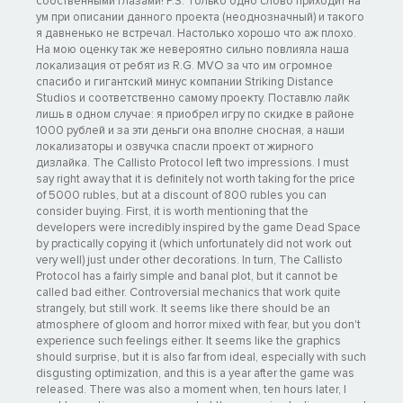
собственными глазами! P.S. Только одно слово приходит на
ум при описании данного проекта (неоднозначный) и такого
я давненько не встречал. Настолько хорошо что аж плохо.
На мою оценку так же невероятно сильно повлияла наша
локализация от ребят из R.G. MVO за что им огромное
спасибо и гигантский минус компании Striking Distance
Studios и соответственно самому проекту. Поставлю лайк
лишь в одном случае: я приобрел игру по скидке в районе
1000 рублей и за эти деньги она вполне сносная, а наши
локализаторы и озвучка спасли проект от жирного
дизлайка. The Callisto Protocol left two impressions. I must
say right away that it is definitely not worth taking for the price
of 5000 rubles, but at a discount of 800 rubles you can
consider buying. First, it is worth mentioning that the
developers were incredibly inspired by the game Dead Space
by practically copying it (which unfortunately did not work out
very well) just under other decorations. In turn, The Callisto
Protocol has a fairly simple and banal plot, but it cannot be
called bad either. Controversial mechanics that work quite
strangely, but still work. It seems like there should be an
atmosphere of gloom and horror mixed with fear, but you don't
experience such feelings either. It seems like the graphics
should surprise, but it is also far from ideal, especially with such
disgusting optimization, and this is a year after the game was
released. There was also a moment when, ten hours later, I