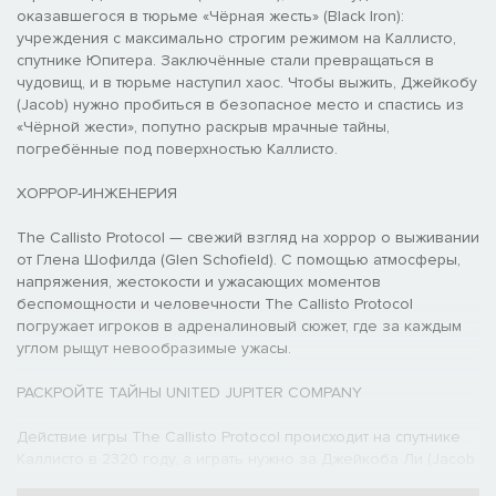
оказавшегося в тюрьме «Чёрная жесть» (Black Iron):
учреждения с максимально строгим режимом на Каллисто,
спутнике Юпитера. Заключённые стали превращаться в
чудовищ, и в тюрьме наступил хаос. Чтобы выжить, Джейкобу
(Jacob) нужно пробиться в безопасное место и спастись из
«Чёрной жести», попутно раскрыв мрачные тайны,
погребённые под поверхностью Каллисто.
ХОРРОР-ИНЖЕНЕРИЯ
The Callisto Protocol — свежий взгляд на хоррор о выживании
от Глена Шофилда (Glen Schofield). С помощью атмосферы,
напряжения, жестокости и ужасающих моментов
беспомощности и человечности The Callisto Protocol
погружает игроков в адреналиновый сюжет, где за каждым
углом рыщут невообразимые ужасы.
РАСКРОЙТЕ ТАЙНЫ UNITED JUPITER COMPANY
Действие игры The Callisto Protocol происходит на спутнике
Каллисто в 2320 году, а играть нужно за Джейкоба Ли (Jacob
Lee), заключённого тюрьмы «Чёрная жесть» (Black Iron). Из-за