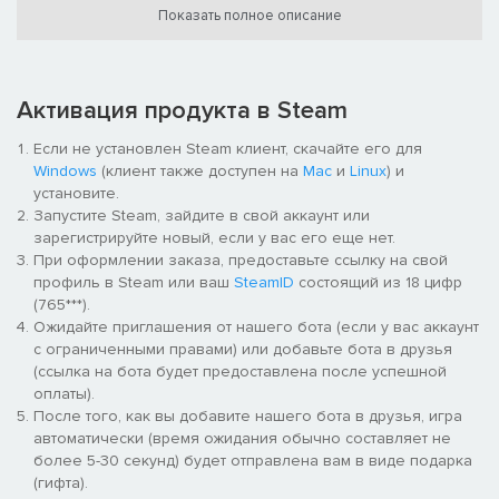
странной болезни тюрьма погружается в хаос, и Джейкобу
Показать полное описание
(Jacob) придётся столкнуться со своими величайшими
страхами, чтобы одолеть кровожадных существ, охотящихся
на него, а попутно ещё и раскрыть мрачные тайны
влиятельной United Jupiter Company.
Активация продукта в Steam
ОСВОЙТЕ СВИРЕПЫЕ СТРАТЕГИЧЕСКИЕ БИТВЫ
Если не установлен Steam клиент, скачайте его для
Windows
(клиент также доступен на
Mac
и
Linux
) и
В The Callisto Protocol нужно освоить и рукопашные битвы, и
установите.
стрельбу, в том числе из уникального гравитационного
Запустите Steam, зайдите в свой аккаунт или
оружия, использовавшегося охраной «Чёрной жести» (Black
зарегистрируйте новый, если у вас его еще нет.
Iron) для контроля над заключёнными. Игрокам придётся
При оформлении заказа, предоставьте ссылку на свой
вплотную приближаться ко гротескным соперникам, отрубать
профиль в Steam или ваш
SteamID
состоящий из 18 цифр
им конечности, отстреливать ноги и использовать всё, что
(765***).
есть под рукой, дабы выжить в каждой смертельной схватке.
Ожидайте приглашения от нашего бота (если у вас аккаунт
с ограниченными правами) или добавьте бота в друзья
ПОЧУВСТВУЙТЕ ИЗОЛИРОВАННОСТЬ МЁРТВОЙ ЛУНЫ
(ссылка на бота будет предоставлена после успешной
ЮПИТЕРА
оплаты).
После того, как вы добавите нашего бота в друзья, игра
Каллисто — одна из самых враждебных и изолированных лун
автоматически (время ожидания обычно составляет не
во вселенной, и она тяжело давит на пытающегося спастись
более 5-30 секунд) будет отправлена вам в виде подарка
Джейкоба (Jacob). Нужно сражаться не только с чудовищами
(гифта).
в «Чёрной жести» (Black Iron), но и с вековыми тайнами,