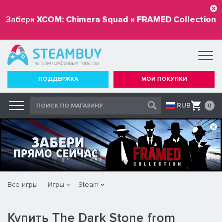
Забери
XCOM: Chimera Squad
и
FRAMED Collection
бесплатно
ПОДДЕРЖКА
МОИ ПОКУПКИ
RUB
0
Все игры
Игры
Steam
Купить The Dark Stone from