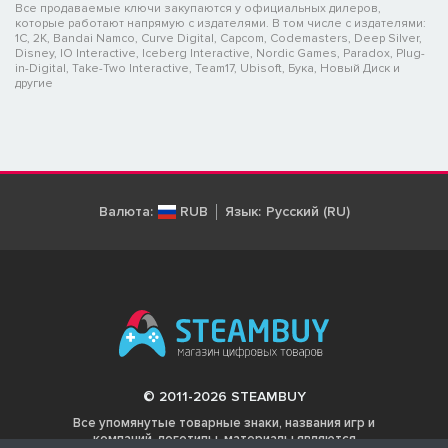
Все продаваемые ключи закупаются у официальных дилеров,
которые работают напрямую с издателями. В том числе с издателями:
1C, 2K, Bandai Namco, Curve Digital, Capcom, Codemasters, Deep Silver,
Disney, IO Interactive, Iceberg Interactive, Nordic Games, Paradox, Plug-
in-Digital, Take-Two Interactive, Team17, Ubisoft, Бука, Новый Диск и
другие
Валюта:
RUB
Язык:
Русский (RU)
© 2011-2026 STEAMBUY
Все упомянутые товарные знаки, названия игр и
компаний, логотипы, материалы являются