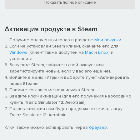
• Custom loco cab interiors.
Показать полное описание
• Rideable passenger interiors.
• Scripted lamps.
• Scripted numbers.
• Scripted brake hoses.
Активация продукта в Steam
• Scripted coach interior lighting.
• Scripted, animated crews
Получите оплаченный товар в разделе
Мои покупки
.
Если не установлен Steam клиент, скачайте его для
Windows
(клиент также доступен на
Mac
и
Linux
) и
установите.
Запустите Steam, зайдите в свой аккаунт или
зарегистрируйте новый, если у вас его еще нет.
Войдите в меню «
Игры
» и выберите пункт «
Активировать
через Steam
».
Примите соглашение подписчика Steam.
Введите ключ активации (для его получения необходимо
купить Trainz Simulator 12: Aerotrain
).
После активации вам будет предложено скачать игру
Trainz Simulator 12: Aerotrain.
Ключ также можно активировать через
браузер
.