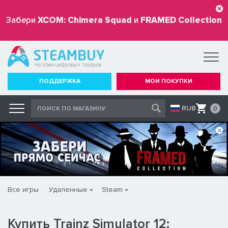
Забери
XCOM: Chimera Squad
и
FRAMED Collection
бесплатно
ПОДДЕРЖКА
МОИ ПОКУПКИ
RUB
0
Все игры
Удаленные
Steam
Купить Trainz Simulator 12: