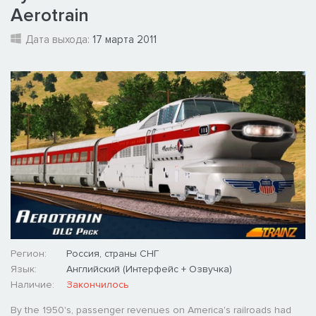
Aerotrain
Дата выхода:
17 марта 2011
Регион:
Россия, страны СНГ
Язык:
Английский (Интерфейс + Озвучка)
Наличие:
Закончилось
By the 1950's, passenger revenues on America's railroads had