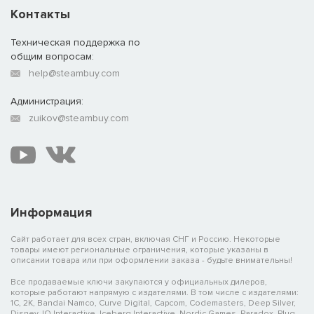
Контакты
Техническая поддержка по
общим вопросам:
help@steambuy.com
Администрация:
zuikov@steambuy.com
Информация
Сайт работает для всех стран, включая СНГ и Россию. Некоторые
товары имеют региональные ограничения, которые указаны в
описании товара или при оформлении заказа - будьте внимательны!
Все продаваемые ключи закупаются у официальных дилеров,
которые работают напрямую с издателями. В том числе с издателями:
1C, 2K, Bandai Namco, Curve Digital, Capcom, Codemasters, Deep Silver,
Disney, IO Interactive, Iceberg Interactive, Nordic Games, Paradox, Plug-