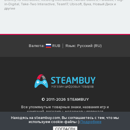
in-Digital, Take-Two Interactive, Team17, Ubisoft, Бука, Новый Диск и
другие
Валюта:
RUB
Язык:
Русский (RU)
© 2011-2026 STEAMBUY
Все упомянутые товарные знаки, названия игр и
компаний, логотипы, материалы являются
собственностью соответствующих владельцев.
Находясь на steambuy.com, Вы соглашаетесь с тем, что мы
используем cookie-файлы :)
Подробнее