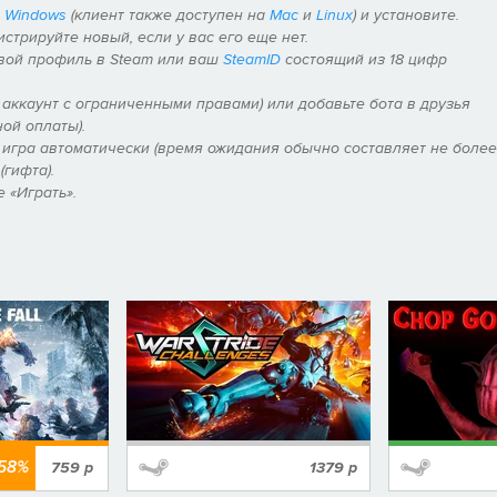
ать комбо и получать очки, которые можно использовать для
я
Windows
(клиент также доступен на
Mac
и
Linux
) и установите.
истрируйте новый, если у вас его еще нет.
окие ранги и выполняйте уникальные дополнительные испытания.
свой профиль в Steam или ваш
SteamID
состоящий из 18 цифр
 кампании, вдохновленные
Адом Данте
, и найдите множество
 аккаунт с ограниченными правами) или добавьте бота в друзья
ой оплаты).
, игра автоматически (время ожидания обычно составляет не более
(гифта).
 «Играть».
-58%
759
р
1379
р