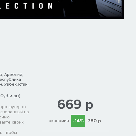
а, Армения,
Республика
н, Узбекистан,
 Субтитры)
669 р
тро-шутер от
основанный на
ойню,
-14%
780 р
экономия
вайте своих
ь, чтобы