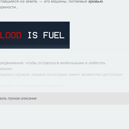
ставшиеся на земле, — это машины, питаемые
кровью
.
рхности...
редвижения, чтобы оставаться мобильными и избегать
 машин.
ощного оружия, каждое из которых имеет множество доступных
здоровье и продолжать сражаться.
зать полное описание