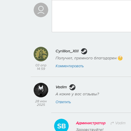
Cyrillion_XIII
Получил, премного благодарен
03 апр
Комментировать
14:59
Vadim
А какие у вас отзывы?
28 июн
Ответить
2025
Администратор
Vadim
Здравствуйте!