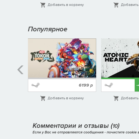
орзину
Добавить в корзину
Добавить 
Популярное
%
1999
р
6199
р
орзину
Добавить в корзину
Добавить 
Комментарии и отзывы (
)
10
Если у Вас не отправляются сообщения - почистите cookie в