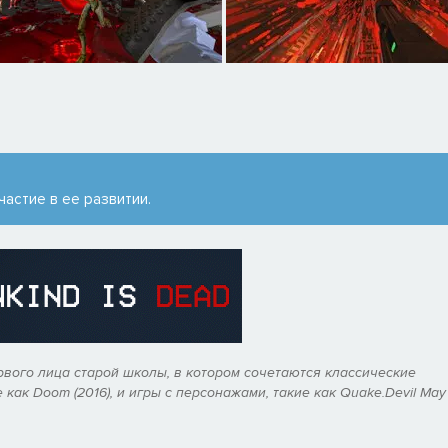
частие в ее развитии.
рвого лица старой школы, в котором сочетаются классические
е как
Doom (2016)
, и игры с персонажами, такие как
Quake
.
Devil May