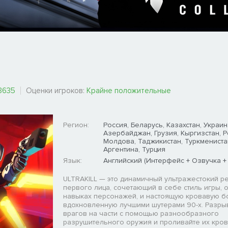
3635
Оценки игроков:
Крайне положительные
Регион:
Россия, Беларусь, Казахстан, Украин
Азербайджан, Грузия, Кыргизстан, 
Молдова, Таджикистан, Туркмениста
Аргентина, Турция
Язык:
Английский (Интерфейс + Озвучка +
ULTRAKILL — это динамичный ультражестокий ре
первого лица, сочетающий в себе стиль игры, 
навыках персонажей, и настоящую кровавую б
вдохновленную лучшими шутерами 90-х. Разры
врагов на части с помощью разнообразного
разрушительного оружия и проливайте их кров