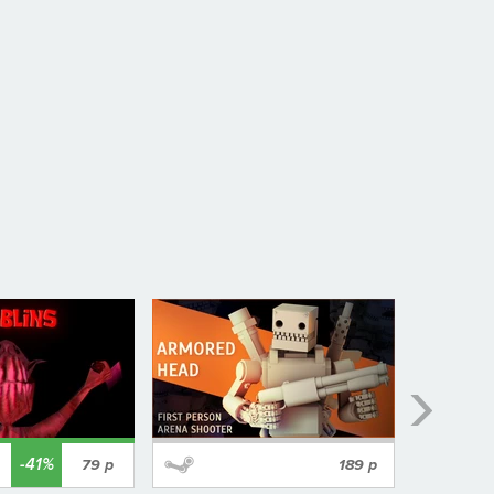
-41%
79
р
189
р