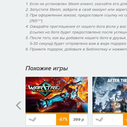
Убивайте быстро и с помощью SSStyle, чтобы набир
Если не установлен Steam клиент, скачайте его дл
изменения оружия между миссиями.
Запустите Steam, зайдите в свой аккаунт или зарег
Освойте множество уровней, чтобы получайте выс
При оформлении заказа, предоставьте ссылку на 
Исследуйте разнообразные и уникальные условия
(765***).
скрытых секретов
Ожидайте приглашения от нашего бота (если у вас
(ссылка на бота будет предоставлена после успешн
После того, как вы добавите нашего бота в друзья
5-30 секунд) будет отправлена вам в виде подарка 
Примите подарок, добавьте в Библиотеку и нажмите
Похожие игры
-67%
599
р
399
р