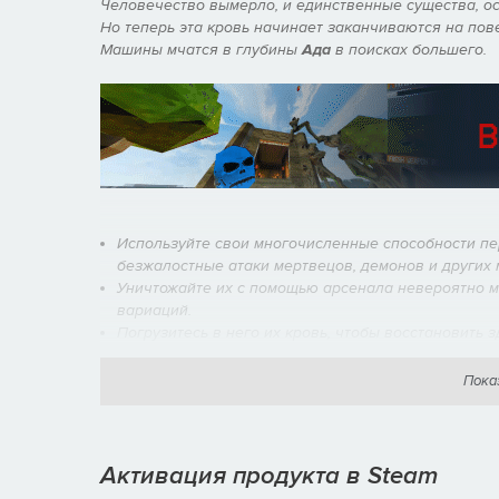
Человечество вымерло, и единственные существа, о
Но теперь эта кровь начинает заканчиваются на пове
Машины мчатся в глубины
Ада
в поисках большего.
Используйте свои многочисленные способности пе
безжалостные атаки мертвецов, демонов и других
Уничтожайте их с помощью арсенала невероятно м
вариаций.
Погрузитесь в него их кровь, чтобы восстановить 
Пока
Активация продукта в Steam