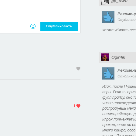
gp_uWu
Рекомен
Опубликова
Опубликовать
хотите убивать все
Ogir4ik
Рекомен
Опубликова
Итак, после П-ран
игры. Если ты прис
фулл прайсу, оно т
часов прохождени
1
распробуешь механ
взаимодействует др
игрок применяет их
прохождение на ст
много кайфа, особ
играть. Да и локац