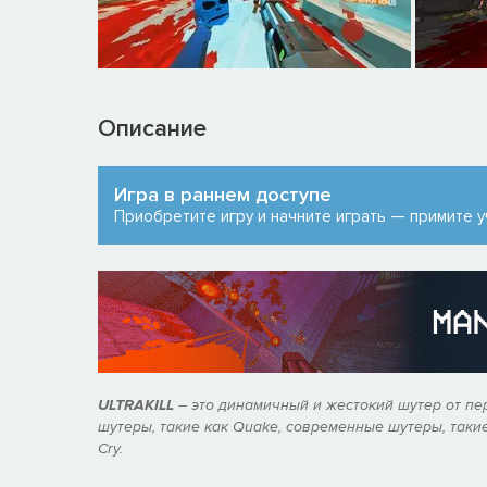
Описание
Игра в раннем доступе
Приобретите игру и начните играть — примите у
ULTRAKILL
– это динамичный и жестокий шутер от пе
шутеры, такие как
Quake
, современные шутеры, таки
Cry
.