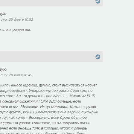
дую
но: 26 фев в 10:52
х это игра для вас
дую
но: 28 янв в 16:49
кинга Пиноса Мрайма, думаю, стоит высказаться насчёт
матриваешься к Ультракиллу, то кратко: бери хоть по
ого стоит. За эти деньги ты получаешь: - Минимум 10-15
я основной сюжетки и ГОРАЗДО больше, если
ики игры - Механики. Их тут миллиард. Каждое оружие
уг с другом, как и их альтернативные версии, а каждый
 так как хочет - Экспириенс. Если брать обычное
андартном уровне сложности, то ты получишь очень
енно если знаешь толк в хороших играх и умеешь
ии восхитительные, но спойлерить не буду - Звук.