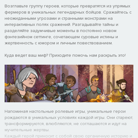
Возглавьте группу героев, которые превратятся из упрямых
фермеров в уникальных легендарных бойцов. Сражайтесь с
неожиданными угрозами и странными монстрами на
интерактивных полях сражений. Разгадывайте тайны и
разделяйте задумчивые моменты в постоянно новом
фэнтезийном сеттинге, сочетающем суровые истины и
жертвенность с юмором и личным повествованием.
Куда ведет ваш миф? Приходите помочь нам раскрыть это!
Напоминая настольные ролевые игры, уникальные герои
рождаются в уникальных условиях каждой игры. Они стареют,
трансформируются, влюбляются, не соглашаются и идут на
мучительные жертвы.
Каждый герой приносит с собой свою органичную историю и