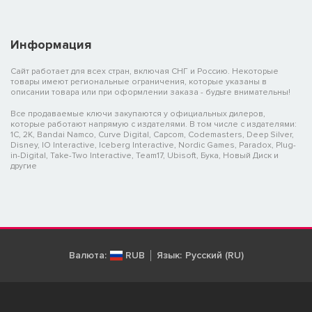
Информация
Сайт работает для всех стран, включая СНГ и Россию. Некоторые
товары имеют региональные ограничения, которые указаны в
описании товара или при оформлении заказа - будьте внимательны!
Все продаваемые ключи закупаются у официальных дилеров,
которые работают напрямую с издателями. В том числе с издателями:
1C, 2K, Bandai Namco, Curve Digital, Capcom, Codemasters, Deep Silver,
Disney, IO Interactive, Iceberg Interactive, Nordic Games, Paradox, Plug-
in-Digital, Take-Two Interactive, Team17, Ubisoft, Бука, Новый Диск и
другие
Валюта:
RUB
Язык:
Русский (RU)