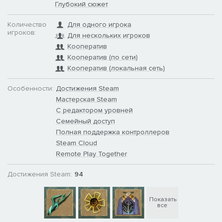
Глубокий сюжет
внешности и боевых способностях. Или они могут закрутить
роман с другим героем, дав каждому из них общий
Количество
Для одного игрока
положительный эффект и больше возможностей для
игроков:
Для нескольких игроков
развития сюжета. Столкновения и события имеют
Кооператив
постоянные, определяющие характер эффекты,
Кооператив (по сети)
позволяющие вам создать арку каждого персонажа.
Кооператив (локальная сеть)
Новый подход к смерти
В вашего любимого персонажа попал медведь-ужас с
Особенности:
Достижения Steam
щупальцами? Выберите, позволить герою «отступить» с
Мастерская Steam
увечьем, которое приведет к некоторым преобразующим
С редактором уровней
новым путям в его легенде, или позволить ему уйти в сиянии
Семейный доступ
славы, чтобы его помнили грядущие поколения.
Полная поддержка контроллеров
Steam Cloud
Remote Play Together
Достижения Steam:
94
Показать
все