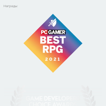
Награды:
Глубокий и креативный тактический бой
Бой в Wildermyth делает упор на командную работу и
тщательное позиционирование, а также на творческое
использование ваших развивающихся способностей и
окружения. Механики обхода стен и флангов дают четкие, но
противоречивые стимулы, а мистическое смешение
позволяет переделать поле битвы с помощью взрывной
магии. Несколько уровней сложности означают, что вы
можете стать настолько интенсивным, насколько захотите.
Кооперативный мультиплеер
В многопользовательской игре вы и ваши друзья можете
настраивать своих героев и управлять ими по мере
прохождения кампании. Рекомендуется для пяти игроков,
хотя в типичной кампании вы начинаете с трех героев, а по
пути подбираете четвертого и пятого. Мы также
поддерживаем Steam Remote Play.