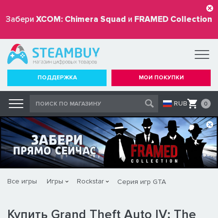
Забери
XCOM: Chimera Squad
и
FRAMED Collection
бесплатно
ПОДДЕРЖКА
МОИ ПОКУПКИ
RUB
0
Все игры
Игры
Rockstar
Серия игр GTA
Купить Grand Theft Auto IV: The