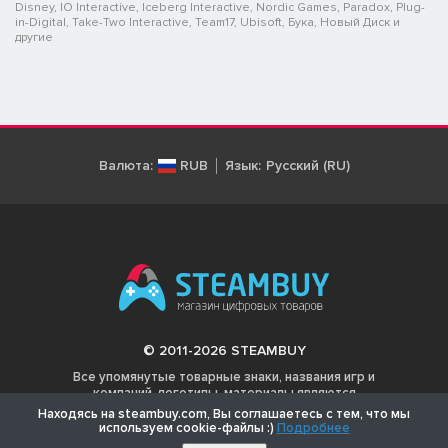
Disney, IO Interactive, Iceberg Interactive, Nordic Games, Paradox, Plug-
in-Digital, Take-Two Interactive, Team17, Ubisoft, Бука, Новый Диск и
другие
Валюта:
RUB
Язык:
Русский (RU)
© 2011-2026 STEAMBUY
Все упомянутые товарные знаки, названия игр и
компаний, логотипы, материалы являются
собственностью соответствующих владельцев.
Находясь на steambuy.com, Вы соглашаетесь с тем, что мы
используем cookie-файлы :)
Подробнее