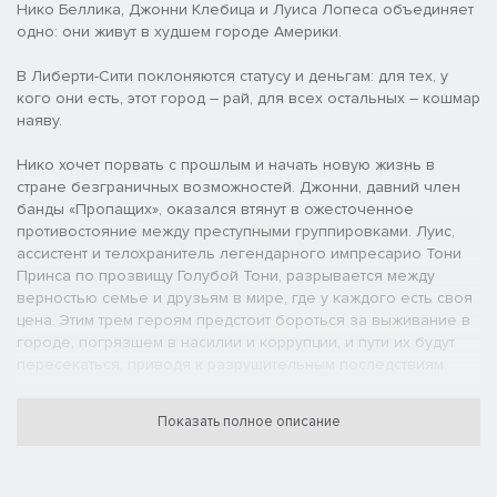
Нико Беллика, Джонни Клебица и Луиса Лопеса объединяет
одно: они живут в худшем городе Америки.
В Либерти-Сити поклоняются статусу и деньгам: для тех, у
кого они есть, этот город – рай, для всех остальных – кошмар
наяву.
Нико хочет порвать с прошлым и начать новую жизнь в
стране безграничных возможностей. Джонни, давний член
банды «Пропащих», оказался втянут в ожесточенное
противостояние между преступными группировками. Луис,
ассистент и телохранитель легендарного импресарио Тони
Принса по прозвищу Голубой Тони, разрывается между
верностью семье и друзьям в мире, где у каждого есть своя
цена. Этим трем героям предстоит бороться за выживание в
городе, погрязшем в насилии и коррупции, и пути их будут
пересекаться, приводя к разрушительным последствиям.
В состав полного издания включена игра Grand Theft Auto IV,
Показать полное описание
а также дополнения The Lost and Damned («Пропащие и
обреченные») и The Ballad of Gay Tony («Баллада о Голубом
Тони»).