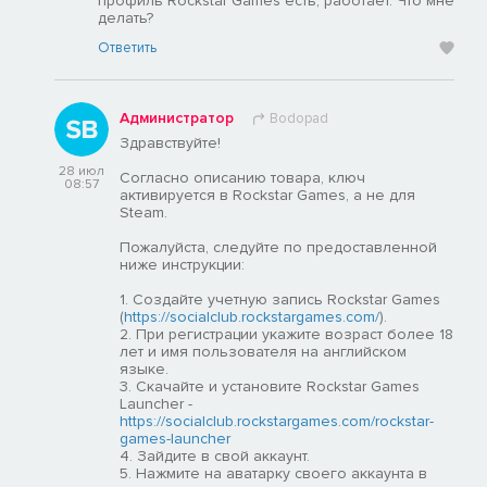
профиль Rockstar Games есть, работает. Что мне
делать?
Ответить
Администратор
Bodopad
Здравствуйте!
28 июл
Согласно описанию товара, ключ
08:57
активируется в Rockstar Games, а не для
Steam.
Пожалуйста, следуйте по предоставленной
ниже инструкции:
1. Создайте учетную запись Rockstar Games
(
https://socialclub.rockstargames.com/
).
2. При регистрации укажите возраст более 18
лет и имя пользователя на английском
языке.
3. Скачайте и установите Rockstar Games
Launcher -
https://socialclub.rockstargames.com/rockstar-
games-launcher
4. Зайдите в свой аккаунт.
5. Нажмите на аватарку своего аккаунта в