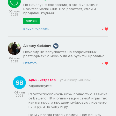
По началу не сообразил, а это был ключ в
Rockstar Social Club. Все работает, ключ и
02 июл
продавец годный!
2025
Куплен:
Комментировать
2
Aleksey Golubov
Почеаму не запускается на современных
рлатформах? И можно ли её русифицировать?
04 июн
2025
Ответить
2
Администратор
Aleksey Golubov
Здравствуйте!
04 июн
Работоспособность игры полностью зависит
2025
от Вашего ПК и оптимизации самой игры, так
как мы просто продаем цифровую лицензию
на игру, а не саму игру.
Но мы всегда готовы помочь Вам решить