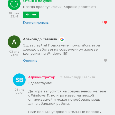
Отзыв к покупке
Всегда брал тут ключи! Хорошо работают)
18 фев
Куплен:
23:44
Комментировать
1
Александр Тевонян
Здравствуйте! Подскажите, пожалуйста, игра
хорошо работает на современном железе
03 янв
(допустим, на Windows 11)?
23:41
Ответить
Администратор
Александр Тевонян
Здравствуйте!
04 янв
Да, игра запустится на современном железе
09:01
с Windows 11, но игра известна плохой
оптимизацией и может потребовать моды
для стабильной работы.
Если возникнут дополнительные вопросы,