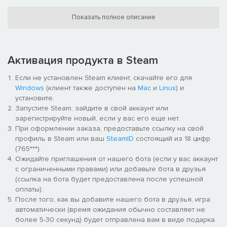
Экспериментируйте с мощными технологиями,
завладевайте сокрушительными арсеналами фракции,
Показать полное описание
совмещайте их с новыми классами и многое другое!
Переработанная с нуля система обеспечивает
потрясающую графику и множество новых игровых
функций, включая большое обновление лучшей в своем
Активация продукта в Steam
жанре механики оружия
Новая улучшенная система развития - каждое
Если не установлен Steam клиент, скачайте его для
прохождение будет уникальным!
Windows
(клиент также доступен на
Mac
и
Linux
) и
Представляем расширенную Вселенную SYNTHETIK:
установите.
история мира, Машинные Боги, описание технологий и
Запустите Steam, зайдите в свой аккаунт или
фракций — всё это, и многое другое, ждёт вас в новом
зарегистрируйте новый, если у вас его еще нет.
комьюнити-хабе SYNTHETIK!
При оформлении заказа, предоставьте ссылку на свой
профиль в Steam или ваш
SteamID
состоящий из 18 цифр
(765***).
Уже совсем скоро последует больше новостей, оставайтесь
Ожидайте приглашения от нашего бота (если у вас аккаунт
на связи!
с ограниченными правами) или добавьте бота в друзья
(ссылка на бота будет предоставлена после успешной
оплаты).
После того, как вы добавите нашего бота в друзья, игра
автоматически (время ожидания обычно составляет не
более 5-30 секунд) будет отправлена вам в виде подарка