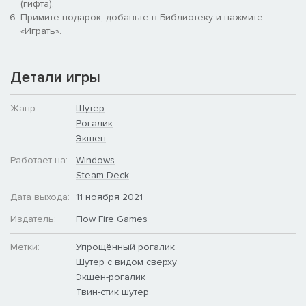
(гифта).
Примите подарок, добавьте в Библиотеку и нажмите
«Играть».
МЕХАНИКА БОЯ НА НОВОМ УРОВНЕ
> Получайте уникальные бонусы, освоив в совершенстве
Детали игры
механику перезарядки и извлечения магазина
Жанр:
Шутер
> Оружие может заклинить и перегреться - будьте начеку и
Рогалик
не обожгитесь!
Экшен
> Заставьте работать на себя систему динамической отдачи,
Работает на:
Windows
мгновенно переключайтесь между разными типами
Steam Deck
боеприпасов!
Дата выхода:
11 ноября 2021
> Получайте наслаждение от обращения с оружием, награду
Издатель:
Flow Fire Games
за точность и мастерство!
Метки:
Упрощённый рогалик
> И мы даже сделали хедшоты в top-down шутере!
Шутер с видом сверху
Экшен-рогалик
Твин-стик шутер