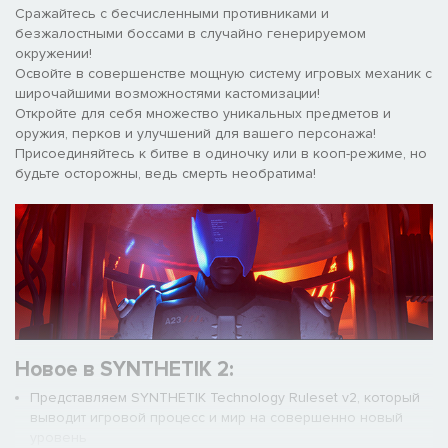
Сражайтесь с бесчисленными противниками и
безжалостными боссами в случайно генерируемом
окружении!
Освойте в совершенстве мощную систему игровых механик с
широчайшими возможностями кастомизации!
Откройте для себя множество уникальных предметов и
оружия, перков и улучшений для вашего персонажа!
Присоединяйтесь к битве в одиночку или в кооп-режиме, но
будьте осторожны, ведь смерть необратима!
Новое в SYNTHETIK 2:
Представляем SYNTHETIK Technology Ruleset v2, который
выводит игровой процесс и мир на совершенно новый
уровень