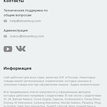
Контакты
Техническая поддержка по
общим вопросам:
help@steambuy.com
Администрация:
zuikov@steambuy.com
Информация
Сайт работает для всех стран, включая СНГ и Россию. Некоторые
товары имеют региональные ограничения, которые указаны в
описании товара или при оформлении заказа - будьте внимательны!
Все продаваемые ключи закупаются у официальных дилеров,
которые работают напрямую с издателями. В том числе с издателями:
1C, 2K, Bandai Namco, Curve Digital, Capcom, Codemasters, Deep Silver,
Disney, IO Interactive, Iceberg Interactive, Nordic Games, Paradox, Plug-
in-Digital, Take-Two Interactive, Team17, Ubisoft, Бука, Новый Диск и