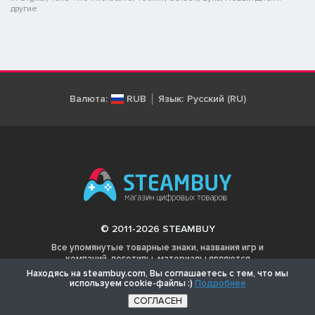
другие
Валюта:
RUB
Язык:
Русский (RU)
© 2011-2026 STEAMBUY
Все упомянутые товарные знаки, названия игр и
компаний, логотипы, материалы являются
собственностью соответствующих владельцев.
Находясь на steambuy.com, Вы соглашаетесь с тем, что мы
используем cookie-файлы :)
Подробнее