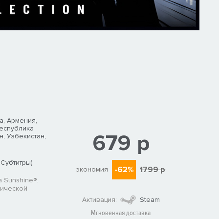
а, Армения,
Республика
679 р
н, Узбекистан,
 Субтитры)
-62%
1799 р
экономия
a Sunshine®.
пической
Активация:
Steam
Мгновенная доставка