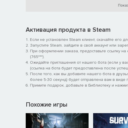
управляя ими жестами в реальном мире
Показ
Go head to head in fast-paced 4v4 combat
Активация продукта в Steam
Если не установлен Steam клиент, скачайте его д
Запустите Steam, зайдите в свой аккаунт или заре
При оформлении заказа, предоставьте ссылку на
(765***).
Ожидайте приглашения от нашего бота (если у вас
(ссылка на бота будет предоставлена после успеш
После того, как вы добавите нашего бота в друзь
более 5-30 секунд) будет отправлена вам в виде п
Примите подарок, добавьте в Библиотеку и нажмит
Похожие игры