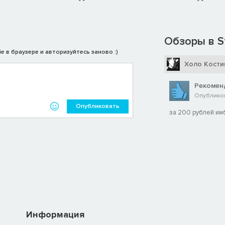
Обзоры в S
e в браузере и авторизуйтесь заново :)
Холо Кости
Рекомен
Опубликов
Опубликовать
за 200 рублей им
Информация