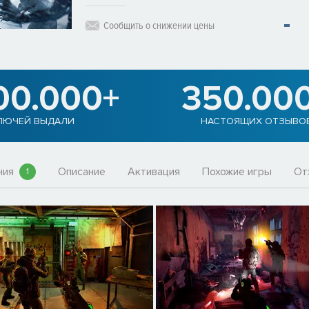
Сообщить о снижении цены
00.000+
350.00
ЛЮЧЕЙ ВЫДАЛИ
НАСТОЯЩИХ ОТЗЫВО
ния
Описание
Активация
Похожие игры
От
1