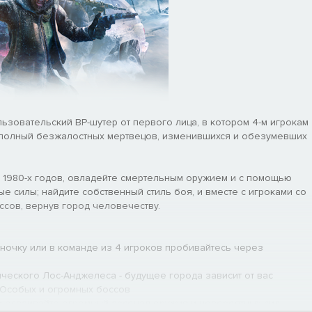
льзовательский ВР-шутер от первого лица, в котором 4-м игрокам
, полный безжалостных мертвецов, изменившихся и обезумевших
 1980-х годов, овладейте смертельным оружием и с помощью
е силы; найдите собственный стиль боя, и вместе с игроками со
сов, вернув город человечеству.
ночку или в команде из 4 игроков пробивайтесь через
ического Лос-Анджелеса - будущее города зависит от вас
 Особых и огромных боссов
и осваивайте огромный арсенал оружия и невероятных сил,