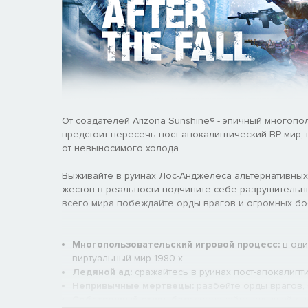
От создателей Arizona Sunshine® - эпичный многопо
предстоит пересечь пост-апокалиптический ВР-мир
от невыносимого холода.
Выживайте в руинах Лос-Анджелеса альтернативных
жестов в реальности подчините себе разрушительны
всего мира побеждайте орды врагов и огромных бос
Многопользовательский игровой процесс:
в оди
виртуальный мир 1980-х
Ледяной ад:
сражайтесь в руинах пост-апокалипт
Непривычные мертвецы:
разбейте орды врагов,
Собственный стиль боя:
создавайте, улучшайте 