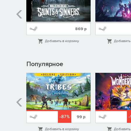
529
р
869
р
орзину
Добавить в корзину
Добавить 
Популярное
%
-87%
579
р
99
р
орзину
Добавить в корзину
Добавить 