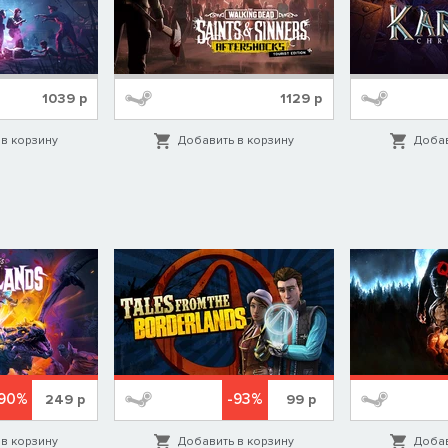
1039
р
1129
р
в корзину
Добавить в корзину
Добав
-90%
-93%
249
р
99
р
в корзину
Добавить в корзину
Добав