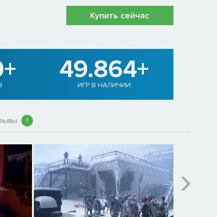
Купить сейчас
0+
49.864+
В
ИГР В НАЛИЧИИ
зывы
1