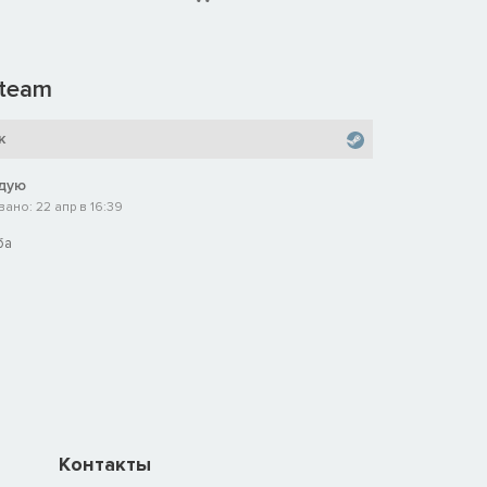
team
к
дую
ано: 22 апр в 16:39
ба
Контакты