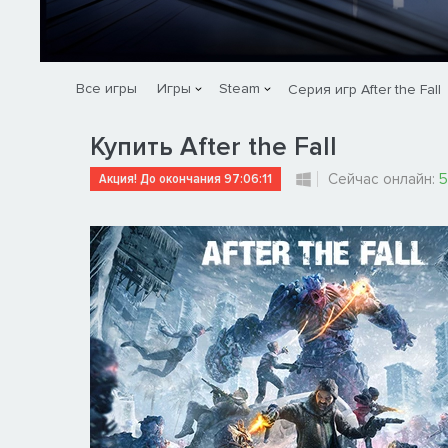
Все игры
Игры
Steam
Серия игр After the Fall
Купить After the Fall
Акция! До окончания
97:06:10
Сейчас онлайн: