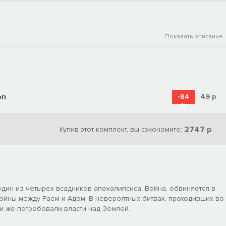
Показать описание
on
-84
49
р
%
2747 р
Купив этот комплект, вы сэкономите:
один из четырех всадников апокалипсиса, Война, обвиняется в
йны между Раем и Адом. В невероятных битвах, проходивших во
и же потребовали власти над Землей.