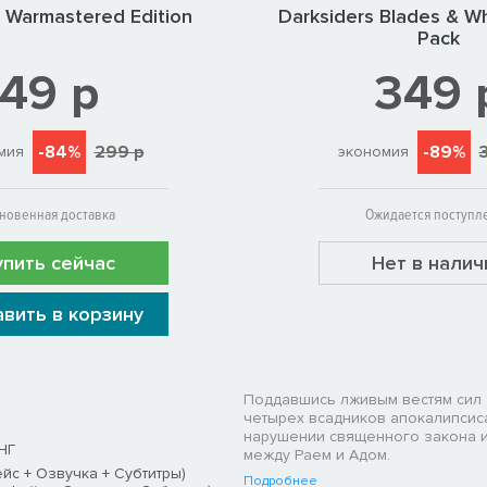
s Warmastered Edition
Darksiders Blades & Wh
Pack
49 р
349 
-84%
299 р
-89%
мия
экономия
новенная доставка
Ожидается поступл
упить сейчас
Нет в налич
вить в корзину
Поддавшись лживым вестям сил з
четырех всадников апокалипсиса
нарушении священного закона 
НГ
между Раем и Адом.
йс + Озвучка + Субтитры)
Подробнее