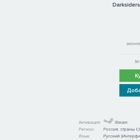
Darksider
эконо
Мг
К
Доба
Активация:
Steam
Регион:
Россия, страны С
Язык:
Русский (Интерфе