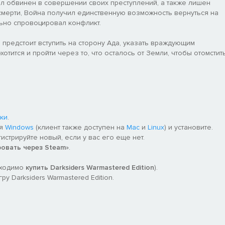
л обвинен в совершении своих преступлений, а также лишен
смерти, Война получил единственную возможность вернуться на
ельно спровоцировал конфликт.
предстоит вступить на сторону Ада, указать враждующим
хотится и пройти через то, что осталось от Земли, чтобы отомстит
ки
.
ля
Windows
(клиент также доступен на
Mac
и
Linux
) и установите.
гистрируйте новый, если у вас его еще нет.
ровать через Steam
».
бходимо
купить Darksiders Warmastered Edition
).
у Darksiders Warmastered Edition.