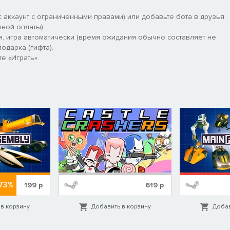
 аккаунт с ограниченными правами) или добавьте бота в друзья
ной оплаты).
я, игра автоматически (время ожидания обычно составляет не
одарка (гифта).
е «Играть».
73%
199
р
619
р
в корзину
Добавить в корзину
Добав