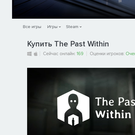
Все игры
Игры
Steam
Купить The Past Within
Сейчас онлайн:
169
Оценки игроков:
Оче