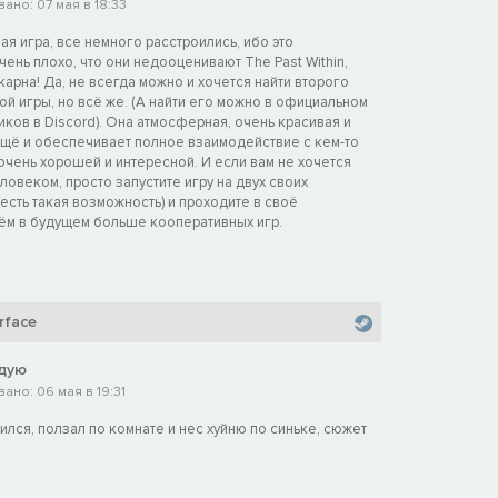
ано: 07 мая в 18:33
я игра, все немного расстроились, ибо это
чень плохо, что они недооценивают The Past Within,
арна! Да, не всегда можно и хочется найти второго
й игры, но всё же. (А найти его можно в официальном
ков в Discord). Она атмосферная, очень красивая и
ещё и обеспечивает полное взаимодействие с кем-то
очень хорошей и интересной. И если вам не хочется
еловеком, просто запустите игру на двух своих
 есть такая возможность) и проходите в своё
ём в будущем больше кооперативных игр.
face
дую
ано: 06 мая в 19:31
ился, ползал по комнате и нес хуйню по синьке, сюжет