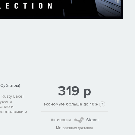
319 р
 Субтитры)
 Rusty Lake!
удет в
экономьте больше до
10%
?
ение и
оловоломки и
Активация:
Steam
Мгновенная доставка