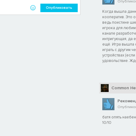
Опубликов
Опубликовать
Когда вышла данна
кооператив. Это о
ведь поистине шик
игрока для любимо
канале разработчи
интригующая, да 
ещё. Игра вышла 
играть с другим ч
устройствах (если
удовольствие. Жд
Common Her
Рекомен
Опубликов
батя опять наебен
10/10