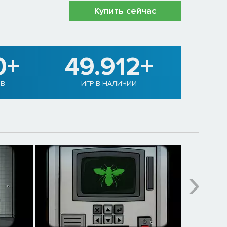
Купить сейчас
0+
49.912+
ОВ
ИГР В НАЛИЧИИ