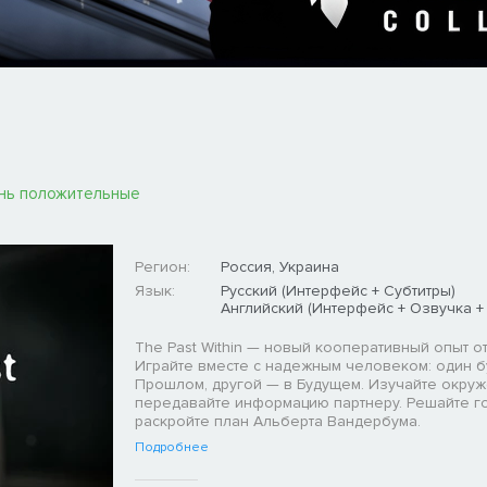
нь положительные
Регион:
Россия, Украина
Язык:
Русский (Интерфейс + Субтитры)
Английский (Интерфейс + Озвучка +
The Past Within — новый кооперативный опыт от
Играйте вместе с надежным человеком: один б
Прошлом, другой — в Будущем. Изучайте окруж
передавайте информацию партнеру. Решайте г
раскройте план Альберта Вандербума.
Подробнее