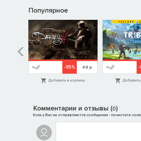
Популярное
-95%
-
799
р
49
р
орзину
Добавить в корзину
Добавить 
Комментарии и отзывы (
)
0
Если у Вас не отправляются сообщения - почистите cooki