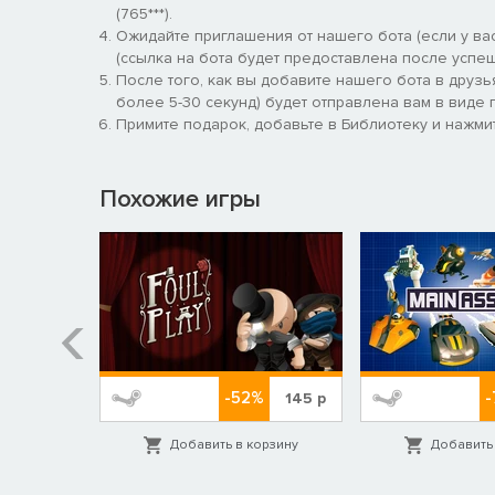
(765***).
Ожидайте приглашения от нашего бота (если у вас
(ссылка на бота будет предоставлена после успеш
После того, как вы добавите нашего бота в друзь
более 5-30 секунд) будет отправлена вам в виде п
Примите подарок, добавьте в Библиотеку и нажмит
Похожие игры
-52%
-
529
р
145
р
орзину
Добавить в корзину
Добавить 