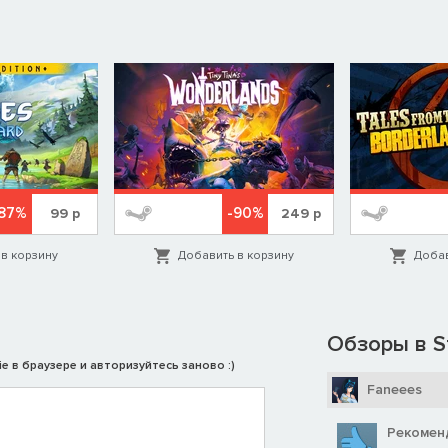
87%
-90%
99
р
249
р
в корзину
Добавить в корзину
Добав
Обзоры в S
e в браузере и авторизуйтесь заново :)
Faneees
Рекомен