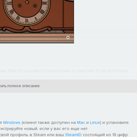
дущем. Вместе решайте головоломки и помогите Розе воплотить
ать полное описание
вухмерном, и в трёхмерном представлении (2D/3D) — это первый
ную платформу: PC, Mac, iOS, Android и (скоро) Nintendo Switch!
ля
Windows
(клиент также доступен на
Mac
и
Linux
) и установите.
 Но для полноценного опыта рекомендуем перепройти игру со
гистрируйте новый, если у вас его еще нет.
 дополнительные решения для головоломок.
 свой профиль в Steam или ваш
SteamID
состоящий из 18 цифр