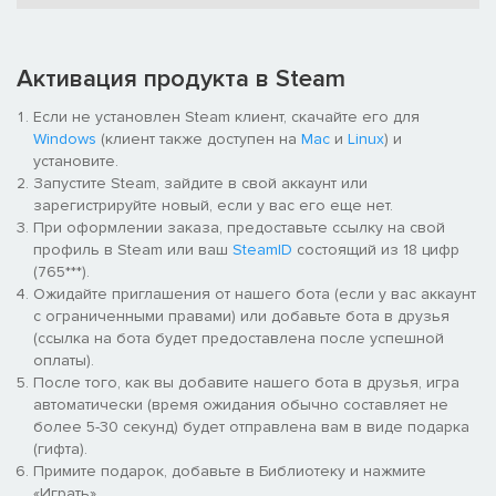
боевых навыках, чтобы бороться с дикими животными или
вашими врагами или же вы можете сосредоточиться на
навыках, которые улучшат вашу базу и возможности
хранения данных. Fragmented система характеристик, что
Активация продукта в Steam
дает баллы, вы можете потратить на нескольких навыков,
Если не установлен Steam клиент, скачайте его для
чтобы лучше настроить своего персонажа. Вы можете
Windows
(клиент также доступен на
Mac
и
Linux
) и
потратить баллы на следующие навыки.
установите.
Запустите Steam, зайдите в свой аккаунт или
Строительство позволяет создавать здания, опоры,
зарегистрируйте новый, если у вас его еще нет.
контейнеры для хранения и различных видов рукоделия
При оформлении заказа, предоставьте ссылку на свой
станций.
профиль в Steam или ваш
SteamID
состоящий из 18 цифр
Электроника включает в себя создание электронных
(765***).
устройств, башенки, медицинские сканеры, или
Ожидайте приглашения от нашего бота (если у вас аккаунт
робототехники.
с ограниченными правами) или добавьте бота в друзья
Ближний Бой дает бонусы в ближнем бою, а также
(ссылка на бота будет предоставлена после успешной
создания оружия и инструментов.
оплаты).
Дальний Бой предоставляет бонусы в дальнем бою, а
После того, как вы добавите нашего бота в друзья, игра
также позволяет создавать оружие дальнего боя и
автоматически (время ожидания обычно составляет не
гранаты.
более 5-30 секунд) будет отправлена вам в виде подарка
Переработка используется для обработки сырья,
(гифта).
открывает урожай, и создает инструменты.
Примите подарок, добавьте в Библиотеку и нажмите
Субстанция уменьшает последствия голода и жажды, и
«Играть».
позволяет создавать продукты питания, напитки или