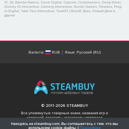
1C, 2K, Bandai Namco, Curve Digital, Capcom, Codemasters, Deep Silver,
Disney, IO Interactive, Iceberg Interactive, Nordic Games, Paradox, Plug-
in-Digital, Take-Two Interactive, Team17, Ubisoft, Бука, Новый Диск и
другие
Валюта:
RUB
Язык:
Русский (RU)
© 2011-2026 STEAMBUY
Все упомянутые товарные знаки, названия игр и
компаний, логотипы, материалы являются
собственностью соответствующих владельцев.
Находясь на steambuy.com, Вы соглашаетесь с тем, что мы
используем cookie-файлы :)
Подробнее