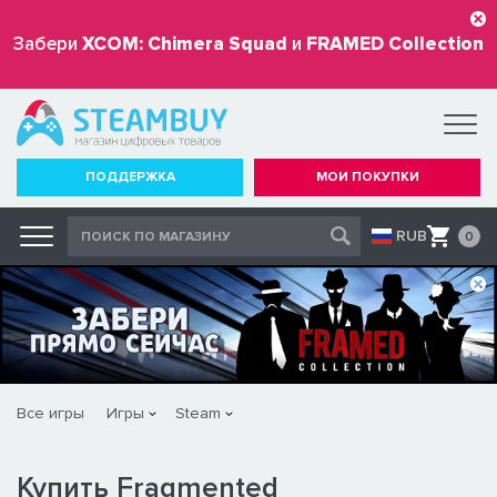
Забери
XCOM: Chimera Squad
и
FRAMED Collection
бесплатно
ПОДДЕРЖКА
МОИ ПОКУПКИ
RUB
0
Все игры
Игры
Steam
Купить Fragmented