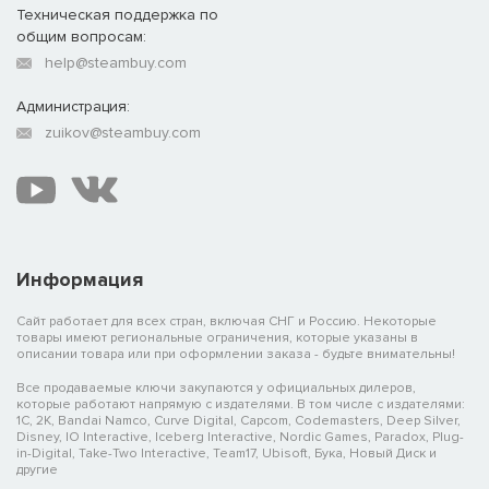
Техническая поддержка по
общим вопросам:
help@steambuy.com
Администрация:
zuikov@steambuy.com
Информация
Сайт работает для всех стран, включая СНГ и Россию. Некоторые
товары имеют региональные ограничения, которые указаны в
описании товара или при оформлении заказа - будьте внимательны!
Все продаваемые ключи закупаются у официальных дилеров,
которые работают напрямую с издателями. В том числе с издателями:
1C, 2K, Bandai Namco, Curve Digital, Capcom, Codemasters, Deep Silver,
Disney, IO Interactive, Iceberg Interactive, Nordic Games, Paradox, Plug-
in-Digital, Take-Two Interactive, Team17, Ubisoft, Бука, Новый Диск и
другие