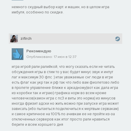
немного скудный выбор карт. и машин, но в целом игра
имбуля, особенно по скидке.
zifirch
Рекомендую
Опубликовано: 17 июн в 12:37
игра игрой рали ралийкой, что могу сказать если не читать
обсуждения игры в стим то у вас будет минус звук и инпут
лаг и максимум 30 фпс :) итак уважаемые снг люди в игре
есть флаг как укр так и рф так что либо вам фиолетово либо
в пролете управление ближе к аркадному(вот как дала игра
из коробки так и играю) графика норм во всем кроме
человечков(камон игра с пс3 и виты это норма) из минусов
иногда фризит адски но жить можно при запуске игра может
зависать (ибо пытаеться подключиться к мертвым сервакам)
и самое критичное на 100% по ачивкам ее не пройти из-за
отключенных серверов как итог просто рали нравиться
берите и всем хорошего дня