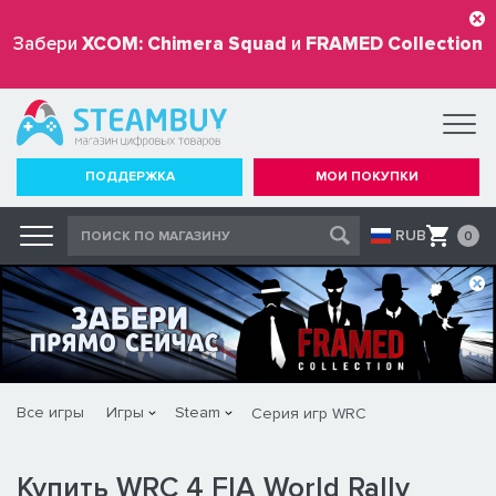
Забери
XCOM: Chimera Squad
и
FRAMED Collection
бесплатно
ПОДДЕРЖКА
МОИ ПОКУПКИ
RUB
0
Все игры
Игры
Steam
Серия игр WRC
Купить WRC 4 FIA World Rally