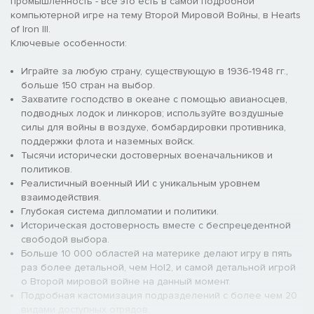
промышленность - все это есть в самой подробной
компьютерной игре на тему Второй Мировой Войны, в Hearts
of Iron III.
Ключевые особенности:
Играйте за любую страну, существующую в 1936-1948 гг.,
больше 150 стран на выбор.
Захватите господство в океане с помощью авианосцев,
подводных лодок и линкоров; используйте воздушные
силы для войны в воздухе, бомбардировки противника,
поддержки флота и наземных войск.
Тысячи исторически достоверных военачальников и
политиков.
Реалистичный военный ИИ с уникальным уровнем
взаимодействия.
Глубокая система дипломатии и политики.
Историческая достоверность вместе с беспрецедентной
свободой выбора.
Больше 10 000 областей на материке делают игру в пять
раз более детальной, чем HoI2, и самой детальной игрой
о Второй мировой войне на данный момент.
Подробная кастомизация подразделений с более чем 20
видами доступных отрядов.