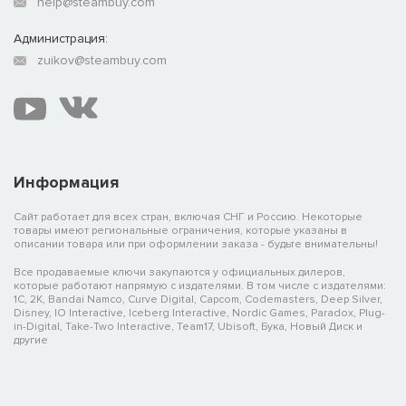
help@steambuy.com
Администрация:
zuikov@steambuy.com
Информация
Сайт работает для всех стран, включая СНГ и Россию. Некоторые
товары имеют региональные ограничения, которые указаны в
описании товара или при оформлении заказа - будьте внимательны!
Все продаваемые ключи закупаются у официальных дилеров,
которые работают напрямую с издателями. В том числе с издателями:
1C, 2K, Bandai Namco, Curve Digital, Capcom, Codemasters, Deep Silver,
Disney, IO Interactive, Iceberg Interactive, Nordic Games, Paradox, Plug-
in-Digital, Take-Two Interactive, Team17, Ubisoft, Бука, Новый Диск и
другие