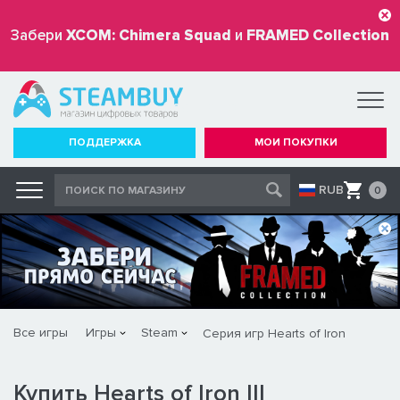
Забери
XCOM: Chimera Squad
и
FRAMED Collection
бесплатно
ПОДДЕРЖКА
МОИ ПОКУПКИ
RUB
0
Все игры
Игры
Steam
Серия игр Hearts of Iron
Купить Hearts of Iron III