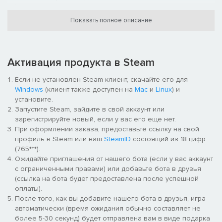
Новая экономическая модель позволяет покупать оружие
за рубежом.
Показать полное описание
Мобилизация и военные резервы дают возможность
неожиданных атак, блицкриг теперь реально работающая
стратегия.
Система "правительства в изнании" дает возможность
Активация продукта в Steam
продолжать борьбу из-за границы с помощью подпольных
движений и организации восстаний.
Если не установлен Steam клиент, скачайте его для
Стратегическая модель теперь делает более важной
Windows
(клиент также доступен на
Mac
и
Linux
) и
оборону воздушного и морского пространств; теперь если
установите.
город подвергается бомбардировке это имеет
Запустите Steam, зайдите в свой аккаунт или
разрушительные последствия.
зарегистрируйте новый, если у вас его еще нет.
Полностью новая модель разведки с разными видами
При оформлении заказа, предоставьте ссылку на свой
источников информации позволяет узнать о силах врага и
профиль в Steam или ваш
SteamID
состоящий из 18 цифр
его перемещениях.
(765***).
Прикрепление войск к «театрам войны» на карте
Ожидайте приглашения от нашего бота (если у вас аккаунт
позволяет более успешно действовать в условиях войны
с ограниченными правами) или добавьте бота в друзья
на два фронта.
(ссылка на бота будет предоставлена после успешной
Новый искусственный интеллект и более детальная карта
оплаты).
обеспечивают богатый выбор стратегических
После того, как вы добавите нашего бота в друзья, игра
возможностей.
автоматически (время ожидания обычно составляет не
Гибкая система технологий включает сотни разделов, что
более 5-30 секунд) будет отправлена вам в виде подарка