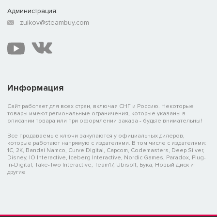
Администрация:
zuikov@steambuy.com
Информация
Сайт работает для всех стран, включая СНГ и Россию. Некоторые
товары имеют региональные ограничения, которые указаны в
описании товара или при оформлении заказа - будьте внимательны!
Все продаваемые ключи закупаются у официальных дилеров,
которые работают напрямую с издателями. В том числе с издателями:
1C, 2K, Bandai Namco, Curve Digital, Capcom, Codemasters, Deep Silver,
Disney, IO Interactive, Iceberg Interactive, Nordic Games, Paradox, Plug-
in-Digital, Take-Two Interactive, Team17, Ubisoft, Бука, Новый Диск и
другие