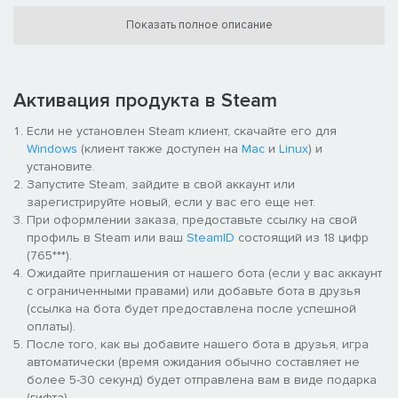
переломить ход сражения даже в, казалось бы,
безнадежной ситуации.
Показать полное описание
Улучшенная система артиллерии позволяет применять
новые стратегии нападения и защиты.
Исторически достоверное воплощение эпохи и
Активация продукта в Steam
особенностей каждой из сторон конфликта.
Особые возможности, такие как использование танкеток с
Если не установлен Steam клиент, скачайте его для
бомбами на дистанционном управлении или специальных
Windows
(клиент также доступен на
Mac
и
Linux
) и
видов атак, позволят принимать самые разные
установите.
тактические решения.
Запустите Steam, зайдите в свой аккаунт или
Благодаря усовершенствованному искусственному
зарегистрируйте новый, если у вас его еще нет.
интеллекту даже одну и ту же миссию каждый раз
При оформлении заказа, предоставьте ссылку на свой
выполнять придется по-разному.
профиль в Steam или ваш
SteamID
состоящий из 18 цифр
Широкий выбор регионов ведения боевых действий —
(765***).
Восточная и Западная Европа, Северная Африка и
Ожидайте приглашения от нашего бота (если у вас аккаунт
бассейн Тихого океана.
с ограниченными правами) или добавьте бота в друзья
Правдоподобная баллистика и новые виды экипировки.
(ссылка на бота будет предоставлена после успешной
оплаты).
После того, как вы добавите нашего бота в друзья, игра
автоматически (время ожидания обычно составляет не
более 5-30 секунд) будет отправлена вам в виде подарка
(гифта).