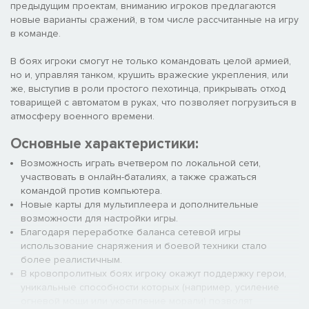
предыдущим проектам, вниманию игроков предлагаются
новые варианты сражений, в том числе рассчитанные на игру
в команде.
В боях игроки смогут не только командовать целой армией,
но и, управляя танком, крушить вражеские укрепления, или
же, выступив в роли простого пехотинца, прикрывать отход
товарищей с автоматом в руках, что позволяет погрузиться в
атмосферу военного времени.
Основные характеристики:
Возможность играть вчетвером по локальной сети,
участвовать в онлайн-баталиях, а также сражаться
командой против компьютера.
Новые карты для мультиплеера и дополнительные
возможности для настройки игры.
Благодаря переработке баланса сетевой игры
использование снаряжения и боевой техники стало
более реалистичным.
В кровопролитных боях игроку окажут поддержку герои,
уникальные способности которых (например, усиление
огневой мощи или укрепление морали) позволят