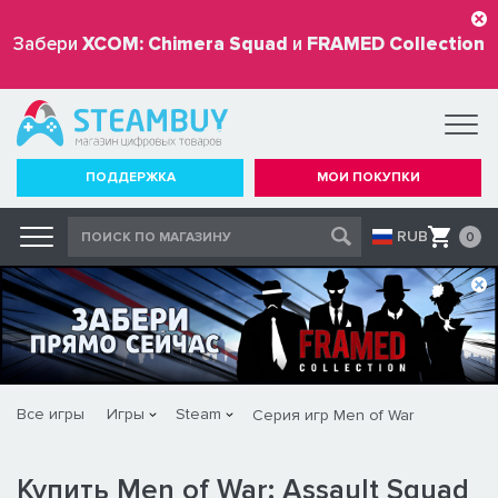
Забери
XCOM: Chimera Squad
и
FRAMED Collection
бесплатно
ПОДДЕРЖКА
МОИ ПОКУПКИ
RUB
0
Все игры
Игры
Steam
Серия игр Men of War
Купить Men of War: Assault Squad