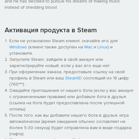
and he has decided to pursue his dreams of making music
instead of shedding blood.
Активация продукта в Steam
Если не установлен Steam клиент, скачайте его для
Windows
(клиент также доступен на
Mac
и
Linux
) и
установите.
Запустите Steam, зайдите в свой аккаунт или
зарегистрируйте новый, если у вас его еще нет.
При оформлении заказа, предоставьте ссылку на свой
профиль в Steam или ваш
SteamID
состоящий из 18 цифр
(765***).
Ожидайте приглашения от нашего бота (если у вас аккаунт
с ограниченными правами) или добавьте бота в друзья
(ссылка на бота будет предоставлена после успешной
оплаты).
После того, как вы добавите нашего бота в друзья, игра
автоматически (время ожидания обычно составляет не
более 5-30 секунд) будет отправлена вам в виде подарка
(гифта).