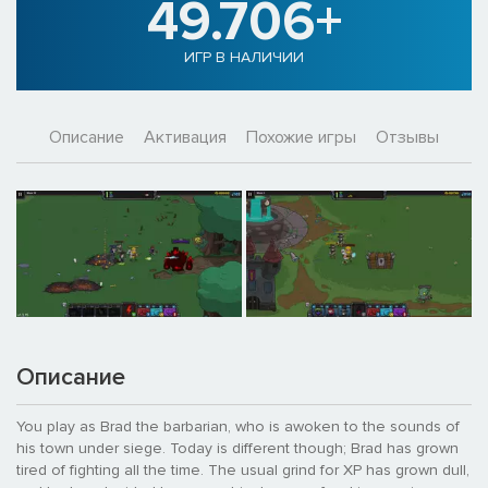
49.706+
ИГР В НАЛИЧИИ
Описание
Активация
Похожие игры
Отзывы
Описание
You play as Brad the barbarian, who is awoken to the sounds of
his town under siege. Today is different though; Brad has grown
tired of fighting all the time. The usual grind for XP has grown dull,