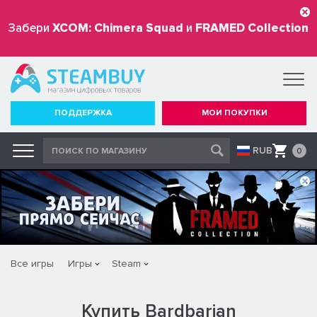
Забери
XCOM: Chimera Squad
и
FRAMED Collection
бесплатно
ПОДДЕРЖКА
МОИ ПОКУПКИ
RUB
0
Все игры
Игры
Steam
Купить Bardbarian