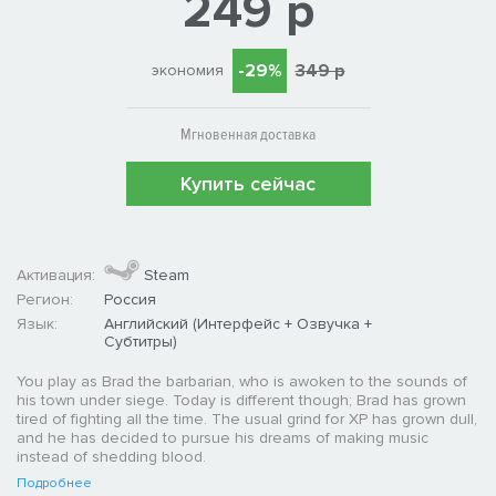
249 р
-29%
349 р
экономия
Мгновенная доставка
Купить сейчас
Активация:
Steam
Регион:
Россия
Язык:
Английский (Интерфейс + Озвучка +
Субтитры)
You play as Brad the barbarian, who is awoken to the sounds of
his town under siege. Today is different though; Brad has grown
tired of fighting all the time. The usual grind for XP has grown dull,
and he has decided to pursue his dreams of making music
instead of shedding blood.
Подробнее