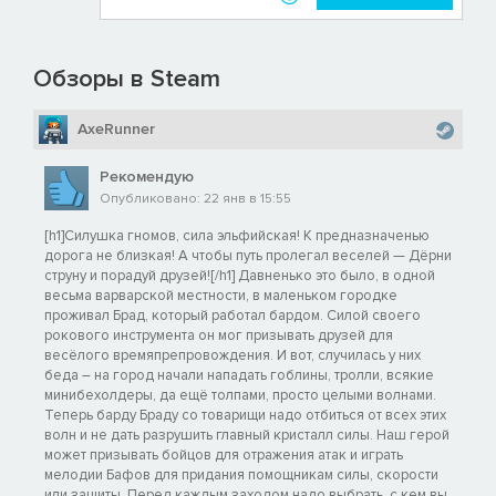
Обзоры в Steam
AxeRunner
Рекомендую
Опубликовано: 22 янв в 15:55
[h1]Силушка гномов, сила эльфийская! К предназначенью
дорога не близкая! А чтобы путь пролегал веселей — Дёрни
струну и порадуй друзей![/h1] Давненько это было, в одной
весьма варварской местности, в маленьком городке
проживал Брад, который работал бардом. Силой своего
рокового инструмента он мог призывать друзей для
весёлого времяпрепровождения. И вот, случилась у них
беда – на город начали нападать гоблины, тролли, всякие
минибехолдеры, да ещё толпами, просто целыми волнами.
Теперь барду Браду со товарищи надо отбиться от всех этих
волн и не дать разрушить главный кристалл силы. Наш герой
может призывать бойцов для отражения атак и играть
мелодии Бафов для придания помощникам силы, скорости
или защиты. Перед каждым заходом надо выбрать, с кем вы