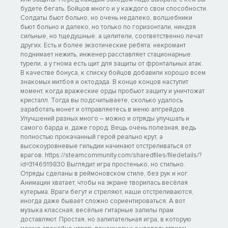
будете бегать. Бойцов много и у каждого свои способности.
Солдаты бьют больно, но очень недалеко, волшебники
бьют больно и далеко, но только по горизонтали, ниндзя
сильные, но тщедушные, а целители, соответственно лечат
других. Есть и более экзотические ребята: некромант
поднимает нежить, инженер расставляет стационарные
турели, а у гнома есть щит для защиты от фронтальных атак.
В качестве бонуса, к списку бойцов добавили хорошо всем
знакомых митбоя и октодэда. В конце концов наступит
момент, когда вражеские орды пробьют защиту и уничтожат
кристалл. Тогда вы подсчитываете, сколько удалось
заработать монет и отправляетесь в меню апгрейдов.
Улучшений разных много – можно и отряды улучшать и
самого барда и, даже город. Вещь очень полезная, ведь
полностью прокачанный герой реально крут, а
высокоуровневые гильдии начинают отстреливаться от
врагов. https://steamcommunity.com/sharedfiles/filedetails/?
id=3146919830 Выглядит игра простенько, но стильно.
Отряды сделаны в реймоновском стиле, без рук и ног.
Анимации хватает, чтобы на экране творилась весёлая
кутерьма. Враги бегут и стреляют, наши отстреливаются,
иногда даже бывает сложно сориентироваться. А вот
музыка классная, весёлые гитарные запилы прам
доставляют. Простая, но залипательная игра, в которую