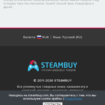
Disney, IO Interactive, Iceberg Interactive, Nordic Games, Paradox, Plug-
in-Digital, Take-Two Interactive, Team17, Ubisoft, Бука, Новый Диск и
другие
Валюта:
RUB
Язык:
Русский (RU)
© 2011-2026 STEAMBUY
Все упомянутые товарные знаки, названия игр и
компаний, логотипы, материалы являются
собственностью соответствующих владельцев.
Находясь на steambuy.com, Вы соглашаетесь с тем, что мы
используем cookie-файлы :)
Подробнее