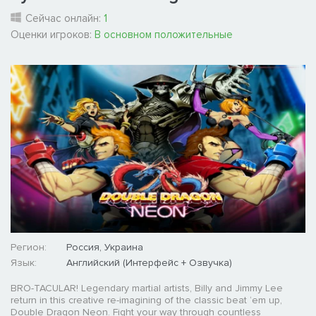
Сейчас онлайн:
1
Оценки игроков:
В основном положительные
Регион:
Россия, Украина
Язык:
Английский (Интерфейс + Озвучка)
BRO-TACULAR! Legendary martial artists, Billy and Jimmy Lee
return in this creative re-imagining of the classic beat ‘em up,
Double Dragon Neon. Fight your way through countless