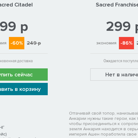
acred Citadel
Sacred Franchis
99 р
299 
-60%
249 р
-86%
мия
экономия
новенная доставка
Ожидается поступл
упить сейчас
Нет в налич
вить в корзину
Оттачивай свой топор, нанизывай
Анкарии нужны такие герои, как 
чтобы присоединиться к сопрот
НГ
земля Анкария находится в серь
ейс)
империя Ашен поработила свое 