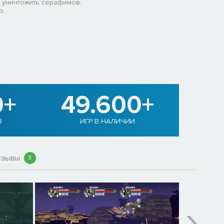
 уничтожить серафимов,
о.
0+
49.600+
В
ИГР В НАЛИЧИИ
тзывы
3