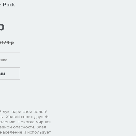
e Pack
р
2174 р
ение
ии
 лук, вари свои зелья!
ты. Хватай своих друзей,
ивлению! Некогда мирная
езной опасности. Злая
население и использует