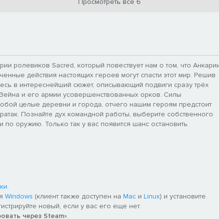
Просмотреть все 6
ии ролевиков Sacred, который повествует нам о том, что Анкари
ченные действия настоящих героев могут спасти этот мир. Решив
тесь в интереснейший сюжет, описывающий подвиги сразу трёх
 Зейна и его армии усовершенствованных орков. Силы
 собой целые деревни и города, отчего нашим героям предстоит
ратак. Познайте дух командной работы, выберите собственного
и по оружию. Только так у вас появится шанс остановить
ки
.
ля
Windows
(клиент также доступен на
Mac
и
Linux
) и установите.
гистрируйте новый, если у вас его еще нет.
ровать через Steam
».