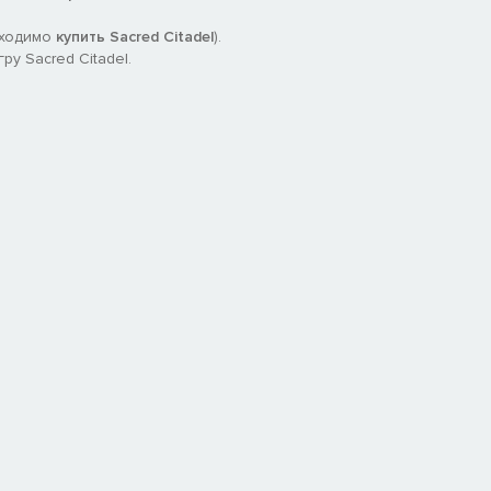
бходимо
купить Sacred Citadel
).
у Sacred Citadel.