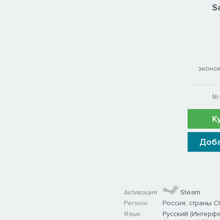
S
эконо
Мг
К
Доба
Активация:
Steam
Регион:
Россия, страны С
Язык:
Русский (Интерф