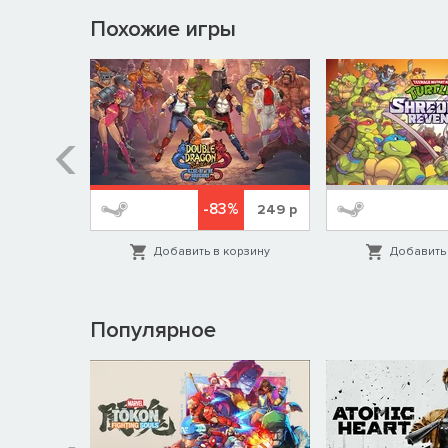
Похожие игры
-83%
259
р
249
р
орзину
Добавить в корзину
Добавить 
Популярное