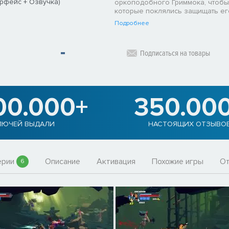
ерфейс + Озвучка)
оркоподобного Гриммока, чтобы
которые поклялись защищать ег
Подробнее
Подписаться на товары
00.000+
350.00
ЛЮЧЕЙ ВЫДАЛИ
НАСТОЯЩИХ ОТЗЫВО
ерии
Описание
Активация
Похожие игры
О
6