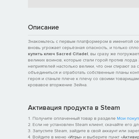
Описание
Знакомьтесь с первым платформером в именитой сер
вновь угрожает серьёзная опасность, и только спло
купить ключ Sacred Citadel
, вы сразу же погружае
великих воинов, которые стали горой против лорда
неприятелей настолько велики, что они стирают за
объединиться и отработать собственные планы конт
героя и станьте плече к плечу со своими товарищам
кровавое вторжение Зейна.
Активация продукта в Steam
Получите оплаченный товар в разделе
Мои покуп
Если не установлен Steam клиент, скачайте его д
Запустите Steam, зайдите в свой аккаунт или заре
Войдите в меню «
Игры
» и выберите пункт «
Активи