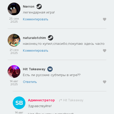
Nerron
легендарная игра!
25 сен
Комментировать
2025
naturalotchim
наконец то купил,спасибо,покупаю здесь часто
21 сен
Комментировать
2025
Hit Takeaway
Есть ли русские субтитры в игре??
14 авг
Ответить
2025
Администратор
Hit Takeaway
Здравствуйте!
14 авг