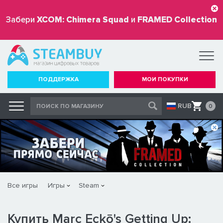
Забери
XCOM: Chimera Squad
и
FRAMED Collection
бесплатно
ПОДДЕРЖКА
МОИ ПОКУПКИ
RUB
0
Все игры
Игры
Steam
Купить Marc Eckō's Getting Up: