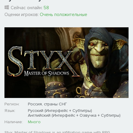
Сейчас онлайн:
58
Оценки игроков:
Очень положительные
Регион:
Россия, страны СНГ
Язык:
Русский (Интерфейс + Субтитры)
Английский (Интерфейс + Озвучка + Субтитры)
Наличие:
Много
Styx: Master of Shadows is an infiltration game with RPG