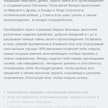
защищают Мировое Древо, скрыта тайна его происхождения
и создания расы Гоблинов. Пока магия Янтаря проистекает
из Мирового Древа, а Эльфы и Люди погрязли в
политических войнах, у Стикса есть шанс узнать о своем
происхождении... А заодно подзаработать.
Пробирайся через огромную Башню Акенаша, выполняя
различные задания (убийство, добыча сведений и т. д.) и
раскрывая темные тайны своего происхождения. Оставаясь
в тени, убивай противников в ближнем бою или подстраивай
«несчастные случаи». RPG-механики позволят тебе открыть
новые мощные умения, впечатляющие особые приемы и
новое снаряжение. Янтарь наделит тебя такими зрелищными
силами, как невидимость, «янтарное зрение» и способность
клонировать себя. Исследуй уровни, чтобы добыть все
сведения о своем прошлом, украсть сокровища и улучшить
снаряжение. Используй тени, чтобы открыть истину...
Нелинейные задания с органичным поиском пути.
Упор на скрытность и проникновение: крадись в тенях в
поисках скрытых сокровищ.
Развивай шесть уникальных и мощных ветвей в древе