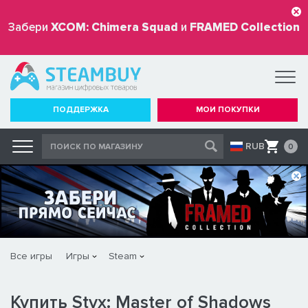
Забери
XCOM: Chimera Squad
и
FRAMED Collection
бесплатно
ПОДДЕРЖКА
МОИ ПОКУПКИ
RUB
0
Все игры
Игры
Steam
Купить Styx: Master of Shadows