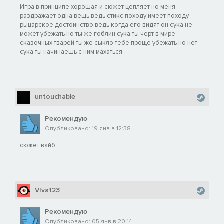
Игра в принципе хорошая и сюжет цепляет но меня
раздражает одна вещь ведь стикс походу имеет походу
рыцарское достоинство ведь когда его видят он сука не
может убежать но ты же гоблин сука ты черт в мире
сказочных тварей ты же сыкло тебе проще убежать но нет
сука ты начинаешь с ним махаться
untouchable
Рекомендую
Опубликовано: 19 янв в 12:38
сюжет вайб
VIva123
Рекомендую
Опубликовано: 05 янв в 20:14