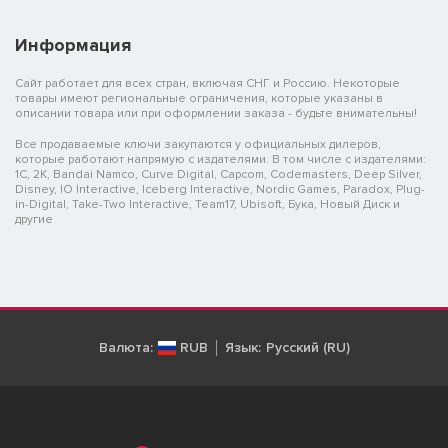
Информация
Сайт работает для всех стран, включая СНГ и Россию. Некоторые
товары имеют региональные ограничения, которые указаны в
описании товара или при оформлении заказа - будьте внимательны!
Все продаваемые ключи закупаются у официальных дилеров,
которые работают напрямую с издателями. В том числе с издателями:
1C, 2K, Bandai Namco, Curve Digital, Capcom, Codemasters, Deep Silver,
Disney, IO Interactive, Iceberg Interactive, Nordic Games, Paradox, Plug-
in-Digital, Take-Two Interactive, Team17, Ubisoft, Бука, Новый Диск и
другие
Валюта:
RUB
Язык:
Русский (RU)