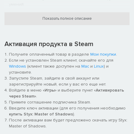
умений.
Отвлекай, решай, души, крадись с помощью клона,
созданного из твоего же тела.
Показать полное описание
Запутанная история, полная сюжетных поворотов и
открытий.
Активация продукта в Steam
Получите оплаченный товар в разделе
Мои покупки
.
Если не установлен Steam клиент, скачайте его для
Windows
(клиент также доступен на
Mac
и
Linux
) и
установите.
Запустите Steam, зайдите в свой аккаунт или
зарегистрируйте новый, если у вас его еще нет.
Войдите в меню «
Игры
» и выберите пункт «
Активировать
через Steam
».
Примите соглашение подписчика Steam.
Введите ключ активации (для его получения необходимо
купить Styx: Master of Shadows
).
После активации вам будет предложено скачать игру Styx:
Master of Shadows.